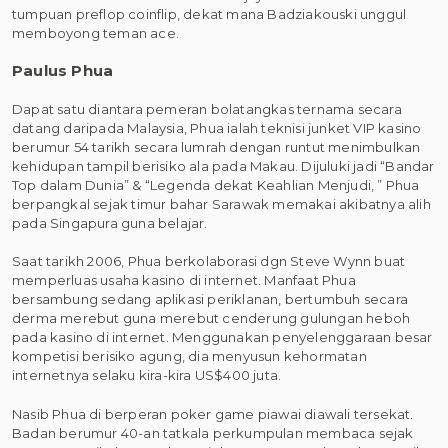
tumpuan preflop coinflip, dekat mana Badziakouski unggul
memboyong teman ace.
Paulus Phua
Dapat satu diantara pemeran bolatangkas ternama secara
datang daripada Malaysia, Phua ialah teknisi junket VIP kasino
berumur 54 tarikh secara lumrah dengan runtut menimbulkan
kehidupan tampil berisiko ala pada Makau. Dijuluki jadi “Bandar
Top dalam Dunia” & “Legenda dekat Keahlian Menjudi, ” Phua
berpangkal sejak timur bahar Sarawak memakai akibatnya alih
pada Singapura guna belajar.
Saat tarikh 2006, Phua berkolaborasi dgn Steve Wynn buat
memperluas usaha kasino di internet. Manfaat Phua
bersambung sedang aplikasi periklanan, bertumbuh secara
derma merebut guna merebut cenderung gulungan heboh
pada kasino di internet. Menggunakan penyelenggaraan besar
kompetisi berisiko agung, dia menyusun kehormatan
internetnya selaku kira-kira US$400 juta.
Nasib Phua di berperan poker game piawai diawali tersekat.
Badan berumur 40-an tatkala perkumpulan membaca sejak