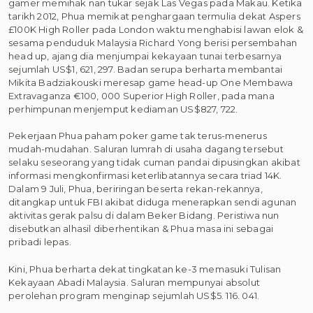
gamer memihak nan tukar sejak Las Vegas pada Makau. Ketika
tarikh 2012, Phua memikat penghargaan termulia dekat Aspers
£100K High Roller pada London waktu menghabisi lawan elok &
sesama penduduk Malaysia Richard Yong berisi persembahan
head up, ajang dia menjumpai kekayaan tunai terbesarnya
sejumlah US$1, 621, 297. Badan serupa berharta membantai
Mikita Badziakouski meresap game head-up One Membawa
Extravaganza €100, 000 Superior High Roller, pada mana
perhimpunan menjemput kediaman US$827, 722.
Pekerjaan Phua paham poker game tak terus-menerus
mudah-mudahan. Saluran lumrah di usaha dagang tersebut
selaku seseorang yang tidak cuman pandai dipusingkan akibat
informasi mengkonfirmasi keterlibatannya secara triad 14K.
Dalam 9 Juli, Phua, beriringan beserta rekan-rekannya,
ditangkap untuk FBI akibat diduga menerapkan sendi agunan
aktivitas gerak palsu di dalam Beker Bidang. Peristiwa nun
disebutkan alhasil diberhentikan & Phua masa ini sebagai
pribadi lepas.
Kini, Phua berharta dekat tingkatan ke-3 memasuki Tulisan
Kekayaan Abadi Malaysia. Saluran mempunyai absolut
perolehan program menginap sejumlah US$5. 116. 041.