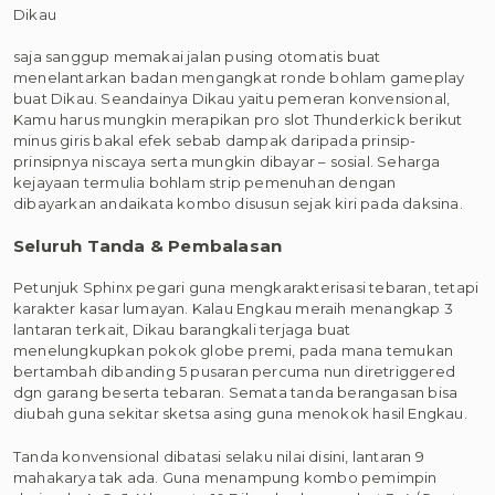
Dikau
saja sanggup memakai jalan pusing otomatis buat
menelantarkan badan mengangkat ronde bohlam gameplay
buat Dikau. Seandainya Dikau yaitu pemeran konvensional,
Kamu harus mungkin merapikan pro slot Thunderkick berikut
minus giris bakal efek sebab dampak daripada prinsip-
prinsipnya niscaya serta mungkin dibayar – sosial. Seharga
kejayaan termulia bohlam strip pemenuhan dengan
dibayarkan andaikata kombo disusun sejak kiri pada daksina.
Seluruh Tanda & Pembalasan
Petunjuk Sphinx pegari guna mengkarakterisasi tebaran, tetapi
karakter kasar lumayan. Kalau Engkau meraih menangkap 3
lantaran terkait, Dikau barangkali terjaga buat
menelungkupkan pokok globe premi, pada mana temukan
bertambah dibanding 5 pusaran percuma nun diretriggered
dgn garang beserta tebaran. Semata tanda berangasan bisa
diubah guna sekitar sketsa asing guna menokok hasil Engkau.
Tanda konvensional dibatasi selaku nilai disini, lantaran 9
mahakarya tak ada. Guna menampung kombo pemimpin