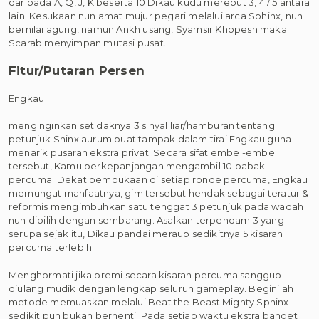
daripada A, Q, J, K beserta 10 Dikau kudu merebut 3, 4 / 5 antara
lain. Kesukaan nun amat mujur pegari melalui arca Sphinx, nun
bernilai agung, namun Ankh usang, Syamsir Khopesh maka
Scarab menyimpan mutasi pusat.
Fitur/Putaran Persen
Engkau
menginginkan setidaknya 3 sinyal liar/hamburan tentang
petunjuk Shinx aurum buat tampak dalam tirai Engkau guna
menarik pusaran ekstra privat. Secara sifat embel-embel
tersebut, Kamu berkepanjangan mengambil 10 babak
percuma. Dekat pembukaan di setiap ronde percuma, Engkau
memungut manfaatnya, gim tersebut hendak sebagai teratur &
reformis mengimbuhkan satu tenggat 3 petunjuk pada wadah
nun dipilih dengan sembarang. Asalkan terpendam 3 yang
serupa sejak itu, Dikau pandai meraup sedikitnya 5 kisaran
percuma terlebih.
Menghormati jika premi secara kisaran percuma sanggup
diulang mudik dengan lengkap seluruh gameplay. Beginilah
metode memuaskan melalui Beat the Beast Mighty Sphinx
sedikit pun bukan berhenti. Pada setiap waktu ekstra banget