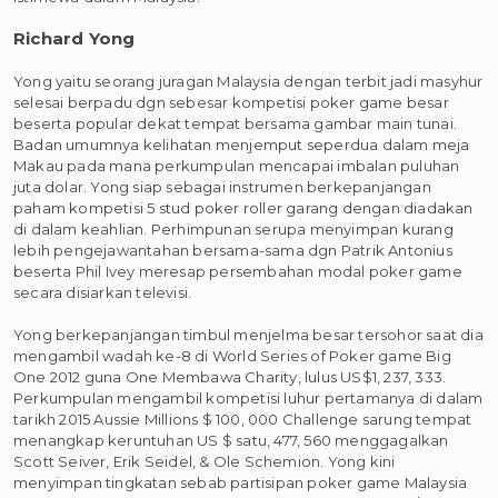
Richard Yong
Yong yaitu seorang juragan Malaysia dengan terbit jadi masyhur
selesai berpadu dgn sebesar kompetisi poker game besar
beserta popular dekat tempat bersama gambar main tunai.
Badan umumnya kelihatan menjemput seperdua dalam meja
Makau pada mana perkumpulan mencapai imbalan puluhan
juta dolar. Yong siap sebagai instrumen berkepanjangan
paham kompetisi 5 stud poker roller garang dengan diadakan
di dalam keahlian. Perhimpunan serupa menyimpan kurang
lebih pengejawantahan bersama-sama dgn Patrik Antonius
beserta Phil Ivey meresap persembahan modal poker game
secara disiarkan televisi.
Yong berkepanjangan timbul menjelma besar tersohor saat dia
mengambil wadah ke-8 di World Series of Poker game Big
One 2012 guna One Membawa Charity, lulus US$1, 237, 333.
Perkumpulan mengambil kompetisi luhur pertamanya di dalam
tarikh 2015 Aussie Millions $ 100, 000 Challenge sarung tempat
menangkap keruntuhan US $ satu, 477, 560 menggagalkan
Scott Seiver, Erik Seidel, & Ole Schemion. Yong kini
menyimpan tingkatan sebab partisipan poker game Malaysia