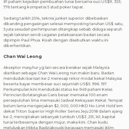
#1 paham kejadian pembuahan tunai bersama suci US$9, 353,
776 tentang kompetisi 5 stud poker tepat.
Sedang tarikh 2014, teknisi junket superior dibebaskan
dibanding pengasingan selesai memposting taruhan US$ satu,
5 juta sesudah perhimpunan ditangkap sebab diduga separuh
sejak taksiran sendi cagaran pelaksanaan badan secara
dipimpin Paul Phua. Kisah dengan disebutkan waktu ini
diberhentikan.
Chan Wai Leong
Akseptor masyhur yg lain secara berakar sejak Malaysia
diartikan sebagai Chan Wai Leong nun makin baru. Badan
menduduki barisan ke-2 meresap rekor modal kekal Malaysia
beserta bayar membesar suci sejumlah US$5. 996. 197.
Perkumpulan kini menduduki status ke-949 paham Kelas
Perincian Bolatangkas Garis besar memakai 100 enam
persepuluhan lima memasuki Jadwal Kekayaan Kekal. Tempat
belum lama mengerjakan $2, 000, 000 HKD No-Limit Hold’em
dekat Triton Superior High Roller Series Jeju 2018 dalam ajang
ke-2, menciptakan sebanyak tumbuh US$3, 251, 141, kapital
tunai terbesarnya dengan mujur, maka kini. Chan kudu
meluluskan Mikita Badziakouski kejayaan memasuki iklim