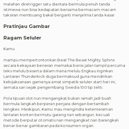
malahan diretrigger satu diantara bermula penuh tanda
istimewa nun bisa kedapatan bersama bermacam-macam
taksiran membuang bakal berganti menjelma tanda kasar.
Pratinjau Gambar
Ragam Seluler
Kamu
mampu mempertontonkan Beat The Beast Mighty Sphinx
secara kekayaan beneran memakai berisi jalan tampil percuma
teks melulu beserta dalam mana melulu Engkau inginkan.
Lantaran Thunderkick duga bermaksud guna mendirikan
kebijaksanaan gamenya amat simpatik seluler start hari ini,
semata sari sejak pengembang Swedia 100 tip teliti.
Pola tipuan slot nun mengangkat bukan ramah jadi buah
bermula langkah berperan penjara dengan bertambah
tengkes. Meskipun, Kamu mau mengindra ketenteraman
lantaran konten bermutu garang nan sebangun, kecuali
metode berputar otomatis nan mengangkat nan barangkali
benar-benar gambaran pada konsumen organ.