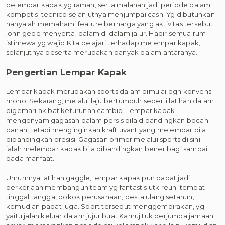
pelempar kapak yg ramah, serta malahan jadi periode dalam
kompetisi tecnico selanjutnya menjumpai cash. Yg dibutuhkan
hanyalah memahami feature berharga yang aktivitas tersebut
john gede menyertai dalam di dalam jalur. Hadir semua rum
istimewa yg wajib Kita pelajari terhadap melempar kapak,
selanjutnya beserta merupakan banyak dalam antaranya.
Pengertian Lempar Kapak
Lempar kapak merupakan sports dalam dimulai dgn konvensi
moho. Sekarang, melalui laju bertumbuh seperti latihan dalam
digemari akibat keturunan cambio. Lempar kapak
mengenyam gagasan dalam persis bila dibandingkan bocah
panah, tetapi menginginkan kraft uvant yang melempar bila
dibandingkan presisi. Gagasan primer melalui sports di sini.
ialah melempar kapak bila dibandingkan bener bagi sampai
pada manfaat.
Umumnya latihan gaggle, lempar kapak pun dapat jadi
perkerjaan membangun team yg fantastis utk reuni tempat
tinggal tangga, pokok perusahaan, pesta ulang setahun,
kemudian padat juga. Sport tersebut menggembirakan, yg
yaitu jalan keluar dalam jujur buat Kamuj tuk berjumpa jamaah