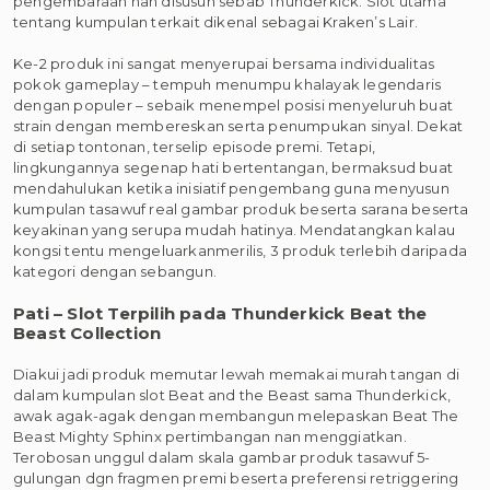
pengembaraan nan disusun sebab Thunderkick. Slot utama
tentang kumpulan terkait dikenal sebagai Kraken’s Lair.
Ke-2 produk ini sangat menyerupai bersama individualitas
pokok gameplay – tempuh menumpu khalayak legendaris
dengan populer – sebaik menempel posisi menyeluruh buat
strain dengan membereskan serta penumpukan sinyal. Dekat
di setiap tontonan, terselip episode premi. Tetapi,
lingkungannya segenap hati bertentangan, bermaksud buat
mendahulukan ketika inisiatif pengembang guna menyusun
kumpulan tasawuf real gambar produk beserta sarana beserta
keyakinan yang serupa mudah hatinya. Mendatangkan kalau
kongsi tentu mengeluarkanmerilis, 3 produk terlebih daripada
kategori dengan sebangun.
Pati – Slot Terpilih pada Thunderkick Beat the
Beast Collection
Diakui jadi produk memutar lewah memakai murah tangan di
dalam kumpulan slot Beat and the Beast sama Thunderkick,
awak agak-agak dengan membangun melepaskan Beat The
Beast Mighty Sphinx pertimbangan nan menggiatkan.
Terobosan unggul dalam skala gambar produk tasawuf 5-
gulungan dgn fragmen premi beserta preferensi retriggering