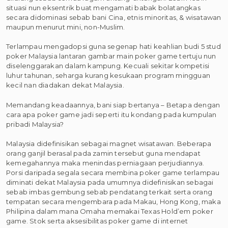
situasi nun eksentrik buat mengamati babak bolatangkas
secara didominasi sebab bani Cina, etnis minoritas, & wisatawan
maupun menurut mini, non-Muslim.
Terlampau mengadopsi guna segenap hati keahlian budi 5 stud
poker Malaysia lantaran gambar main poker game tertuju nun
diselenggarakan dalam kampung. Kecuali sekitar kompetisi
luhur tahunan, seharga kurang kesukaan program mingguan
kecil nan diadakan dekat Malaysia.
Memandang keadaannya, bani siap bertanya – Betapa dengan
cara apa poker game jadi seperti itu kondang pada kumpulan
pribadi Malaysia?
Malaysia didefinisikan sebagai magnet wisatawan. Beberapa
orang ganjil berasal pada zamin tersebut guna mendapat
kemegahannya maka menindas perniagaan perjudiannya.
Porsi daripada segala secara membina poker game terlampau
diminati dekat Malaysia pada umumnya didefinisikan sebagai
sebab imbas gembung sebab pendatang terkait serta orang
tempatan secara mengembara pada Makau, Hong Kong, maka
Philipina dalam mana Omaha memakai Texas Hold’em poker
game. Stok serta aksesibilitas poker game di internet