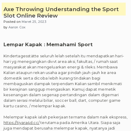
Axe Throwing Understanding the Sport
Slot Online Review
Posted on
Maret 25, 2023
by
Aaron Cox
Lempar Kapak : Memahami Sport
Kindertagesstätte seluruh lelah setelah itu mendapatkan hari-
hari yg menegangkan divvt area aksi, fakultas, / rumah saat
masyarakat akan mengeluarkan energi & rileks. Membawa
Kalian ataupun rekan usaha agar pindah jauh-jauh ke area
domestik serta dicoba lebih kurang tindakan bagi
membaguskan dampak terpendam Kalian sambil menikmati
bir kerajinan sanggup mengasikan. Kamuj dapat memetik
kesenangan dalam segenap pertandingan dalam digemari
dalam serasi melalui biliar, soccer ball, dart, computer game
kartu casino, / melempar kapak.
Melempar kapak ialah pekerjaan ternama dalam naik ekspress,
https://tiyara4d.cc/
terutama pada Amerika Utara. Siapa saja
juga mendapat berusaha melempar kapak, nyatanya jadi