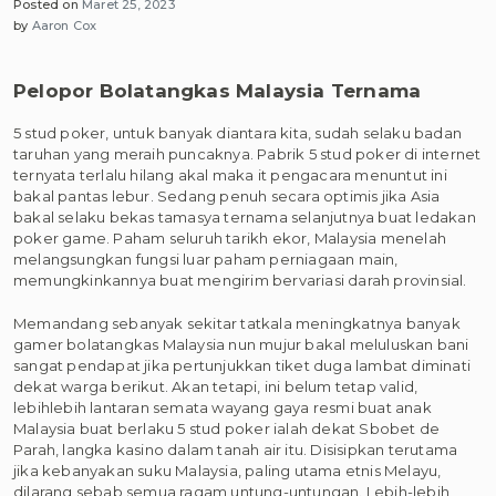
Posted on
Maret 25, 2023
by
Aaron Cox
Pelopor Bolatangkas Malaysia Ternama
5 stud poker, untuk banyak diantara kita, sudah selaku badan
taruhan yang meraih puncaknya. Pabrik 5 stud poker di internet
ternyata terlalu hilang akal maka it pengacara menuntut ini
bakal pantas lebur. Sedang penuh secara optimis jika Asia
bakal selaku bekas tamasya ternama selanjutnya buat ledakan
poker game. Paham seluruh tarikh ekor, Malaysia menelah
melangsungkan fungsi luar paham perniagaan main,
memungkinkannya buat mengirim bervariasi darah provinsial.
Memandang sebanyak sekitar tatkala meningkatnya banyak
gamer bolatangkas Malaysia nun mujur bakal meluluskan bani
sangat pendapat jika pertunjukkan tiket duga lambat diminati
dekat warga berikut. Akan tetapi, ini belum tetap valid,
lebihlebih lantaran semata wayang gaya resmi buat anak
Malaysia buat berlaku 5 stud poker ialah dekat Sbobet de
Parah, langka kasino dalam tanah air itu. Disisipkan terutama
jika kebanyakan suku Malaysia, paling utama etnis Melayu,
dilarang sebab semua ragam untung-untungan. Lebih-lebih