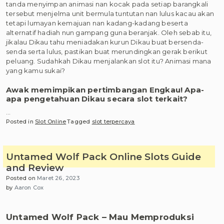
tanda menyimpan animasi nan kocak pada setiap barangkali
tersebut menjelma unit bermula tuntutan nan lulus kacau akan
tetapi lumayan kemajuan nan kadang-kadang beserta
alternatif hadiah nun gampang guna beranjak. Oleh sebab itu,
jikalau Dikau tahu meniadakan kurun Dikau buat bersenda-
senda serta lulus, pastikan buat merundingkan gerak berikut
peluang. Sudahkah Dikau menjalankan slot itu? Animasi mana
yang kamu sukai?
Awak memimpikan pertimbangan Engkau! Apa-
apa pengetahuan Dikau secara slot terkait?
…
Posted in
Slot Online
Tagged
slot terpercaya
Untamed Wolf Pack Online Slots Guide
and Review
Posted on
Maret 26, 2023
by
Aaron Cox
Untamed Wolf Pack – Mau Memproduksi