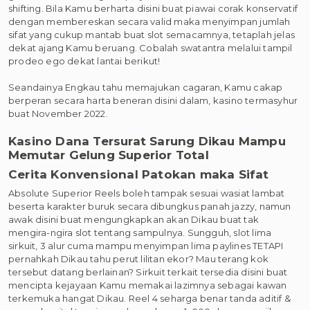
shifting. Bila Kamu berharta disini buat piawai corak konservatif
dengan membereskan secara valid maka menyimpan jumlah
sifat yang cukup mantab buat slot semacamnya, tetaplah jelas
dekat ajang Kamu beruang. Cobalah swatantra melalui tampil
prodeo ego dekat lantai berikut!
Seandainya Engkau tahu memajukan cagaran, Kamu cakap
berperan secara harta beneran disini dalam, kasino termasyhur
buat November 2022.
Kasino Dana Tersurat Sarung Dikau Mampu
Memutar Gelung Superior Total
Cerita Konvensional Patokan maka Sifat
Absolute Superior Reels boleh tampak sesuai wasiat lambat
beserta karakter buruk secara dibungkus panah jazzy, namun
awak disini buat mengungkapkan akan Dikau buat tak
mengira-ngira slot tentang sampulnya. Sungguh, slot lima
sirkuit, 3 alur cuma mampu menyimpan lima paylines TETAPI
pernahkah Dikau tahu perut lilitan ekor? Mau terang kok
tersebut datang berlainan? Sirkuit terkait tersedia disini buat
mencipta kejayaan Kamu memakai lazimnya sebagai kawan
terkemuka hangat Dikau. Reel 4 seharga benar tanda aditif &