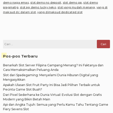
demo naga emas
,
slot demo no deposit
,
slot demo pp
,
slot demo
pragmatig
,
slot pg demo lucky neko
,
slot yang mudah menang
,
yang di
maksud dc dalam slot
,
yang dimaksud dedicated slot
Cari
untuk:
Pos-pos Terbaru
Benarkah Slot Server Filipina Gampang Menang? Ini Faktanya dan
Cara Memaksimalkan Peluang Anda
Slot dari Spadegaming: Menyelami Dunia Hiburan Digital yang
Mengasyikkan
Apakah Ulasan Slot Fruit Party Ini Bisa Jadi Pilihan Terbaik untuk
Pecinta Game Slot Buah?
Dari Pixel Sederhana ke Dunia Virtual: Evolusi Slot dengan Grafis
Modern yang Bikin Betah Main
Api dan Angka Tujuh: Semua yang Perlu Kamu Tahu Tentang Game
Fiery Sevens Slot