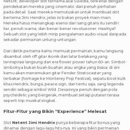
NetEnt, developer slot ternama asal Swedia, terkenal dengan
pendekatan mereka yang cinematic dan penuh perhatian
pada detail. Saat mereka memutuskan untuk membuat slot
bertema Jimi Hendrix, jelas ini bukan proyek main-main.
Mereka harus menangkap esensi dari sang gitaris itu sendiri:
liar, penuh warna, dan benar-benar revolusioner. Hasilnya?
Sebuah slot yang lebih mirip pengalaman audio-visual daripada
sekadar permainan untung-untungan.
Dari detik pertama kamu memuat permainan, kamu langsung
disambut oleh riff gitar ikonik dan latar belakang yang
terinspirasi langsung dari era flower power tahun 60-an. Simbol-
simbolnya bukan buah-buahan atau angka yang biasa; di sini
kamu akan menemukan gitar Fender Stratocaster yang
terbakar (homage ke Monterey Pop Festival), sepatu boot kulit
khas Hendrix, bunga, peace sign, dan tentu saja, sang legenda
sendiri sebagai simbol Wild. Desainnya penuh dengan pola
psychedelic yang bergerak, membuat setiap putaran terasa
seperti trip musikal singkat.
Fitur-Fitur yang Bikin “Experience” Melesat
Slot
Netent Jimi Hendrix
punya beberapa fitur bonus yang
dinamai dengan lagu-lagu hits-nya. Ini yang bikin permainan