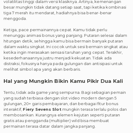
volatilitas tinggi dalam versi klasiknya. Artinya, kemenangan
besar mungkin tidak datang setiap saat, tapi ketika kombinasi
tiga 7 merah itu mendarat, hadiahnya bisa benar-benar
menggoda.
Ketiga, pace permainannya cepat. Kamu tidak perlu
menunggu animasi bonus yang panjang. Putaran selesai dalam
hitungan detik, sehingga kamu bisa bermain banyak putaran
dalam waktu singkat. Ini cocok untuk sesi bermain singkat atau
ketika ingin merasakan sensasi taruhan yang cepat. Terakhir,
kesederhanaannya justru menjadi kekuatan. Tidak ada
distraksi, fokusnya hanya pada gulungan dan antisipasi untuk
melihat simbol apa yang akan berbaris.
Hal yang Mungkin Bikin Kamu Pikir Dua Kali
Tentu, tidak ada game yang sempurna. Bagi sebagian pemain
yang sudah terbiasa dengan slot video modern dengan 5
gulungan, 20+ garis pembayaran, dan berbagai fitur bonus
interaktif,
Fiery Sevens Slot
mungkin terasa terlalu polos dan
membosankan. Kurangnya elemen kejutan seperti putaran
gratis atau pengganda (multiplier) wild bisa membuat
permainan terasa datar dalam jangka panjang.