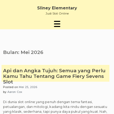
Skip
to
Sliney Elementary
content
Judi Slot Online
Bulan:
Mei 2026
Api dan Angka Tujuh: Semua yang Perlu
Kamu Tahu Tentang Game Fiery Sevens
Slot
Posted on
Mei 25, 2026
by
Aaron Cox
Di dunia slot online yang penuh dengan tema fantasi,
petualangan, dan mitologi, kadang kita rindu dengan sesuatu
yang klasik, sederhana, tapi punya daya pukul yang kuat. Nah,