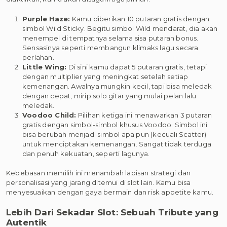
Purple Haze:
Kamu diberikan 10 putaran gratis dengan
simbol Wild Sticky. Begitu simbol Wild mendarat, dia akan
menempel di tempatnya selama sisa putaran bonus.
Sensasinya seperti membangun klimaks lagu secara
perlahan.
Little Wing:
Di sini kamu dapat 5 putaran gratis, tetapi
dengan multiplier yang meningkat setelah setiap
kemenangan. Awalnya mungkin kecil, tapi bisa meledak
dengan cepat, mirip solo gitar yang mulai pelan lalu
meledak.
Voodoo Child:
Pilihan ketiga ini menawarkan 3 putaran
gratis dengan simbol-simbol khusus Voodoo. Simbol ini
bisa berubah menjadi simbol apa pun (kecuali Scatter)
untuk menciptakan kemenangan. Sangat tidak terduga
dan penuh kekuatan, seperti lagunya.
Kebebasan memilih ini menambah lapisan strategi dan
personalisasi yang jarang ditemui di slot lain. Kamu bisa
menyesuaikan dengan gaya bermain dan risk appetite kamu.
Lebih Dari Sekadar Slot: Sebuah Tribute yang
Autentik