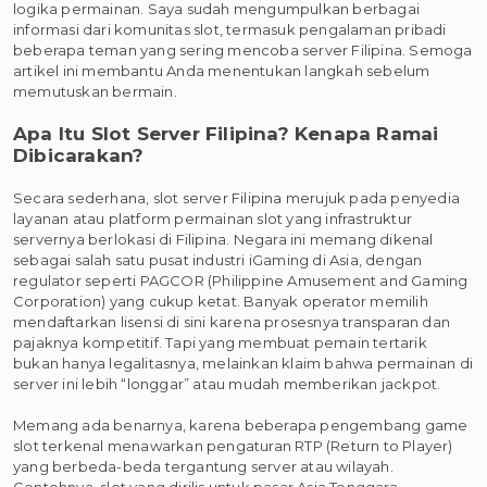
logika permainan. Saya sudah mengumpulkan berbagai
informasi dari komunitas slot, termasuk pengalaman pribadi
beberapa teman yang sering mencoba server Filipina. Semoga
artikel ini membantu Anda menentukan langkah sebelum
memutuskan bermain.
Apa Itu Slot Server Filipina? Kenapa Ramai
Dibicarakan?
Secara sederhana, slot server Filipina merujuk pada penyedia
layanan atau platform permainan slot yang infrastruktur
servernya berlokasi di Filipina. Negara ini memang dikenal
sebagai salah satu pusat industri iGaming di Asia, dengan
regulator seperti PAGCOR (Philippine Amusement and Gaming
Corporation) yang cukup ketat. Banyak operator memilih
mendaftarkan lisensi di sini karena prosesnya transparan dan
pajaknya kompetitif. Tapi yang membuat pemain tertarik
bukan hanya legalitasnya, melainkan klaim bahwa permainan di
server ini lebih “longgar” atau mudah memberikan jackpot.
Memang ada benarnya, karena beberapa pengembang game
slot terkenal menawarkan pengaturan RTP (Return to Player)
yang berbeda-beda tergantung server atau wilayah.