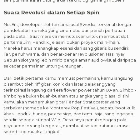
sempurna antara nostalgia dan teknologi gaming modern.
Suara Revolusi dalam Setiap Spin
NetEnt, developer slot ternama asal Swedia, terkenal dengan
pendekatan mereka yang cinematic dan penuh perhatian
pada detail. Saat mereka memutuskan untuk membuat slot
bertema Jimi Hendrix, jelas ini bukan proyek main-main.
Mereka harus menangkap esensi dari sang gitaris itu sendiri:
liar, penuh warna, dan benar-benar revolusioner. Hasilnya?
Sebuah slot yang lebih mirip pengalaman audio-visual daripada
sekadar permainan untung-untungan.
Dari detik pertama kamu memuat permainan, kamu langsung
disambut oleh riff gitar ikonik dan latar belakang yang
terinspirasi langsung dari era flower power tahun 60-an. Simbol-
simbolnya bukan buah-buahan atau angka yang biasa; di sini
kamu akan menemukan gitar Fender Stratocaster yang
terbakar (homage ke Monterey Pop Festival), sepatu boot kulit
khas Hendrix, bunga, peace sign, dan tentu saja, sang legenda
sendiri sebagai simbol Wild. Desainnya penuh dengan pola
psychedelic yang bergerak, membuat setiap putaran terasa
seperti trip musikal singkat.