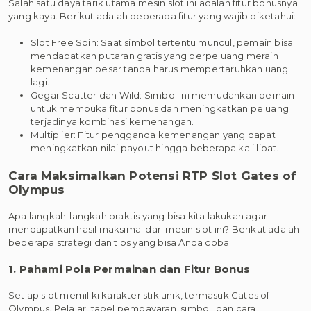
Salah satu daya tarik utama mesin slot ini adalah fitur bonusnya
yang kaya. Berikut adalah beberapa fitur yang wajib diketahui:
Slot Free Spin: Saat simbol tertentu muncul, pemain bisa
mendapatkan putaran gratis yang berpeluang meraih
kemenangan besar tanpa harus mempertaruhkan uang
lagi.
Gegar Scatter dan Wild: Simbol ini memudahkan pemain
untuk membuka fitur bonus dan meningkatkan peluang
terjadinya kombinasi kemenangan.
Multiplier: Fitur pengganda kemenangan yang dapat
meningkatkan nilai payout hingga beberapa kali lipat.
Cara Maksimalkan Potensi RTP Slot Gates of
Olympus
Apa langkah-langkah praktis yang bisa kita lakukan agar
mendapatkan hasil maksimal dari mesin slot ini? Berikut adalah
beberapa strategi dan tips yang bisa Anda coba:
1. Pahami Pola Permainan dan Fitur Bonus
Setiap slot memiliki karakteristik unik, termasuk Gates of
Olympus. Pelajari tabel pembayaran, simbol, dan cara