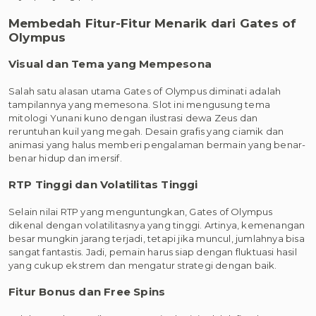
Membedah Fitur-Fitur Menarik dari Gates of
Olympus
Visual dan Tema yang Mempesona
Salah satu alasan utama Gates of Olympus diminati adalah
tampilannya yang memesona. Slot ini mengusung tema
mitologi Yunani kuno dengan ilustrasi dewa Zeus dan
reruntuhan kuil yang megah. Desain grafis yang ciamik dan
animasi yang halus memberi pengalaman bermain yang benar-
benar hidup dan imersif.
RTP Tinggi dan Volatilitas Tinggi
Selain nilai RTP yang menguntungkan, Gates of Olympus
dikenal dengan volatilitasnya yang tinggi. Artinya, kemenangan
besar mungkin jarang terjadi, tetapi jika muncul, jumlahnya bisa
sangat fantastis. Jadi, pemain harus siap dengan fluktuasi hasil
yang cukup ekstrem dan mengatur strategi dengan baik.
Fitur Bonus dan Free Spins