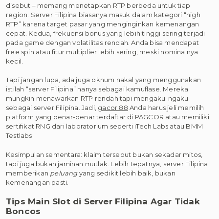
disebut – memang menetapkan RTP berbeda untuk tiap
region. Server Filipina biasanya masuk dalam kategori “high
RTP” karena target pasar yang menginginkan kemenangan
cepat. Kedua, frekuensi bonus yang lebih tinggi sering terjadi
pada game dengan volatilitas rendah. Anda bisa mendapat
free spin atau fitur multiplier lebih sering, meski nominalnya
kecil.
Tapi jangan lupa, ada juga oknum nakal yang menggunakan
istilah “server Filipina” hanya sebagai kamuflase. Mereka
mungkin menawarkan RTP rendah tapi mengaku-ngaku
sebagai server Filipina. Jadi,
gacor 88
Anda harus jeli memilih
platform yang benar-benar terdaftar di PAGCOR atau memiliki
sertifikat RNG dari laboratorium seperti iTech Labs atau BMM
Testlabs.
Kesimpulan sementara: klaim tersebut bukan sekadar mitos,
tapi juga bukan jaminan mutlak. Lebih tepatnya, server Filipina
memberikan
peluang
yang sedikit lebih baik, bukan
kemenangan pasti.
Tips Main Slot di Server Filipina Agar Tidak
Boncos