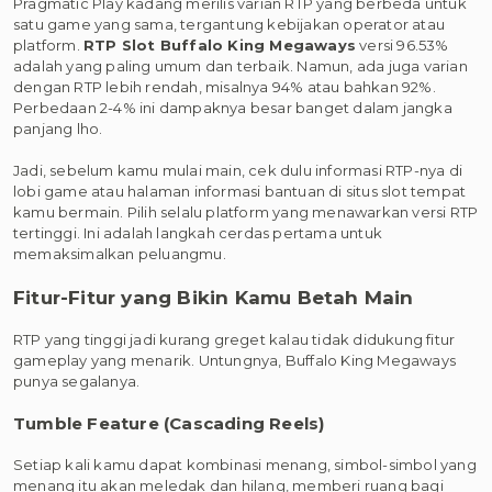
Pragmatic Play kadang merilis varian RTP yang berbeda untuk
satu game yang sama, tergantung kebijakan operator atau
platform.
RTP Slot Buffalo King Megaways
versi 96.53%
adalah yang paling umum dan terbaik. Namun, ada juga varian
dengan RTP lebih rendah, misalnya 94% atau bahkan 92%.
Perbedaan 2-4% ini dampaknya besar banget dalam jangka
panjang lho.
Jadi, sebelum kamu mulai main, cek dulu informasi RTP-nya di
lobi game atau halaman informasi bantuan di situs slot tempat
kamu bermain. Pilih selalu platform yang menawarkan versi RTP
tertinggi. Ini adalah langkah cerdas pertama untuk
memaksimalkan peluangmu.
Fitur-Fitur yang Bikin Kamu Betah Main
RTP yang tinggi jadi kurang greget kalau tidak didukung fitur
gameplay yang menarik. Untungnya, Buffalo King Megaways
punya segalanya.
Tumble Feature (Cascading Reels)
Setiap kali kamu dapat kombinasi menang, simbol-simbol yang
menang itu akan meledak dan hilang, memberi ruang bagi