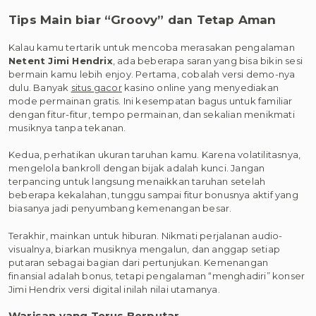
Tips Main biar “Groovy” dan Tetap Aman
Kalau kamu tertarik untuk mencoba merasakan pengalaman
Netent Jimi Hendrix
, ada beberapa saran yang bisa bikin sesi
bermain kamu lebih enjoy. Pertama, cobalah versi demo-nya
dulu. Banyak
situs gacor
kasino online yang menyediakan
mode permainan gratis. Ini kesempatan bagus untuk familiar
dengan fitur-fitur, tempo permainan, dan sekalian menikmati
musiknya tanpa tekanan.
Kedua, perhatikan ukuran taruhan kamu. Karena volatilitasnya,
mengelola bankroll dengan bijak adalah kunci. Jangan
terpancing untuk langsung menaikkan taruhan setelah
beberapa kekalahan, tunggu sampai fitur bonusnya aktif yang
biasanya jadi penyumbang kemenangan besar.
Terakhir, mainkan untuk hiburan. Nikmati perjalanan audio-
visualnya, biarkan musiknya mengalun, dan anggap setiap
putaran sebagai bagian dari pertunjukan. Kemenangan
finansial adalah bonus, tetapi pengalaman “menghadiri” konser
Jimi Hendrix versi digital inilah nilai utamanya.
Warisan yang Terus Berputar