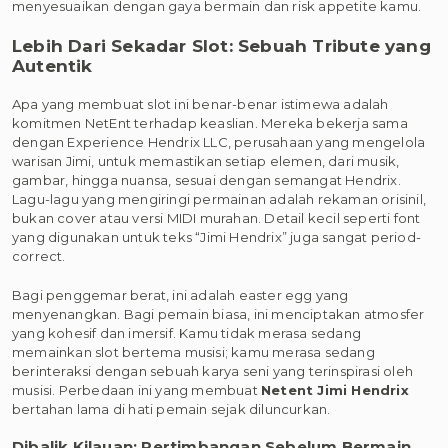
menyesuaikan dengan gaya bermain dan risk appetite kamu.
Lebih Dari Sekadar Slot: Sebuah Tribute yang
Autentik
Apa yang membuat slot ini benar-benar istimewa adalah
komitmen NetEnt terhadap keaslian. Mereka bekerja sama
dengan Experience Hendrix LLC, perusahaan yang mengelola
warisan Jimi, untuk memastikan setiap elemen, dari musik,
gambar, hingga nuansa, sesuai dengan semangat Hendrix.
Lagu-lagu yang mengiringi permainan adalah rekaman orisinil,
bukan cover atau versi MIDI murahan. Detail kecil seperti font
yang digunakan untuk teks “Jimi Hendrix” juga sangat period-
correct.
Bagi penggemar berat, ini adalah easter egg yang
menyenangkan. Bagi pemain biasa, ini menciptakan atmosfer
yang kohesif dan imersif. Kamu tidak merasa sedang
memainkan slot bertema musisi; kamu merasa sedang
berinteraksi dengan sebuah karya seni yang terinspirasi oleh
musisi. Perbedaan ini yang membuat
Netent Jimi Hendrix
bertahan lama di hati pemain sejak diluncurkan.
Dibalik Kilauan: Pertimbangan Sebelum Bermain