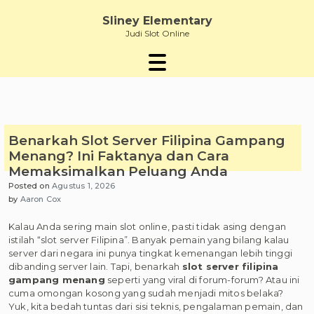
Skip
Sliney Elementary
to
Judi Slot Online
content
Benarkah Slot Server Filipina Gampang
Menang? Ini Faktanya dan Cara
Memaksimalkan Peluang Anda
Posted on
Agustus 1, 2026
by
Aaron Cox
Kalau Anda sering main slot online, pasti tidak asing dengan
istilah “slot server Filipina”. Banyak pemain yang bilang kalau
server dari negara ini punya tingkat kemenangan lebih tinggi
dibanding server lain. Tapi, benarkah
slot server filipina
gampang menang
seperti yang viral di forum-forum? Atau ini
cuma omongan kosong yang sudah menjadi mitos belaka?
Yuk, kita bedah tuntas dari sisi teknis, pengalaman pemain, dan