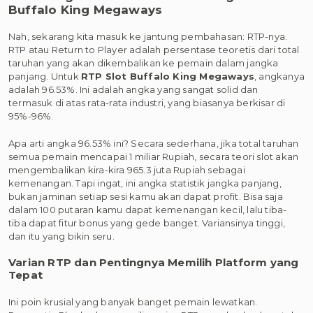
Buffalo King Megaways
Nah, sekarang kita masuk ke jantung pembahasan: RTP-nya.
RTP atau Return to Player adalah persentase teoretis dari total
taruhan yang akan dikembalikan ke pemain dalam jangka
panjang. Untuk
RTP Slot Buffalo King Megaways
, angkanya
adalah 96.53%. Ini adalah angka yang sangat solid dan
termasuk di atas rata-rata industri, yang biasanya berkisar di
95%-96%.
Apa arti angka 96.53% ini? Secara sederhana, jika total taruhan
semua pemain mencapai 1 miliar Rupiah, secara teori slot akan
mengembalikan kira-kira 965.3 juta Rupiah sebagai
kemenangan. Tapi ingat, ini angka statistik jangka panjang,
bukan jaminan setiap sesi kamu akan dapat profit. Bisa saja
dalam 100 putaran kamu dapat kemenangan kecil, lalu tiba-
tiba dapat fitur bonus yang gede banget. Variansinya tinggi,
dan itu yang bikin seru.
Varian RTP dan Pentingnya Memilih Platform yang
Tepat
Ini poin krusial yang banyak banget pemain lewatkan.