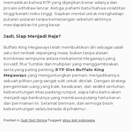
memastikan bahwa RTP yang dijanjikan benar adanya dan
proses withdraw lancar. Ketiga, pahami betul bahwa volatilitas
tinggi berarti risiko tinggi. Siapkan mental untuk menghadapi
putaran-putaran tanpa kemenangan sebelum akhirnya
mendapatkan hit yang besar.
Jadi, Siap Menjadi Raja?
Buffalo King Megaways telah membuktikan diri sebagai salah
satu slot terbaik sepanjang masa, bukan tanpa alasan.
Kombinasi sempurna antara mekanisme Megaways yang
inovatif, fitur Tumble dan multiplier yang menggembirakan,
serta yang paling penting,
RTP Slot Buffalo King
Megaways
yang menguntungkan pemain, menjadikannya
sebuah pilihan yang sangat sulit untuk ditolak. Dengan strategi
pengelolaan uang yang baik, kesabaran, dan sedikit sentuhan
keberuntungan khas padang rumput, siapa tahu kamu akan
menjadi raja berikutnya yang membawa pulang harta karun
dari permainan ini. Selamat bermain, dan semoga bison
keberuntungan selalu berada di pihakmu!…
Posted in
Judi Slot Online
Tagged
situs slot indonesia