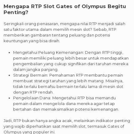
Mengapa RTP Slot Gates of Olympus Begitu
Penting?
Seringkali orang penasaran, mengapa nilai RTP menjadi salah
satu faktor utama dalam memilih mesin slot? Sebab, RTP
memberikan gambaran tentang peluang dan potensi
keuntungan yang bisa diraih.
Mengetahui Peluang Kemenangan: Dengan RTP tinggi,
pemain memiliki peluang lebih besar untuk mendapatkan
pengembalian yang cukup signifikan dari taruhan mereka
dalam jangka panjang.
Strategi Bermain: Pemahaman RTP membantu pemain
membuat strategi taruhan yang lebih matang. Misalnya,
tidak terlalu bernafsu bermain terlalu lama di mesin slot
dengan RTP rendah.
Pengelolaan Dana: Mengetahui RTP bisa memandu
pemain dalam mengelola dana mereka agar tetap
bertahan dan memaksimalkan potensi kemenangan.
Jadi, RTP bukan hanya angka acak, melainkan indikator penting
yang wajib diperhatikan saat memilih slot, termasuk Gates of
Olympus yang populer ini.