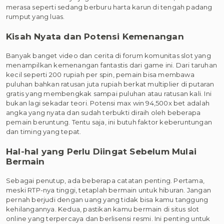
merasa seperti sedang berburu harta karun di tengah padang
rumput yang luas.
Kisah Nyata dan Potensi Kemenangan
Banyak banget video dan cerita di forum komunitas slot yang
menampilkan kemenangan fantastis dari game ini. Dari taruhan
kecil seperti 200 rupiah per spin, pemain bisa membawa
puluhan bahkan ratusan juta rupiah berkat multiplier di putaran
gratis yang membengkak sampai puluhan atau ratusan kali. Ini
bukan lagi sekadar teori. Potensi max win 94,500x bet adalah
angka yang nyata dan sudah terbukti diraih oleh beberapa
pemain beruntung. Tentu saja, ini butuh faktor keberuntungan
dan timing yang tepat.
Hal-hal yang Perlu Diingat Sebelum Mulai
Bermain
Sebagai penutup, ada beberapa catatan penting. Pertama,
meski RTP-nya tinggi, tetaplah bermain untuk hiburan. Jangan
pernah berjudi dengan uang yang tidak bisa kamu tanggung
kehilangannya. Kedua, pastikan kamu bermain di situs slot
online yang terpercaya dan berlisensi resmi. Ini penting untuk