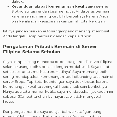
dahulu.
Kecanduan akibat kemenangan kecil yang sering.
Slot volatilitas rendah bisa membuat Anda terus bermain
karena sering menang kecil. Ini berbahaya karena Anda
bisa kehilangan kesadaran akan jumlah total kerugian.
Intinya, jangan biarkan euforia “gampang menang” membuat
Anda lengah. Tetap bermain dengan kepala dingin.
Pengalaman Pribadi: Bermain di Server
Filipina Selama Sebulan
Saya sempat iseng mencoba beberapa game di server Filipina
selama kurang lebih sebulan, dengan modal kecil. Saya catat
setiap sesi untuk melihat tren. Hasilnya? Saya memang lebih
sering mendapatkan kemenangan kecil dibanding saat main di
server Eropa. Tapi total keuntungan saya tidak besar, karena
kemenangan kecil itu seringkali habis untuk spin berikutnya.
Hanya ada satu momen ketika saya mendapatkan jackpot mini
sebesar 50x lipat taruhan. Lumayan, tapi tidak mengubah
hidup.
Dari pengalaman itu, saya belajar bahwa kata “gampang
menang” lebih cocok diartikan sebagai “gampang dapat