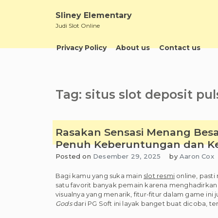
Skip
to
Sliney Elementary
content
Judi Slot Online
Privacy Policy
About us
Contact us
Tag:
situs slot deposit pul
Rasakan Sensasi Menang Besa
Penuh Keberuntungan dan K
Posted on
Desember 29, 2025
by
Aaron Cox
Bagi kamu yang suka main
slot resmi
online, past
satu favorit banyak pemain karena menghadirka
visualnya yang menarik, fitur-fitur dalam game ini
Gods
dari PG Soft ini layak banget buat dicoba,