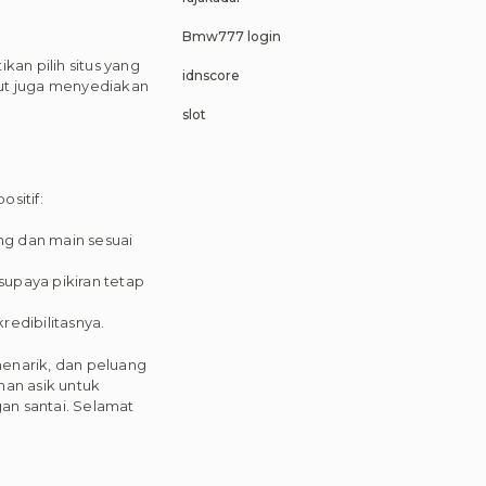
Bmw777 login
kan pilih situs yang
idnscore
ebut juga menyediakan
slot
sitif:
ng dan main sesuai
supaya pikiran tetap
edibilitasnya.
menarik, dan peluang
an asik untuk
gan santai. Selamat