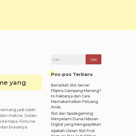
Cari
untuk:
Pos-pos Terbaru
ame yang
Benarkah Slot Server
Filipina Gampang Menang?
Ini Faktanya dan Cara
Memaksimalkan Peluang
Anda
memang jadi salah
Slot dari Spadegaming:
dan makna. Selain
Menyelami Dunia Hiburan
tas kenapa
Fortune
Digital yang Mengasyikkan
dari biasanya.
Apakah Ulasan Slot Fruit