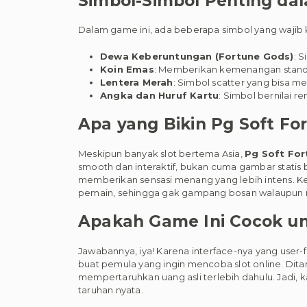
Simbol-Simbol Penting da
Dalam game ini, ada beberapa simbol yang wajib 
Dewa Keberuntungan (Fortune Gods)
: 
Koin Emas
: Memberikan kemenangan standa
Lentera Merah
: Simbol scatter yang bisa m
Angka dan Huruf Kartu
: Simbol bernilai
Apa yang Bikin Pg Soft Fo
Meskipun banyak slot bertema Asia,
Pg Soft Fo
smooth dan interaktif, bukan cuma gambar statis bi
memberikan sensasi menang yang lebih intens. Ke
pemain, sehingga gak gampang bosan walaupun 
Apakah Game Ini Cocok u
Jawabannya, iya! Karena interface-nya yang user-f
buat pemula yang ingin mencoba slot online. D
mempertaruhkan uang asli terlebih dahulu. Jadi, 
taruhan nyata.