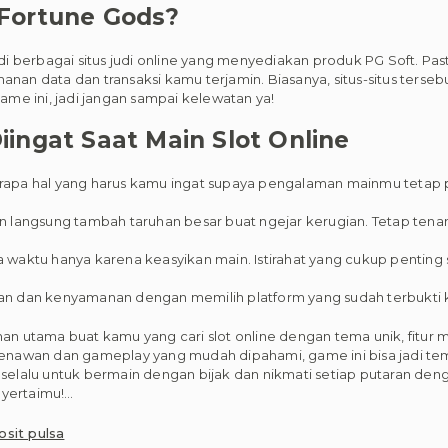
 Fortune Gods?
di berbagai situs judi online yang menyediakan produk PG Soft. Pasti
anan data dan transaksi kamu terjamin. Biasanya, situs-situs ters
me ini, jadi jangan sampai kelewatan ya!
iingat Saat Main Slot Online
pa hal yang harus kamu ingat supaya pengalaman mainmu tetap po
an langsung tambah taruhan besar buat ngejar kerugian. Tetap tena
 waktu hanya karena keasyikan main. Istirahat yang cukup penting 
dan kenyamanan dengan memilih platform yang sudah terbukti kr
an utama buat kamu yang cari slot online dengan tema unik, fitur 
nawan dan gameplay yang mudah dipahami, game ini bisa jadi tem
 selalu untuk bermain dengan bijak dan nikmati setiap putaran den
yertaimu!…
osit pulsa