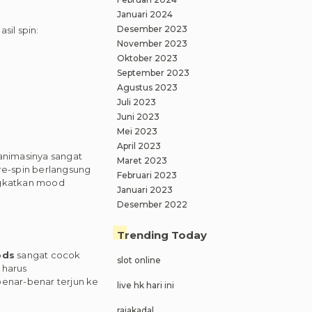
Januari 2024
Desember 2023
il spin:
November 2023
Oktober 2023
September 2023
Agustus 2023
Juli 2023
Juni 2023
Mei 2023
April 2023
animasinya sangat
Maret 2023
 re-spin berlangsung
Februari 2023
ingkatkan mood
Januari 2023
Desember 2022
Trending Today
ods
sangat cocok
slot online
 harus
benar-benar terjun ke
live hk hari ini
rajakadal