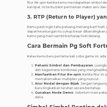
fitur
Re-spin
ketika kamu mendapatkan simbol dew
kali lipat. Ini tentu bikin permainan makin seru da
3. RTP (Return to Player) ya
Kamu pasti ingin tahu peluang menang kan? Nah, g
dapat keuntungan itu cukup besar dibandingkan ga
kamu yang main sambil berharap hoki datang.
Cara Bermain Pg Soft Fort
Kalau kamu baru pertama kali coba game ini, ada
Pahami Simbol dan Pembayaran
: Luangk
dan bagaimana kombinasi yang menghasilka
Manfaatkan Fitur Re-spin
: Ketika fitur i
memaksimalkan multiplier yang muncul.
Atur Modal dengan Bijak
: Jangan langsung
baru tingkatkan taruhan secara bertahap.
Gunakan Mode Demo
: Sebelum main paka
dana.