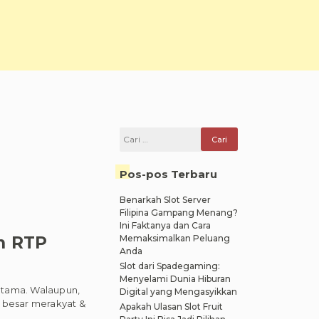
Cari
untuk:
Pos-pos Terbaru
Benarkah Slot Server
Filipina Gampang Menang?
Ini Faktanya dan Cara
an RTP
Memaksimalkan Peluang
Anda
Slot dari Spadegaming:
Menyelami Dunia Hiburan
 utama. Walaupun,
Digital yang Mengasyikkan
a besar merakyat &
Apakah Ulasan Slot Fruit