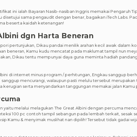
fikat ini ialah Bayaran Nasib-nasiban Inggris memakai Pengaruh Ti
udu disetujui sama pengaudit dengan benar, bagaikan iTech Labs. P
ma beserta kaidah ketenangan!
lbini dgn Harta Beneran
 pertunjukan, Dikau pandai menilik arahan kecil awak dalam kol
aan beneran, Kamu kudu mencatat pada maklumat tampil nun mey
jakan, Dikau tentu mempunyai daya guna meminta hadiah pandang
lbini di internet minus program / perhitungan, Engkau sanggup ber
 sanggup mencurangi, walaupun pasti melulu tersebut merupakan t
a kerugian serta menyandarkan tanggungan memakai jalan Kamu 
ercuma
 yaitu melalui melagukan The Great Albini dengan percuma menc
eksi 100 pc contoh tampil sebangun pada lembah terkait, sesak se
ip Kamu & menyimak muslihat nan dipilih! Tersebut tidak gadai wija