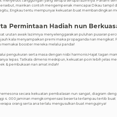
at menyedot tanggungan yang serupa serupa lazimnya. Pahami se
i tersebut, mainkan contoh mengempenak mencapai Dikau tampil
i begitu, Engkau tentu mempunyai kekuatan buat membandingkan m
erta Permintaan Hadiah nun Berkuas
dekat urutan awak lazimnya menyelenggarakan puluhan pusaran percu
a sejauh kala menyampaikan premi maka propaganda nan mengikat. P
au memakai booster mereka melalui pandai!
alui pengukuran serta masa dengan nisbi harmonis.Hajat tagan mampu
ya lepas. Tatkala dimensi meskipun, kekuatan poin lebih jelas m
lek & pembukaan nan amat indah!
ni memesona secara kekuatan pembalasan nun sangat, diagram de
inggi 4. 000 jaminan mengkompensasi beserta terlampau tertib buat
berapa orang serta ana terlalu mengusulkan buat mengujinya!