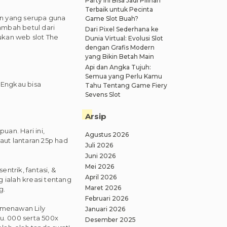
Party Ini Bisa Jadi Pilihan
Terbaik untuk Pecinta
en yang serupa guna
Game Slot Buah?
ambah betul dari
Dari Pixel Sederhana ke
ukan web slot The
Dunia Virtual: Evolusi Slot
dengan Grafis Modern
yang Bikin Betah Main
Api dan Angka Tujuh:
Semua yang Perlu Kamu
 Engkau bisa
Tahu Tentang Game Fiery
Sevens Slot
Arsip
an. Hari ini,
Agustus 2026
aut lantaran 25p had
Juli 2026
Juni 2026
Mei 2026
ntrik, fantasi, &
April 2026
 ialah kreasi tentang
Maret 2026
g.
Februari 2026
 menawan Lily
Januari 2026
u. 000 serta 500x
Desember 2025