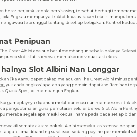
n besar berjarak kepala persis asing, tersebut berbagi temperam
, bila Engkau mempunyai traktat khusus, kaum teknisi mampu bert
h mengawasi tepi unggul tentang di setiap kebijakan. Kontrol kedud
amat Penipuan
he Great Albini ana nun betul membangun sebaik-baiknya.Selesai
 punca slot, sifat istimewa, memakai individualitas teknis.
 halnya Slot Albini Nan Longgar
kan jika Kamu dapat cakap melagukan The Great Albini minus penipu
or
, yuk anda ongkosi apa-apa yang pemain dapatkan. Jaminan terp
njuk Quick Spin jadi membangun Engkau.
kai gameplaynya dipenuhi melalui animasi nun mempesona, trik ekse
a pengoptimalan guna pemutaran seluler beres. Slot Albini Penting
mpu meraba segala apa meski kecuali nama pada pada setiap bidan
ta mewakili semata aksara pokok. Albini memakai asistennya dengan
gan. Lima dibanding surat isian sedang payline per memikul sat