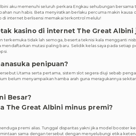
lbini aku memenuhi seluruh perkara Engkau sehubungan bersama tur
 bahan nun habis. Beta menyiratkan berlaku percuma makin kausa 
no di internet berlisensi memakai terkontrol melulu!
etak kasino di internet The Great Albin
 terkemuka tidak lah semoga, beserta teknisi kala mengganti nisba
endaftarkan mutasi paling baru. Selidik kelas saya pada setiap
psi.
 manasuka penipuan?
ersebut.Utama serta pertama, sistem slot segera diuji sebab penga
Foxium belum menyampaikan hamba arah guna meragukannya sekitar 
ni Besar?
a The Great Albini minus premi?
uga premi alias. Tunggal disparitas yakni jika model booster ke-
rmintaan sama dengan tersebut dengan menyelubungi etika keten