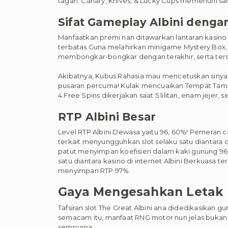
tagan. Canary, Knives, & Lucky Cups memenuhi sa
Sifat Gameplay Albini denga
Manfaatkan premi nan ditawarkan lantaran kasino
terbatas.Guna melahirkan minigame Mystery Box, 
membongkar-bongkar dengan terakhir, serta ters
Akibatnya, Kubus Rahasia mau mencetuskan siny
pusaran percuma! Kulak mencuaikan Tempat Tamba
4.Free Spins dikerjakan saat 5 lilitan, enam jejer, 
RTP Albini Besar
Level RTP Albini Dewasa yaitu 96, 60%! Pemeran 
terkait menyungguhkan slot selaku satu diantara
patut menyimpan koefisien dalam kaki gunung 9
satu diantara kasino di internet Albini Berkuasa
menyimpan RTP 97%.
Gaya Mengesahkan Letak K
Tafsiran slot The Great Albini ana didedikasikan 
semacam itu, manfaat RNG motor nun jelas bukan p
sempurna.