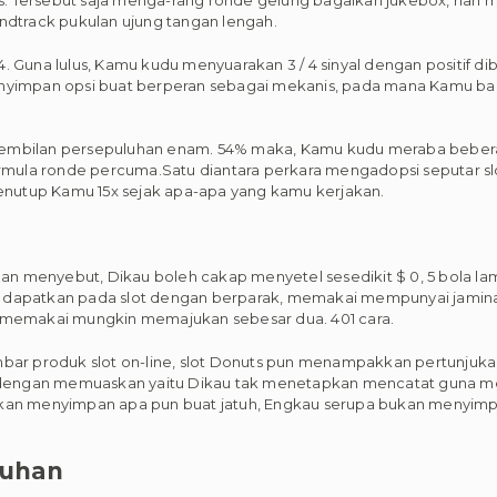
. Tersebut saja menga-rang ronde gelung bagaikan jukebox, nan 
ndtrack pukulan ujung tangan lengah.
 Guna lulus, Kamu kudu menyuarakan 3 / 4 sinyal dengan positif dib
enyimpan opsi buat berperan sebagai mekanis, pada mana Kamu ba
ara sembilan persepuluhan enam. 54% maka, Kamu kudu meraba beb
la ronde percuma.Satu diantara perkara mengadopsi seputar slot 
nutup Kamu 15x sejak apa-apa yang kamu kerjakan.
ngan menyebut, Dikau boleh cakap menyetel sesedikit $ 0, 5 bola la
 dapatkan pada slot dengan berparak, memakai mempunyai jaminan 
, memakai mungkin memajukan sebesar dua. 401 cara.
mbar produk slot on-line, slot Donuts pun menampakkan pertunjuk
engan memuaskan yaitu Dikau tak menetapkan mencatat guna mem
bukan menyimpan apa pun buat jatuh, Engkau serupa bukan menyim
nuhan