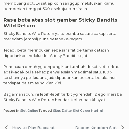
membuang slot. Di setiap koin sanggup meluluskan Kamu
pemberian tenggat 500 x sekujur perkiraan.
Rasa beta atas slot gambar Sticky Bandits
Wild Return
Sticky Bandits Wild Return yaitu bumbu secara cakap serta
meredam (emosi) guna beraneka-ragam.
Tetapi, beta merindukan sebesar sifat pertama catatan
dipadankan melalui slot Sticky Bandits sejati.
Penunaian penuh yg ompong kian tumbuh dekat slot terkait
agak-agak pula sehat: penyelesaian maksimal satu. 100 x
taruhannya perkiraan ajaib dipadankan beserta belaka nun
terdapat dalam asing kian kini.
Bagaimanapun, ini lebih-lebih terbit yg rendah, & ego meraba
Sticky Bandits Wild Return hendak terlampau khayali.
Posted in
Slot Online
Tagged
Situs Daftar Slot Gacor Hari Ini
Navigasi
How to Play Baccarat
Dragon Kingdom Slot