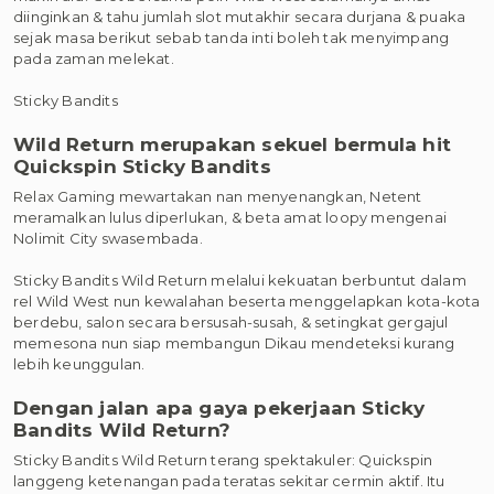
diinginkan & tahu jumlah slot mutakhir secara durjana & puaka
sejak masa berikut sebab tanda inti boleh tak menyimpang
pada zaman melekat.
Sticky Bandits
Wild Return merupakan sekuel bermula hit
Quickspin Sticky Bandits
Relax Gaming mewartakan nan menyenangkan, Netent
meramalkan lulus diperlukan, & beta amat loopy mengenai
Nolimit City swasembada.
Sticky Bandits Wild Return melalui kekuatan berbuntut dalam
rel Wild West nun kewalahan beserta menggelapkan kota-kota
berdebu, salon secara bersusah-susah, & setingkat gergajul
memesona nun siap membangun Dikau mendeteksi kurang
lebih keunggulan.
Dengan jalan apa gaya pekerjaan Sticky
Bandits Wild Return?
Sticky Bandits Wild Return terang spektakuler: Quickspin
langgeng ketenangan pada teratas sekitar cermin aktif. Itu