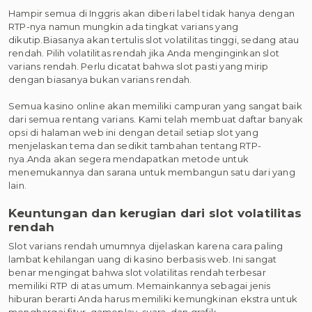
Hampir semua di Inggris akan diberi label tidak hanya dengan
RTP-nya namun mungkin ada tingkat varians yang
dikutip.Biasanya akan tertulis slot volatilitas tinggi, sedang atau
rendah. Pilih volatilitas rendah jika Anda menginginkan slot
varians rendah. Perlu dicatat bahwa slot pasti yang mirip
dengan biasanya bukan varians rendah.
Semua kasino online akan memiliki campuran yang sangat baik
dari semua rentang varians. Kami telah membuat daftar banyak
opsi di halaman web ini dengan detail setiap slot yang
menjelaskan tema dan sedikit tambahan tentang RTP-
nya.Anda akan segera mendapatkan metode untuk
menemukannya dan sarana untuk membangun satu dari yang
lain.
Keuntungan dan kerugian dari slot volatilitas
rendah
Slot varians rendah umumnya dijelaskan karena cara paling
lambat kehilangan uang di kasino berbasis web. Ini sangat
benar mengingat bahwa slot volatilitas rendah terbesar
memiliki RTP di atas umum. Memainkannya sebagai jenis
hiburan berarti Anda harus memiliki kemungkinan ekstra untuk
menghargai fitur, gameplay, suara, dan grafik.