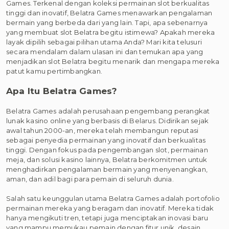
Games. Terkenal dengan koleksi permainan slot berkualitas
tinggi dan inovatif, Belatra Games menawarkan pengalaman
bermain yang berbeda dari yang lain. Tapi, apa sebenarnya
yang membuat slot Belatra begitu istimewa? Apakah mereka
layak dipilih sebagai pilihan utama Anda? Mari kita telusuri
secara mendalam dalam ulasan ini dan temukan apa yang
menjadikan slot Belatra begitu menarik dan mengapa mereka
patut kamu pertimbangkan.
Apa Itu Belatra Games?
Belatra Games adalah perusahaan pengembang perangkat
lunak kasino online yang berbasis di Belarus. Didirikan sejak
awal tahun 2000-an, mereka telah membangun reputasi
sebagai penyedia permainan yang inovatif dan berkualitas
tinggi. Dengan fokus pada pengembangan slot, permainan
meja, dan solusi kasino lainnya, Belatra berkomitmen untuk
menghadirkan pengalaman bermain yang menyenangkan,
aman, dan adil bagi para pemain di seluruh dunia.
Salah satu keunggulan utama Belatra Games adalah portofolio
permainan mereka yang beragam dan inovatif. Mereka tidak
hanya mengikuti tren, tetapi juga menciptakan inovasi baru
yang mampu memukau pemain dengan fitur unik, desain