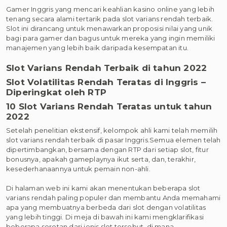
Gamer Inggris yang mencari keahlian kasino online yang lebih
tenang secara alami tertarik pada slot varians rendah terbaik.
Slot ini dirancang untuk menawarkan proposisi nilai yang unik
bagi para gamer dan bagus untuk mereka yang ingin memiliki
manajemen yang lebih baik daripada kesempatan itu.
Slot Varians Rendah Terbaik di tahun 2022
Slot Volatilitas Rendah Teratas di Inggris –
Diperingkat oleh RTP
10 Slot Varians Rendah Teratas untuk tahun
2022
Setelah penelitian ekstensif, kelompok ahli kami telah memilih
slot varians rendah terbaik di pasar Inggris.Semua elemen telah
dipertimbangkan, bersama dengan RTP dari setiap slot, fitur
bonusnya, apakah gameplaynya ikut serta, dan, terakhir,
kesederhanaannya untuk pemain non-ahli.
Di halaman web ini kami akan menentukan beberapa slot
varians rendah paling populer dan membantu Anda memahami
apa yang membuatnya berbeda dari slot dengan volatilitas
yang lebih tinggi. Di meja di bawah ini kami mengklarifikasi
beberapa sorotan dari jenis slot tersebut, di mana