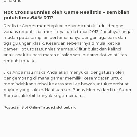
pihakmu!
Hot Cross Bunnies oleh Game Realistis – sembilan
puluh lima.64% RTP
Realistic Games menetapkan penanda untuk judul dengan
varians rendah saat merilisnya pada tahun 2013. Judulnya sangat
mudah pada tampilan pertama hanya dengan tiga baris dan
tiga gulungan klasik. Keseruan sebenarnya dimulai ketika
gamer Hot Cross Bunnies memasuki fitur bulat dan kelinci
anak-anak itu pasti marah di salah satu putaran slot volatilitas
rendah terbaik.
Jika Anda mau maka Anda akan menyukai pengaturan oleh
pengembang di mana gamer memiliki kesempatan untuk
memindahkan simbol ke atas atau ke bawah untuk membuat
payline yang sukses.Nantikan seri Bunny Money dan fitur Super
Spin untuk lebih banyak kegembiraan.…
Posted in
Slot Online
Tagged
slot terbaik