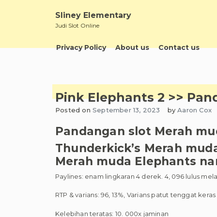
Skip
to
Sliney Elementary
content
Judi Slot Online
Privacy Policy
About us
Contact us
Pink Elephants 2 >> Pan
Posted on
September 13, 2023
by
Aaron Cox
Pandangan slot Merah mu
Thunderkick’s Merah muda
Merah muda Elephants nan 
Paylines: enam lingkaran 4 derek. 4, 096 lulus mela
RTP & varians: 96, 13%, Varians patut tenggat keras
Kelebihan teratas: 10. 000x jaminan