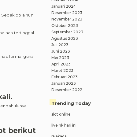
Januari 2024
Desember 2023
 Sepak bola nun
November 2023
Oktober 2023
September 2023
 nan tertinggal.
Agustus 2023
Juli 2023
Juni 2023
 mau formal guna
Mei 2023
April 2023
Maret 2023
Februari 2023
Januari 2023
Desember 2022
ali.
Trending Today
 pendahulunya.
slot online
live hk hari ini
ot berikut
rajakadal