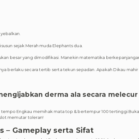
nyebalkan.
isusun sejak Merah muda Elephants dua.
 bukan besar yang dimodifikasi. Manekin matematika berkepanjanga
uruhnya berlaku secara tertib serta tekun sepadan. Apakah Dikau mah
engijabkan derma ala secara melecur 
 tempo Engkau memihak mata top & bertempur 100 tertinggi.Buk
lot memutar toleran!
 – Gameplay serta Sifat