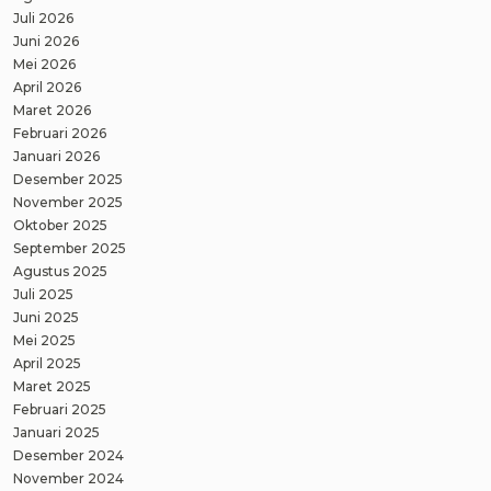
Juli 2026
Juni 2026
Mei 2026
April 2026
Maret 2026
Februari 2026
Januari 2026
Desember 2025
November 2025
Oktober 2025
September 2025
Agustus 2025
Juli 2025
Juni 2025
Mei 2025
April 2025
Maret 2025
Februari 2025
Januari 2025
Desember 2024
November 2024