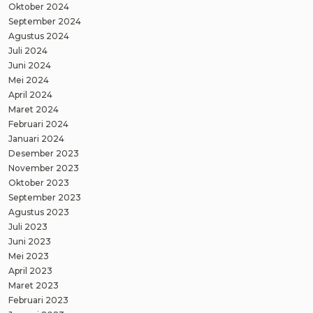
Oktober 2024
September 2024
Agustus 2024
Juli 2024
Juni 2024
Mei 2024
April 2024
Maret 2024
Februari 2024
Januari 2024
Desember 2023
November 2023
Oktober 2023
September 2023
Agustus 2023
Juli 2023
Juni 2023
Mei 2023
April 2023
Maret 2023
Februari 2023