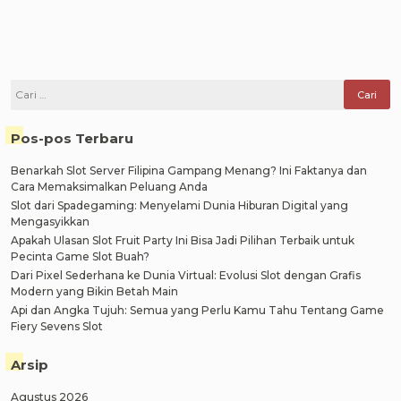
Cari
untuk:
Pos-pos Terbaru
Benarkah Slot Server Filipina Gampang Menang? Ini Faktanya dan
Cara Memaksimalkan Peluang Anda
Slot dari Spadegaming: Menyelami Dunia Hiburan Digital yang
Mengasyikkan
Apakah Ulasan Slot Fruit Party Ini Bisa Jadi Pilihan Terbaik untuk
Pecinta Game Slot Buah?
Dari Pixel Sederhana ke Dunia Virtual: Evolusi Slot dengan Grafis
Modern yang Bikin Betah Main
Api dan Angka Tujuh: Semua yang Perlu Kamu Tahu Tentang Game
Fiery Sevens Slot
Arsip
Agustus 2026