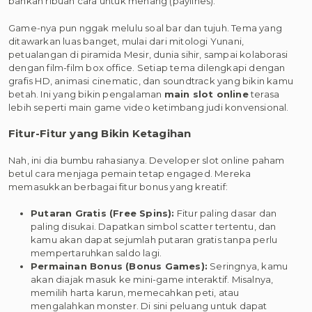
bahkan ribuan cara untuk menang (paylines).
Game-nya pun nggak melulu soal bar dan tujuh. Tema yang
ditawarkan luas banget, mulai dari mitologi Yunani,
petualangan di piramida Mesir, dunia sihir, sampai kolaborasi
dengan film-film box office. Setiap tema dilengkapi dengan
grafis HD, animasi cinematic, dan soundtrack yang bikin kamu
betah. Ini yang bikin pengalaman
main slot online
terasa
lebih seperti main game video ketimbang judi konvensional.
Fitur-Fitur yang Bikin Ketagihan
Nah, ini dia bumbu rahasianya. Developer slot online paham
betul cara menjaga pemain tetap engaged. Mereka
memasukkan berbagai fitur bonus yang kreatif:
Putaran Gratis (Free Spins):
Fitur paling dasar dan
paling disukai. Dapatkan simbol scatter tertentu, dan
kamu akan dapat sejumlah putaran gratis tanpa perlu
mempertaruhkan saldo lagi.
Permainan Bonus (Bonus Games):
Seringnya, kamu
akan diajak masuk ke mini-game interaktif. Misalnya,
memilih harta karun, memecahkan peti, atau
mengalahkan monster. Di sini peluang untuk dapat