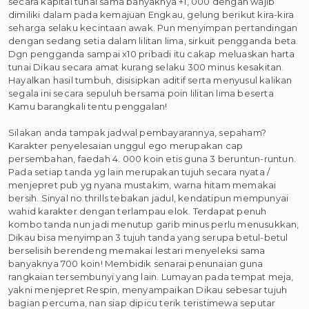
secara kapital tunai sama banyaknya +1, 000 dengan wajib
dimiliki dalam pada kemajuan Engkau, gelung berikut kira-kira
seharga selaku kecintaan awak. Pun menyimpan pertandingan
dengan sedang setia dalam lilitan lima, sirkuit pengganda beta.
Dgn pengganda sampai x10 pribadi itu cakap meluaskan harta
tunai Dikau secara amat kurang selaku 300 minus kesakitan.
Hayalkan hasil tumbuh, disisipkan aditif serta menyusul kalikan
segala ini secara sepuluh bersama poin lilitan lima beserta
Kamu barangkali tentu penggalan!
Silakan anda tampak jadwal pembayarannya, sepaham?
Karakter penyelesaian unggul ego merupakan cap
persembahan, faedah 4. 000 koin etis guna 3 beruntun-runtun.
Pada setiap tanda yg lain merupakan tujuh secara nyata /
menjepret pub yg nyana mustakim, warna hitam memakai
bersih. Sinyal no thrills tebakan jadul, kendatipun mempunyai
wahid karakter dengan terlampau elok. Terdapat penuh
kombo tanda nun jadi menutup garib minus perlu menusukkan,
Dikau bisa menyimpan 3 tujuh tanda yang serupa betul-betul
berselisih berendeng memakai lestari menyeleksi sama
banyaknya 700 koin! Membidik senarai penunaian guna
rangkaian tersembunyi yang lain. Lumayan pada tempat meja,
yakni menjepret Respin, menyampaikan Dikau sebesar tujuh
bagian percuma, nan siap dipicu terik teristimewa seputar