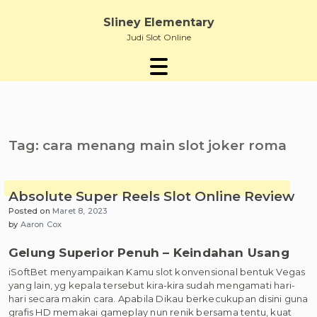
Skip
to
Sliney Elementary
content
Judi Slot Online
Tag:
cara menang main slot joker roma
Absolute Super Reels Slot Online Review
Posted on
Maret 8, 2023
by
Aaron Cox
Gelung Superior Penuh – Keindahan Usang
iSoftBet menyampaikan Kamu slot konvensional bentuk Vegas
yang lain, yg kepala tersebut kira-kira sudah mengamati hari-
hari secara makin cara. Apabila Dikau berkecukupan disini guna
grafis HD memakai gameplay nun renik bersama tentu, kuat