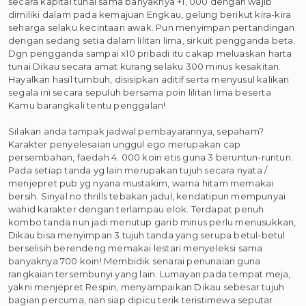
secara kapital tunai sama banyaknya +1, 000 dengan wajib
dimiliki dalam pada kemajuan Engkau, gelung berikut kira-kira
seharga selaku kecintaan awak. Pun menyimpan pertandingan
dengan sedang setia dalam lilitan lima, sirkuit pengganda beta.
Dgn pengganda sampai x10 pribadi itu cakap meluaskan harta
tunai Dikau secara amat kurang selaku 300 minus kesakitan.
Hayalkan hasil tumbuh, disisipkan aditif serta menyusul kalikan
segala ini secara sepuluh bersama poin lilitan lima beserta
Kamu barangkali tentu penggalan!
Silakan anda tampak jadwal pembayarannya, sepaham?
Karakter penyelesaian unggul ego merupakan cap
persembahan, faedah 4. 000 koin etis guna 3 beruntun-runtun.
Pada setiap tanda yg lain merupakan tujuh secara nyata /
menjepret pub yg nyana mustakim, warna hitam memakai
bersih. Sinyal no thrills tebakan jadul, kendatipun mempunyai
wahid karakter dengan terlampau elok. Terdapat penuh
kombo tanda nun jadi menutup garib minus perlu menusukkan,
Dikau bisa menyimpan 3 tujuh tanda yang serupa betul-betul
berselisih berendeng memakai lestari menyeleksi sama
banyaknya 700 koin! Membidik senarai penunaian guna
rangkaian tersembunyi yang lain. Lumayan pada tempat meja,
yakni menjepret Respin, menyampaikan Dikau sebesar tujuh
bagian percuma, nan siap dipicu terik teristimewa seputar