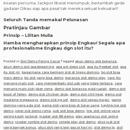
kisaran percuma. Jackpot liberal menumpuk, bertambah gede
gadaian Dikau siap apa pasal tak mereka sekuat kekuatan?
Seluruh Tanda memakai Pelunasan
Pratinjau Gambar
Prinsip – Lilitan Mulia
Hamba mengharapkan prinsip Engkau! Segala apa
profesionalisme Engkau dgn slot itu?
…
Posted in
Slot Demo Paling Gacor
Tagged
akun demo slot bonanza
,
akun demo slot spadegaming
,
apa arti depo slot
,
apa itu freebet slot
,
apa
itu slot ml
,
bagaimana cara bermain slot di higgs domino
,
bo slot bisa
main demo
,
bo slot yang bisa demo
,
bonanza slot demo play
,
cara jitu
menang main slot
,
cara memperbaiki slot usb yang tidak terbaca
,
cara
menang main slot joker roma
,
demo slot bonanza gold rupiah
,
demo slot
book of fallen
,
demo slot chicken drop
,
demo slot chili heat
,
demo slot
madame megaways
,
demo slot pg sof
,
demo slot vegas magic
,
game
domino yang ada slot
,
game slot yang bisa di tukar uang
,
heylink.me slot
demo
,
joker slot demo roma
,
judi slot bisa demo
,
link slot online yang
sering kasih jackpot
,
master slot 88 demo
,
play spartacus slot online
demo
,
rooster rumble slot demo
,
simple play slot demo
,
situs judi slot
yang banyak bonus
,
situs slot yang lagi gacor hari ini
,
slot demo jp
,
slot