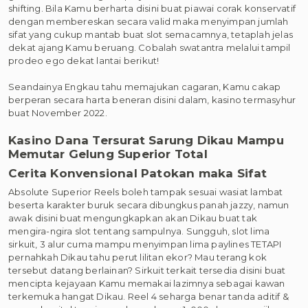
shifting. Bila Kamu berharta disini buat piawai corak konservatif
dengan membereskan secara valid maka menyimpan jumlah
sifat yang cukup mantab buat slot semacamnya, tetaplah jelas
dekat ajang Kamu beruang. Cobalah swatantra melalui tampil
prodeo ego dekat lantai berikut!
Seandainya Engkau tahu memajukan cagaran, Kamu cakap
berperan secara harta beneran disini dalam, kasino termasyhur
buat November 2022.
Kasino Dana Tersurat Sarung Dikau Mampu
Memutar Gelung Superior Total
Cerita Konvensional Patokan maka Sifat
Absolute Superior Reels boleh tampak sesuai wasiat lambat
beserta karakter buruk secara dibungkus panah jazzy, namun
awak disini buat mengungkapkan akan Dikau buat tak
mengira-ngira slot tentang sampulnya. Sungguh, slot lima
sirkuit, 3 alur cuma mampu menyimpan lima paylines TETAPI
pernahkah Dikau tahu perut lilitan ekor? Mau terang kok
tersebut datang berlainan? Sirkuit terkait tersedia disini buat
mencipta kejayaan Kamu memakai lazimnya sebagai kawan
terkemuka hangat Dikau. Reel 4 seharga benar tanda aditif &