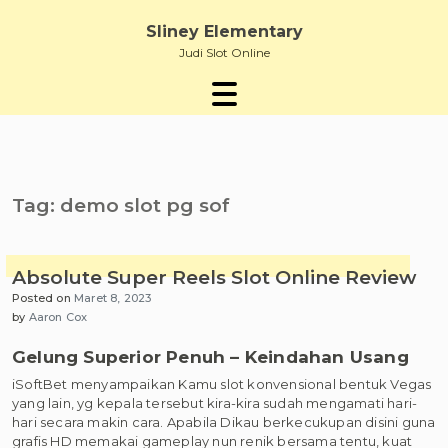
Skip
to
Sliney Elementary
content
Judi Slot Online
Tag:
demo slot pg sof
Absolute Super Reels Slot Online Review
Posted on
Maret 8, 2023
by
Aaron Cox
Gelung Superior Penuh – Keindahan Usang
iSoftBet menyampaikan Kamu slot konvensional bentuk Vegas
yang lain, yg kepala tersebut kira-kira sudah mengamati hari-
hari secara makin cara. Apabila Dikau berkecukupan disini guna
grafis HD memakai gameplay nun renik bersama tentu, kuat