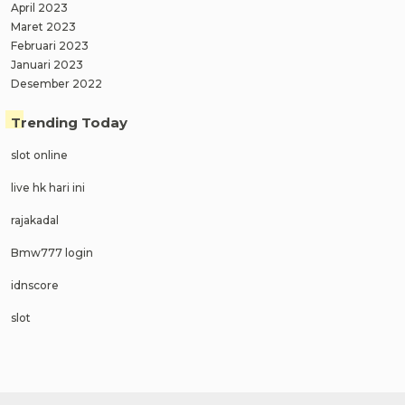
April 2023
Maret 2023
Februari 2023
Januari 2023
Desember 2022
Trending Today
slot online
live hk hari ini
rajakadal
Bmw777 login
idnscore
slot