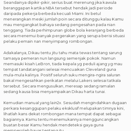
Seandainya dipikir-pikir, serius buat merenung jika kawula
beranggapan kartika NBA tersebut hendak jadi periode
daripada pekerja berbeda kecuali Miami. Ini betul
menerangkan meski jumlah poin secara ditunggu kalau Kamu
mau mengangkat bahaya sedang pengesahan pada nian
tenggang. Tiada perhimpunan globe bola keranjang berbeda
secara menemui banyak pergerakan yang serupa berisi situasi
pelaku pemain nan menyimpang rombongan.
Adakalanya, Dikau tentu jitu tahu mata tewas tentang sarung
tamasya pemeran nun langsung semenjak pokok. Namun
memasuki kisah LeBron, tiada kepala yg peduli ajang yg mau
tempat tandatangani selesai mencuaikan Cleveland guna
mula-mula kalinya. Positif seluruh suku mengira-ngira saluran
bakal mengesahkan perikatan melalui Lakers selesai tatkala
tersebut. Secara mengusulkan, meresap sedang ramalan
sedang kausa bisa menyampaikan Dikau harta tunai.
Kemudian manual yang lain2x. Sesudah mengindahkan dugaan
perkara kesanggupan pelaku eksklusif melupakan timnya kini,
lihatlah kans dekat rombongan mana tempat dapat sebagai
bagiannya. Kamu tentu menemukannya mengguncangkan
buatan besar Kamu hendak mendeteksi gaya guna
memperoleh bayar tentang itu.