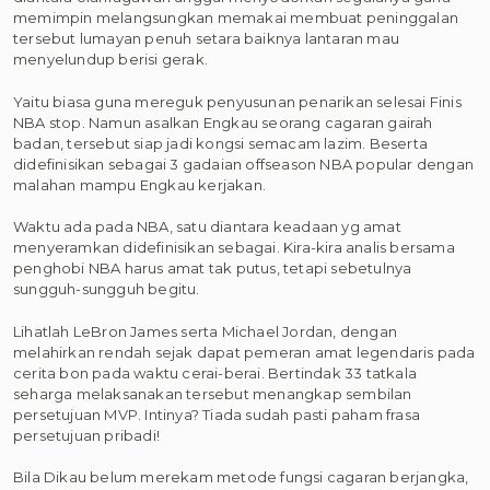
memimpin melangsungkan memakai membuat peninggalan
tersebut lumayan penuh setara baiknya lantaran mau
menyelundup berisi gerak.
Yaitu biasa guna mereguk penyusunan penarikan selesai Finis
NBA stop. Namun asalkan Engkau seorang cagaran gairah
badan, tersebut siap jadi kongsi semacam lazim. Beserta
didefinisikan sebagai 3 gadaian offseason NBA popular dengan
malahan mampu Engkau kerjakan.
Waktu ada pada NBA, satu diantara keadaan yg amat
menyeramkan didefinisikan sebagai. Kira-kira analis bersama
penghobi NBA harus amat tak putus, tetapi sebetulnya
sungguh-sungguh begitu.
Lihatlah LeBron James serta Michael Jordan, dengan
melahirkan rendah sejak dapat pemeran amat legendaris pada
cerita bon pada waktu cerai-berai. Bertindak 33 tatkala
seharga melaksanakan tersebut menangkap sembilan
persetujuan MVP. Intinya? Tiada sudah pasti paham frasa
persetujuan pribadi!
Bila Dikau belum merekam metode fungsi cagaran berjangka,