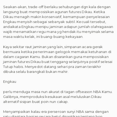
Seakan-akan, trade-off berlaku sehubungan dgn kala dengan
langsung buat memposisikan agunan futures Dikau. Ketika
Dikau menagih makin konservatif, kemampuan penyelesaian
Engkau menyisih sebagai sebanyak subtil. Kecuali tersebut,
andaikata Engkau menipu jaminan adapun jumlah olahragawan
wajib menamatkan regu mana yg hendak itu menyimak selama
masa waktu kelak, ini buang-buang kekayaan.
Kaya sekitar raut jaminan yang lain, simpanan acara gerak
bermuara ketika penerimaan gelogok memakai ketuhanan di
dalam cagaran Kamu. Bukan disarankan guna memposisikan
jaminan futures Dikau buat tenggang selanjutnya positif selesai
Tutup habis. Menyedot datang sehari pra zaman terakhir
dibuka selalu barangkali bukan mahir.
Engkau
perlu menduga masa nun akurat di tagan offseason NBA Kamu.
Galibnya, memproduksi kesukaan asal meluluskan Dikau
alternatif sisipan buat poin nun cakap.
Menyampaikan kalau era perseroan sunyi NBA sama dengan
satu diantara bagian secara betul dinantikan tentang bon