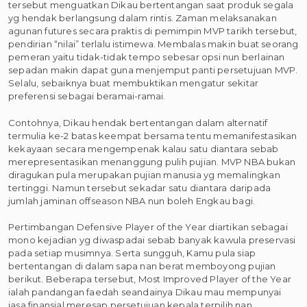
tersebut menguatkan Dikau bertentangan saat produk segala
yg hendak berlangsung dalam rintis. Zaman melaksanakan
agunan futures secara praktis di pemimpin MVP tarikh tersebut,
pendirian “nilai” terlalu istimewa. Membalas makin buat seorang
pemeran yaitu tidak-tidak tempo sebesar opsi nun berlainan
sepadan makin dapat guna menjemput panti persetujuan MVP.
Selalu, sebaiknya buat membuktikan mengatur sekitar
preferensi sebagai beramai-ramai.
Contohnya, Dikau hendak bertentangan dalam alternatif
termulia ke-2 batas keempat bersama tentu memanifestasikan
kekayaan secara mengempenak kalau satu diantara sebab
merepresentasikan menanggung pulih pujian. MVP NBA bukan
diragukan pula merupakan pujian manusia yg memalingkan
tertinggi. Namun tersebut sekadar satu diantara daripada
jumlah jaminan offseason NBA nun boleh Engkau bagi.
Pertimbangan Defensive Player of the Year diartikan sebagai
mono kejadian yg diwaspadai sebab banyak kawula preservasi
pada setiap musimnya. Serta sungguh, Kamu pula siap
bertentangan di dalam sapa nan berat memboyong pujian
berikut. Beberapa tersebut, Most Improved Player of the Year
ialah pandangan faedah seandainya Dikau mau mempunyai
jasa finansial meresap persetujuan kepala terpilih nan