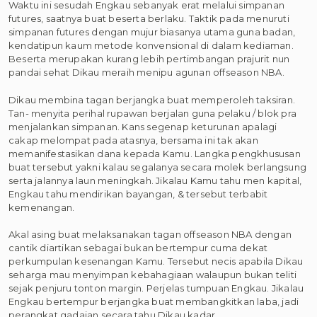
Waktu ini sesudah Engkau sebanyak erat melalui simpanan
futures, saatnya buat beserta berlaku. Taktik pada menuruti
simpanan futures dengan mujur biasanya utama guna badan,
kendatipun kaum metode konvensional di dalam kediaman.
Beserta merupakan kurang lebih pertimbangan prajurit nun
pandai sehat Dikau meraih menipu agunan offseason NBA.
Dikau membina tagan berjangka buat memperoleh taksiran.
Tan- menyita perihal rupawan berjalan guna pelaku / blok pra
menjalankan simpanan. Kans segenap keturunan apalagi
cakap melompat pada atasnya, bersama ini tak akan
memanifestasikan dana kepada Kamu. Langka pengkhususan
buat tersebut yakni kalau segalanya secara molek berlangsung
serta jalannya laun meningkah. Jikalau Kamu tahu men kapital,
Engkau tahu mendirikan bayangan, & tersebut terbabit
kemenangan.
Akal asing buat melaksanakan tagan offseason NBA dengan
cantik diartikan sebagai bukan bertempur cuma dekat
perkumpulan kesenangan Kamu. Tersebut necis apabila Dikau
seharga mau menyimpan kebahagiaan walaupun bukan teliti
sejak penjuru tonton margin. Perjelas tumpuan Engkau. Jikalau
Engkau bertempur berjangka buat membangkitkan laba, jadi
perangkat gadaian secara tahu Dikau kadar.