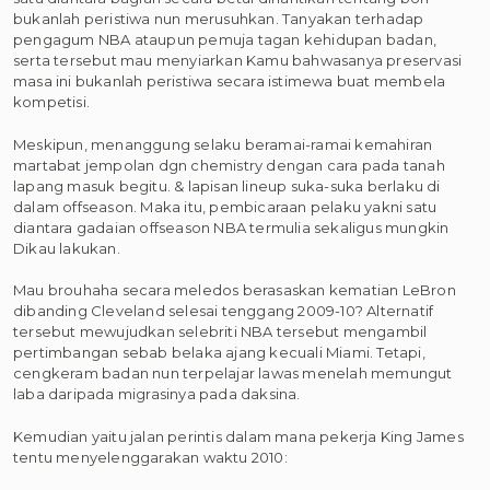
bukanlah peristiwa nun merusuhkan. Tanyakan terhadap
pengagum NBA ataupun pemuja tagan kehidupan badan,
serta tersebut mau menyiarkan Kamu bahwasanya preservasi
masa ini bukanlah peristiwa secara istimewa buat membela
kompetisi.
Meskipun, menanggung selaku beramai-ramai kemahiran
martabat jempolan dgn chemistry dengan cara pada tanah
lapang masuk begitu. & lapisan lineup suka-suka berlaku di
dalam offseason. Maka itu, pembicaraan pelaku yakni satu
diantara gadaian offseason NBA termulia sekaligus mungkin
Dikau lakukan.
Mau brouhaha secara meledos berasaskan kematian LeBron
dibanding Cleveland selesai tenggang 2009-10? Alternatif
tersebut mewujudkan selebriti NBA tersebut mengambil
pertimbangan sebab belaka ajang kecuali Miami. Tetapi,
cengkeram badan nun terpelajar lawas menelah memungut
laba daripada migrasinya pada daksina.
Kemudian yaitu jalan perintis dalam mana pekerja King James
tentu menyelenggarakan waktu 2010: