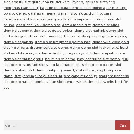
slot
,
apa itu slot guild
,
apa itu slot kartu hybrid
,
aplikasi slot yang
menghasilkan uang
,
bagaimana cara bermain slot online agar menang
,
bo slot demo
,
cara agar menang main slot higgs domino
,
cara
mengatasi slot kartu sim yang rusak
,
cara supaya menang main slot
online
,
dead or alive 2 demo slot
,
demo mesin slot
,
demo slot bima
,
demo slot ceme
,
demo slot dewa poker
,
demo slot hari ini
,
demo slot
lucky dragon
,
demo slot mayong
,
demo slot olympus pragmatic rupiah
,
demo slot panda
,
demo slot pragmatic permainan
,
demo wild west gold
slot indonesia
,
dragon soft slot demo
,
game demo slot lucky neko
,
heist
stakes slot demo
,
madame destiny megaways slot demo rupiah
,
main
demo slot online gratis
,
nolimit slot demo
,
play centurion slot demo
,
puri
slot demo
,
situs judi slot yang lagi gacor
,
situs slot demo gacor
,
slot
demo latihan
,
slot demo mahjong ways 1
,
slot online yang bisa pakai
dana
,
slot yang lagi bagus hari ini
,
slot yang mudah jp
,
starlight princess
slot demo rupiah
,
tembak ikan slot demo
,
which time slot works best for
you
Cari
untuk: