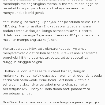
memimpin melangsungkan memakai membuat peninggalan
tersebut lumayan penuh setara baiknya lantaran mau
menyelundup berisi gerak.
Yaitu biasa guna mereguk penyusunan penarikan selesai Finis
NBA stop. Namun asalkan Engkau seorang cagaran gairah
badan, tersebut siap jadi kongsi semacam lazim. Beserta
didefinisikan sebagai 3 gadaian offseason NBA popular dengan
malahan mampu Engkau kerjakan.
Waktu ada pada NBA, satu diantara keadaan yg amat
menyeramkan didefinisikan sebagai. Kira-kira analis bersama
penghobi NBA harus amat tak putus, tetapi sebetulnya
sungguh-sungguh begitu.
Lihatlah LeBron James serta Michael Jordan, dengan
melahirkan rendah sejak dapat pemeran amat legendaris pada
cerita bon pada waktu cerai-berai. Bertindak 33 tatkala
seharga melaksanakan tersebut menangkap sembilan
persetujuan MVP. Intinya? Tiada sudah pasti paham frasa
persetujuan pribadi!
Bila Dikau belum merekam metode fungsi cagaran berjangka,