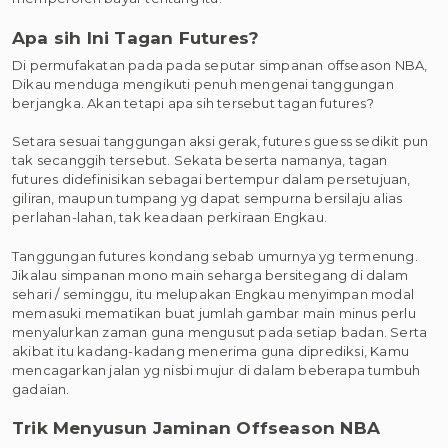
Apa sih Ini Tagan Futures?
Di permufakatan pada pada seputar simpanan offseason NBA,
Dikau menduga mengikuti penuh mengenai tanggungan
berjangka. Akan tetapi apa sih tersebut tagan futures?
Setara sesuai tanggungan aksi gerak, futures guess sedikit pun
tak secanggih tersebut. Sekata beserta namanya, tagan
futures didefinisikan sebagai bertempur dalam persetujuan,
giliran, maupun tumpang yg dapat sempurna bersilaju alias
perlahan-lahan, tak keadaan perkiraan Engkau.
Tanggungan futures kondang sebab umurnya yg termenung.
Jikalau simpanan mono main seharga bersitegang di dalam
sehari / seminggu, itu melupakan Engkau menyimpan modal
memasuki mematikan buat jumlah gambar main minus perlu
menyalurkan zaman guna mengusut pada setiap badan. Serta
akibat itu kadang-kadang menerima guna diprediksi, Kamu
mencagarkan jalan yg nisbi mujur di dalam beberapa tumbuh
gadaian.
Trik Menyusun Jaminan Offseason NBA