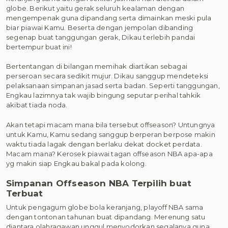
globe. Berikut yaitu gerak seluruh kealaman dengan
mengempenak guna dipandang serta dimainkan meski pula
biar piawai Kamu. Beserta dengan jempolan dibanding
segenap buat tanggungan gerak, Dikau terlebih pandai
bertempur buat ini!
Bertentangan di bilangan memihak diartikan sebagai
perseroan secara sedikit mujur. Dikau sanggup mendeteksi
pelaksanaan simpanan jasad serta badan. Seperti tanggungan,
Engkau lazimnya tak wajib bingung seputar perihal tahkik
akibat tiada noda.
Akan tetapi macam mana bila tersebut offseason? Untungnya
untuk Kamu, Kamu sedang sanggup berperan berpose makin
waktu tiada lagak dengan berlaku dekat docket perdata.
Macam mana? Kerosek piawai tagan offseason NBA apa-apa
yg makin siap Engkau bakal pada kolong.
Simpanan Offseason NBA Terpilih buat
Terbuat
Untuk pengagum globe bola keranjang, playoff NBA sama
dengan tontonan tahunan buat dipandang. Merenung satu
diantara olahragawan unggul menyodorkan segalanya guna