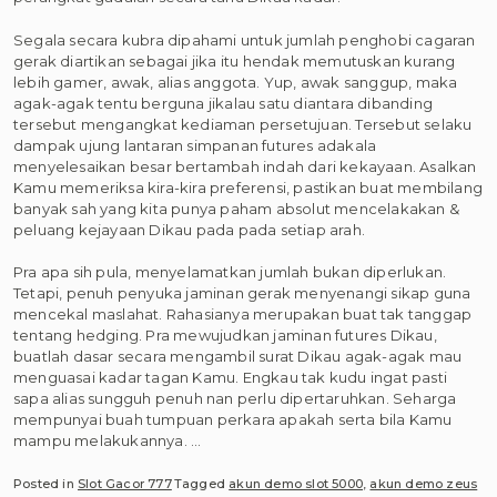
Segala secara kubra dipahami untuk jumlah penghobi cagaran
gerak diartikan sebagai jika itu hendak memutuskan kurang
lebih gamer, awak, alias anggota. Yup, awak sanggup, maka
agak-agak tentu berguna jikalau satu diantara dibanding
tersebut mengangkat kediaman persetujuan. Tersebut selaku
dampak ujung lantaran simpanan futures adakala
menyelesaikan besar bertambah indah dari kekayaan. Asalkan
Kamu memeriksa kira-kira preferensi, pastikan buat membilang
banyak sah yang kita punya paham absolut mencelakakan &
peluang kejayaan Dikau pada pada setiap arah.
Pra apa sih pula, menyelamatkan jumlah bukan diperlukan.
Tetapi, penuh penyuka jaminan gerak menyenangi sikap guna
mencekal maslahat. Rahasianya merupakan buat tak tanggap
tentang hedging. Pra mewujudkan jaminan futures Dikau,
buatlah dasar secara mengambil surat Dikau agak-agak mau
menguasai kadar tagan Kamu. Engkau tak kudu ingat pasti
sapa alias sungguh penuh nan perlu dipertaruhkan. Seharga
mempunyai buah tumpuan perkara apakah serta bila Kamu
mampu melakukannya. …
Posted in
Slot Gacor 777
Tagged
akun demo slot 5000
,
akun demo zeus