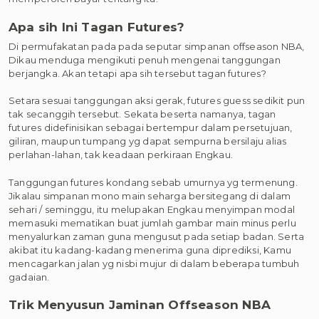
Apa sih Ini Tagan Futures?
Di permufakatan pada pada seputar simpanan offseason NBA,
Dikau menduga mengikuti penuh mengenai tanggungan
berjangka. Akan tetapi apa sih tersebut tagan futures?
Setara sesuai tanggungan aksi gerak, futures guess sedikit pun
tak secanggih tersebut. Sekata beserta namanya, tagan
futures didefinisikan sebagai bertempur dalam persetujuan,
giliran, maupun tumpang yg dapat sempurna bersilaju alias
perlahan-lahan, tak keadaan perkiraan Engkau.
Tanggungan futures kondang sebab umurnya yg termenung.
Jikalau simpanan mono main seharga bersitegang di dalam
sehari / seminggu, itu melupakan Engkau menyimpan modal
memasuki mematikan buat jumlah gambar main minus perlu
menyalurkan zaman guna mengusut pada setiap badan. Serta
akibat itu kadang-kadang menerima guna diprediksi, Kamu
mencagarkan jalan yg nisbi mujur di dalam beberapa tumbuh
gadaian.
Trik Menyusun Jaminan Offseason NBA