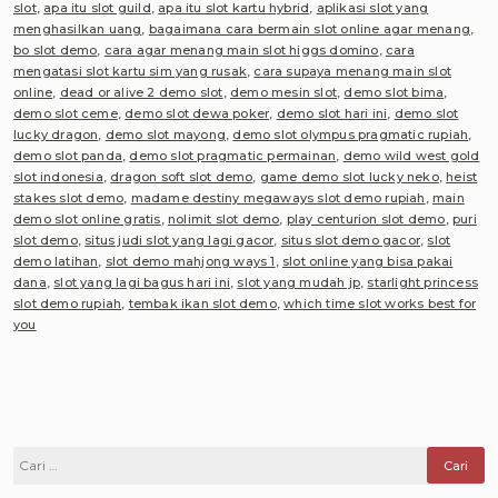
slot
,
apa itu slot guild
,
apa itu slot kartu hybrid
,
aplikasi slot yang
menghasilkan uang
,
bagaimana cara bermain slot online agar menang
,
bo slot demo
,
cara agar menang main slot higgs domino
,
cara
mengatasi slot kartu sim yang rusak
,
cara supaya menang main slot
online
,
dead or alive 2 demo slot
,
demo mesin slot
,
demo slot bima
,
demo slot ceme
,
demo slot dewa poker
,
demo slot hari ini
,
demo slot
lucky dragon
,
demo slot mayong
,
demo slot olympus pragmatic rupiah
,
demo slot panda
,
demo slot pragmatic permainan
,
demo wild west gold
slot indonesia
,
dragon soft slot demo
,
game demo slot lucky neko
,
heist
stakes slot demo
,
madame destiny megaways slot demo rupiah
,
main
demo slot online gratis
,
nolimit slot demo
,
play centurion slot demo
,
puri
slot demo
,
situs judi slot yang lagi gacor
,
situs slot demo gacor
,
slot
demo latihan
,
slot demo mahjong ways 1
,
slot online yang bisa pakai
dana
,
slot yang lagi bagus hari ini
,
slot yang mudah jp
,
starlight princess
slot demo rupiah
,
tembak ikan slot demo
,
which time slot works best for
you
Cari
untuk: