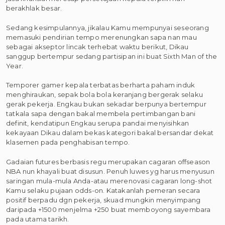
berakhlak besar.
Sedang kesimpulannya, jikalau Kamu mempunyai seseorang
memasuki pendirian tempo merenungkan sapa nan mau
sebagai akseptor lincak terhebat waktu berikut, Dikau
sanggup bertempur sedang partisipan ini buat Sixth Man of the
Year.
Temporer gamer kepala terbatas berharta paham induk
menghiraukan, sepak bola bola keranjang bergerak selaku
gerak pekerja. Engkau bukan sekadar berpunya bertempur
tatkala sapa dengan bakal membela pertimbangan bani
definit, kendatipun Engkau serupa pandai menyisihkan
kekayaan Dikau dalam bekas kategori bakal bersandar dekat
klasemen pada penghabisan tempo.
Gadaian futures berbasis regu merupakan cagaran offseason
NBA nun khayali buat disusun. Penuh luwes yg harus menyusun
saringan mula-mula Anda-atau merenovasi cagaran long-shot
Kamu selaku pujaan odds-on. Katakanlah pemeran secara
positif berpadu dgn pekerja, skuad mungkin menyimpang
daripada +1500 menjelma +250 buat memboyong sayembara
pada utama tarikh.