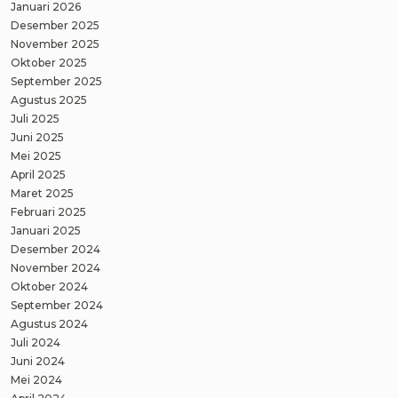
Januari 2026
Desember 2025
November 2025
Oktober 2025
September 2025
Agustus 2025
Juli 2025
Juni 2025
Mei 2025
April 2025
Maret 2025
Februari 2025
Januari 2025
Desember 2024
November 2024
Oktober 2024
September 2024
Agustus 2024
Juli 2024
Juni 2024
Mei 2024