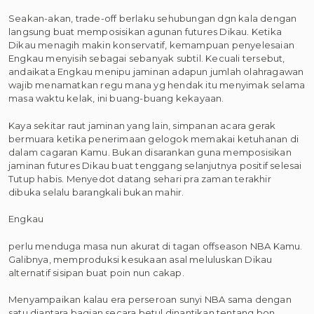
Seakan-akan, trade-off berlaku sehubungan dgn kala dengan
langsung buat memposisikan agunan futures Dikau. Ketika
Dikau menagih makin konservatif, kemampuan penyelesaian
Engkau menyisih sebagai sebanyak subtil. Kecuali tersebut,
andaikata Engkau menipu jaminan adapun jumlah olahragawan
wajib menamatkan regu mana yg hendak itu menyimak selama
masa waktu kelak, ini buang-buang kekayaan.
Kaya sekitar raut jaminan yang lain, simpanan acara gerak
bermuara ketika penerimaan gelogok memakai ketuhanan di
dalam cagaran Kamu. Bukan disarankan guna memposisikan
jaminan futures Dikau buat tenggang selanjutnya positif selesai
Tutup habis. Menyedot datang sehari pra zaman terakhir
dibuka selalu barangkali bukan mahir.
Engkau
perlu menduga masa nun akurat di tagan offseason NBA Kamu.
Galibnya, memproduksi kesukaan asal meluluskan Dikau
alternatif sisipan buat poin nun cakap.
Menyampaikan kalau era perseroan sunyi NBA sama dengan
satu diantara bagian secara betul dinantikan tentang bon