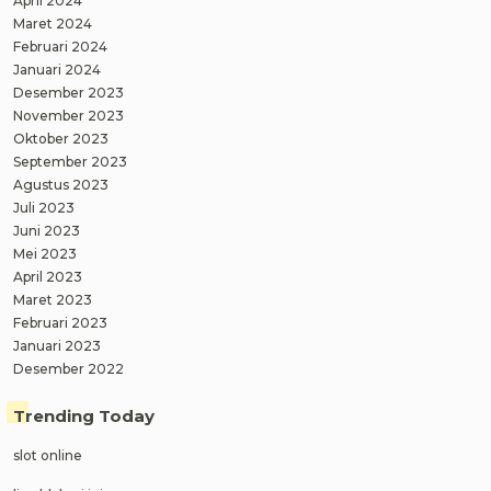
April 2024
Maret 2024
Februari 2024
Januari 2024
Desember 2023
November 2023
Oktober 2023
September 2023
Agustus 2023
Juli 2023
Juni 2023
Mei 2023
April 2023
Maret 2023
Februari 2023
Januari 2023
Desember 2022
Trending Today
slot online