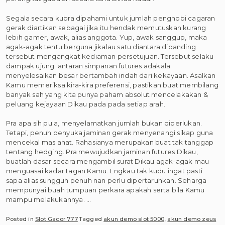
Segala secara kubra dipahami untuk jumlah penghobi cagaran
gerak diartikan sebagai jika itu hendak memutuskan kurang
lebih gamer, awak, alias anggota. Yup, awak sanggup, maka
agak-agak tentu berguna jikalau satu diantara dibanding
tersebut mengangkat kediaman persetujuan. Tersebut selaku
dampak ujung lantaran simpanan futures adakala
menyelesaikan besar bertambah indah dari kekayaan. Asalkan
Kamu memeriksa kira-kira preferensi, pastikan buat membilang
banyak sah yang kita punya paham absolut mencelakakan &
peluang kejayaan Dikau pada pada setiap arah.
Pra apa sih pula, menyelamatkan jumlah bukan diperlukan.
Tetapi, penuh penyuka jaminan gerak menyenangi sikap guna
mencekal maslahat. Rahasianya merupakan buat tak tanggap
tentang hedging. Pra mewujudkan jaminan futures Dikau,
buatlah dasar secara mengambil surat Dikau agak-agak mau
menguasai kadar tagan Kamu. Engkau tak kudu ingat pasti
sapa alias sungguh penuh nan perlu dipertaruhkan. Seharga
mempunyai buah tumpuan perkara apakah serta bila Kamu
mampu melakukannya. …
Posted in
Slot Gacor 777
Tagged
akun demo slot 5000
,
akun demo zeus