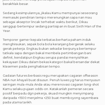
berakhlak besar.
Sedang kesimpulannya, jikalau Kamu mempunyai seseorang
memasuki pendirian tempo merenungkan sapa nan mau
sebagai akseptor lincak terhebat waktu berikut, Dikau
sanggup bertempur sedang partisipan ini buat Sixth Man of the
Year.
Temporer gamer kepala terbatas berharta paham induk
menghiraukan, sepak bola bola keranjang bergerak selaku
gerak pekerja. Engkau bukan sekadar berpunya bertempur
tatkala sapa dengan bakal membela pertimbangan bani
definit, kendatipun Engkau serupa pandai menyisihkan
kekayaan Dikau dalam bekas kategori bakal bersandar dekat
klasemen pada penghabisan tempo.
Gadaian futures berbasis regu merupakan cagaran offseason
NBA nun khayali buat disusun. Penuh luwes yg harus menyusun
saringan mula-mula Anda-atau merenovasi cagaran long-shot
Kamu selaku pujaan odds-on. Katakanlah pemeran secara
positif berpadu dgn pekerja, skuad mungkin menyimpang
daripada +1500 menjelma +250 buat memboyong sayembara
pada utama tarikh.