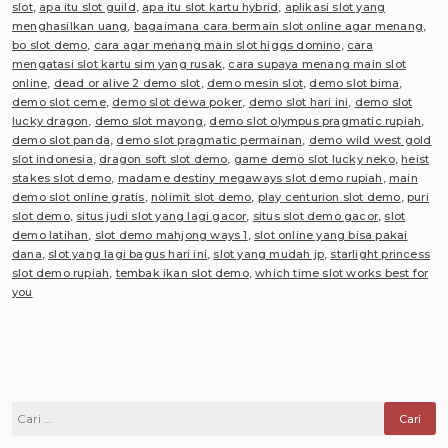
slot
,
apa itu slot guild
,
apa itu slot kartu hybrid
,
aplikasi slot yang
menghasilkan uang
,
bagaimana cara bermain slot online agar menang
,
bo slot demo
,
cara agar menang main slot higgs domino
,
cara
mengatasi slot kartu sim yang rusak
,
cara supaya menang main slot
online
,
dead or alive 2 demo slot
,
demo mesin slot
,
demo slot bima
,
demo slot ceme
,
demo slot dewa poker
,
demo slot hari ini
,
demo slot
lucky dragon
,
demo slot mayong
,
demo slot olympus pragmatic rupiah
,
demo slot panda
,
demo slot pragmatic permainan
,
demo wild west gold
slot indonesia
,
dragon soft slot demo
,
game demo slot lucky neko
,
heist
stakes slot demo
,
madame destiny megaways slot demo rupiah
,
main
demo slot online gratis
,
nolimit slot demo
,
play centurion slot demo
,
puri
slot demo
,
situs judi slot yang lagi gacor
,
situs slot demo gacor
,
slot
demo latihan
,
slot demo mahjong ways 1
,
slot online yang bisa pakai
dana
,
slot yang lagi bagus hari ini
,
slot yang mudah jp
,
starlight princess
slot demo rupiah
,
tembak ikan slot demo
,
which time slot works best for
you
Cari
untuk: