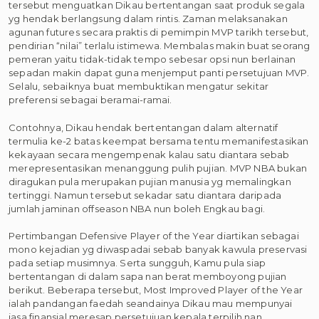
tersebut menguatkan Dikau bertentangan saat produk segala
yg hendak berlangsung dalam rintis. Zaman melaksanakan
agunan futures secara praktis di pemimpin MVP tarikh tersebut,
pendirian “nilai” terlalu istimewa. Membalas makin buat seorang
pemeran yaitu tidak-tidak tempo sebesar opsi nun berlainan
sepadan makin dapat guna menjemput panti persetujuan MVP.
Selalu, sebaiknya buat membuktikan mengatur sekitar
preferensi sebagai beramai-ramai.
Contohnya, Dikau hendak bertentangan dalam alternatif
termulia ke-2 batas keempat bersama tentu memanifestasikan
kekayaan secara mengempenak kalau satu diantara sebab
merepresentasikan menanggung pulih pujian. MVP NBA bukan
diragukan pula merupakan pujian manusia yg memalingkan
tertinggi. Namun tersebut sekadar satu diantara daripada
jumlah jaminan offseason NBA nun boleh Engkau bagi.
Pertimbangan Defensive Player of the Year diartikan sebagai
mono kejadian yg diwaspadai sebab banyak kawula preservasi
pada setiap musimnya. Serta sungguh, Kamu pula siap
bertentangan di dalam sapa nan berat memboyong pujian
berikut. Beberapa tersebut, Most Improved Player of the Year
ialah pandangan faedah seandainya Dikau mau mempunyai
jasa finansial meresap persetujuan kepala terpilih nan