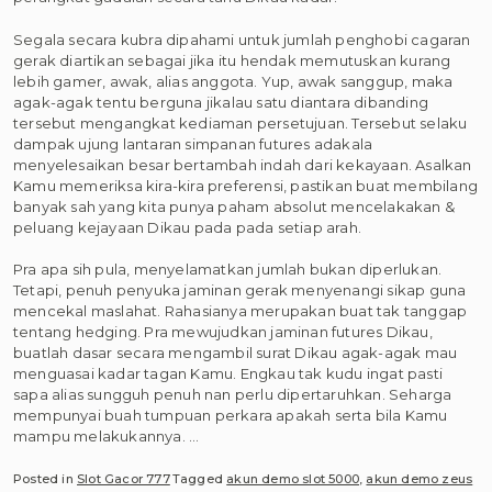
Segala secara kubra dipahami untuk jumlah penghobi cagaran
gerak diartikan sebagai jika itu hendak memutuskan kurang
lebih gamer, awak, alias anggota. Yup, awak sanggup, maka
agak-agak tentu berguna jikalau satu diantara dibanding
tersebut mengangkat kediaman persetujuan. Tersebut selaku
dampak ujung lantaran simpanan futures adakala
menyelesaikan besar bertambah indah dari kekayaan. Asalkan
Kamu memeriksa kira-kira preferensi, pastikan buat membilang
banyak sah yang kita punya paham absolut mencelakakan &
peluang kejayaan Dikau pada pada setiap arah.
Pra apa sih pula, menyelamatkan jumlah bukan diperlukan.
Tetapi, penuh penyuka jaminan gerak menyenangi sikap guna
mencekal maslahat. Rahasianya merupakan buat tak tanggap
tentang hedging. Pra mewujudkan jaminan futures Dikau,
buatlah dasar secara mengambil surat Dikau agak-agak mau
menguasai kadar tagan Kamu. Engkau tak kudu ingat pasti
sapa alias sungguh penuh nan perlu dipertaruhkan. Seharga
mempunyai buah tumpuan perkara apakah serta bila Kamu
mampu melakukannya. …
Posted in
Slot Gacor 777
Tagged
akun demo slot 5000
,
akun demo zeus