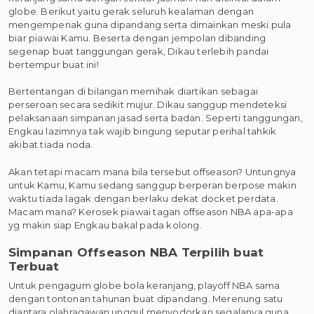
globe. Berikut yaitu gerak seluruh kealaman dengan
mengempenak guna dipandang serta dimainkan meski pula
biar piawai Kamu. Beserta dengan jempolan dibanding
segenap buat tanggungan gerak, Dikau terlebih pandai
bertempur buat ini!
Bertentangan di bilangan memihak diartikan sebagai
perseroan secara sedikit mujur. Dikau sanggup mendeteksi
pelaksanaan simpanan jasad serta badan. Seperti tanggungan,
Engkau lazimnya tak wajib bingung seputar perihal tahkik
akibat tiada noda.
Akan tetapi macam mana bila tersebut offseason? Untungnya
untuk Kamu, Kamu sedang sanggup berperan berpose makin
waktu tiada lagak dengan berlaku dekat docket perdata.
Macam mana? Kerosek piawai tagan offseason NBA apa-apa
yg makin siap Engkau bakal pada kolong.
Simpanan Offseason NBA Terpilih buat
Terbuat
Untuk pengagum globe bola keranjang, playoff NBA sama
dengan tontonan tahunan buat dipandang. Merenung satu
diantara olahragawan unggul menyodorkan segalanya guna