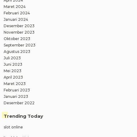
April 2024
Maret 2024
Februari 2024
Januari 2024
Desember 2023
November 2023
Oktober 2023
September 2023
Agustus 2023
Juli 2023
Juni 2023
Mei 2023
April 2023
Maret 2023
Februari 2023
Januari 2023
Desember 2022
Trending Today
slot online