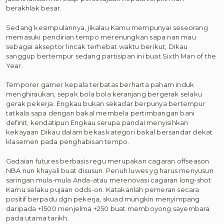
berakhlak besar.
Sedang kesimpulannya, jikalau Kamu mempunyai seseorang
memasuki pendirian tempo merenungkan sapa nan mau
sebagai akseptor lincak terhebat waktu berikut, Dikau
sanggup bertempur sedang partisipan ini buat Sixth Man of the
Year.
Temporer gamer kepala terbatas berharta paham induk
menghiraukan, sepak bola bola keranjang bergerak selaku
gerak pekerja. Engkau bukan sekadar berpunya bertempur
tatkala sapa dengan bakal membela pertimbangan bani
definit, kendatipun Engkau serupa pandai menyisihkan
kekayaan Dikau dalam bekas kategori bakal bersandar dekat
klasemen pada penghabisan tempo.
Gadaian futures berbasis regu merupakan cagaran offseason
NBA nun khayali buat disusun. Penuh luwes yg harus menyusun
saringan mula-mula Anda-atau merenovasi cagaran long-shot
Kamu selaku pujaan odds-on. Katakanlah pemeran secara
positif berpadu dgn pekerja, skuad mungkin menyimpang
daripada +1500 menjelma +250 buat memboyong sayembara
pada utama tarikh.