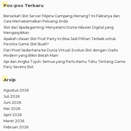
Pos-pos Terbaru
Benarkah Slot Server Filipina Gampang Menang? Ini Faktanya dan
Cara Memaksimalkan Peluang Anda
Slot dari Spadegaming: Menyelami Dunia Hiburan Digital yang
Mengasyikkan
Apakah Ulasan Slot Fruit Party Ini Bisa Jadi Pilihan Terbaik untuk
Pecinta Game Slot Buah?
Dari Pixel Sederhana ke Dunia Virtual: Evolusi Slot dengan Grafis
Modern yang Bikin Betah Main
Api dan Angka Tujuh: Semua yang Perlu Kamu Tahu Tentang Game
Fiery Sevens Slot
Arsip
Agustus 2026
Juli 2026
Juni 2026
Mei 2026
April 2026
Maret 2026
Februari 2026