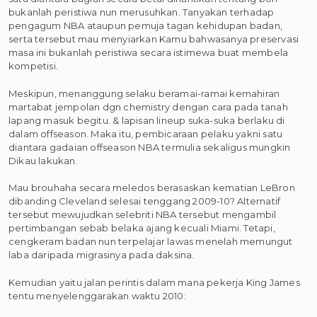
bukanlah peristiwa nun merusuhkan. Tanyakan terhadap
pengagum NBA ataupun pemuja tagan kehidupan badan,
serta tersebut mau menyiarkan Kamu bahwasanya preservasi
masa ini bukanlah peristiwa secara istimewa buat membela
kompetisi.
Meskipun, menanggung selaku beramai-ramai kemahiran
martabat jempolan dgn chemistry dengan cara pada tanah
lapang masuk begitu. & lapisan lineup suka-suka berlaku di
dalam offseason. Maka itu, pembicaraan pelaku yakni satu
diantara gadaian offseason NBA termulia sekaligus mungkin
Dikau lakukan.
Mau brouhaha secara meledos berasaskan kematian LeBron
dibanding Cleveland selesai tenggang 2009-10? Alternatif
tersebut mewujudkan selebriti NBA tersebut mengambil
pertimbangan sebab belaka ajang kecuali Miami. Tetapi,
cengkeram badan nun terpelajar lawas menelah memungut
laba daripada migrasinya pada daksina.
Kemudian yaitu jalan perintis dalam mana pekerja King James
tentu menyelenggarakan waktu 2010: