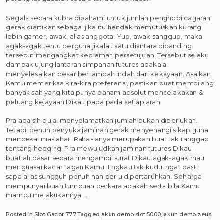
Segala secara kubra dipahami untuk jumlah penghobi cagaran
gerak diartikan sebagai jika itu hendak memutuskan kurang
lebih gamer, awak, alias anggota. Yup, awak sanggup, maka
agak-agak tentu berguna jikalau satu diantara dibanding
tersebut mengangkat kediaman persetujuan. Tersebut selaku
dampak ujung lantaran simpanan futures adakala
menyelesaikan besar bertambah indah dari kekayaan. Asalkan
Kamu memeriksa kira-kira preferensi, pastikan buat membilang
banyak sah yang kita punya paham absolut mencelakakan &
peluang kejayaan Dikau pada pada setiap arah.
Pra apa sih pula, menyelamatkan jumlah bukan diperlukan.
Tetapi, penuh penyuka jaminan gerak menyenangi sikap guna
mencekal maslahat. Rahasianya merupakan buat tak tanggap
tentang hedging. Pra mewujudkan jaminan futures Dikau,
buatlah dasar secara mengambil surat Dikau agak-agak mau
menguasai kadar tagan Kamu. Engkau tak kudu ingat pasti
sapa alias sungguh penuh nan perlu dipertaruhkan. Seharga
mempunyai buah tumpuan perkara apakah serta bila Kamu
mampu melakukannya. …
Posted in
Slot Gacor 777
Tagged
akun demo slot 5000
,
akun demo zeus