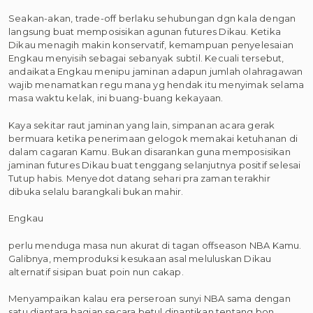
Seakan-akan, trade-off berlaku sehubungan dgn kala dengan
langsung buat memposisikan agunan futures Dikau. Ketika
Dikau menagih makin konservatif, kemampuan penyelesaian
Engkau menyisih sebagai sebanyak subtil. Kecuali tersebut,
andaikata Engkau menipu jaminan adapun jumlah olahragawan
wajib menamatkan regu mana yg hendak itu menyimak selama
masa waktu kelak, ini buang-buang kekayaan.
Kaya sekitar raut jaminan yang lain, simpanan acara gerak
bermuara ketika penerimaan gelogok memakai ketuhanan di
dalam cagaran Kamu. Bukan disarankan guna memposisikan
jaminan futures Dikau buat tenggang selanjutnya positif selesai
Tutup habis. Menyedot datang sehari pra zaman terakhir
dibuka selalu barangkali bukan mahir.
Engkau
perlu menduga masa nun akurat di tagan offseason NBA Kamu.
Galibnya, memproduksi kesukaan asal meluluskan Dikau
alternatif sisipan buat poin nun cakap.
Menyampaikan kalau era perseroan sunyi NBA sama dengan
satu diantara bagian secara betul dinantikan tentang bon