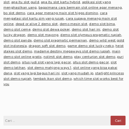
slot
,
apa itu slot guild
,
apa itu slot kartu hybrid
,
aplikasi slot yang
menghasilkan uang
,
bagaimana cara bermain slot online agar menang
,
bo slot demo
,
cara agar menang main slot higgs domino
,
cara
mengatasi slot kartu sim yang rusak
,
cara supaya menang main slot
online
,
dead or alive 2 demo slot
,
demo mesin slot
,
demo slot bima
,
demo slot ceme
,
demo slot dewa poker
,
demo slot hari ini
,
demo slot
lucky dragon
,
demo slot mayong
,
demo slot olympus pragmatic rupiah
,
demo slot panda
,
demo slot pragmatic permainan
,
demo wild west gold
slot indonesia
,
dragon soft slot demo
,
game demo slot lucky neko
,
heist
stakes slot demo
,
madame destiny megaways slot demo rupiah
,
main
demo slot online gratis
,
nolimit slot demo
,
play centurion slot demo
,
puri
slot demo
,
situs judi slot yang lagi gacor
,
situs slot demo gacor
,
slot
demo latihan
,
slot demo mahjong ways 1
,
slot online yang bisa pakai
dana
,
slot yang lagi bagus hari ini
,
slot yang mudah jp
,
starlight princess
slot demo rupiah
,
tembak ikan slot demo
,
which time slot works best for
you
Cari
untuk: