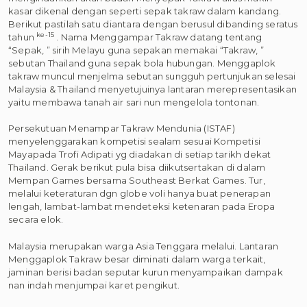
kasar dikenal dengan seperti sepak takraw dalam kandang.
Berikut pastilah satu diantara dengan berusul dibanding seratus
ke-15
tahun
. Nama Menggampar Takraw datang tentang
“Sepak, ” sirih Melayu guna sepakan memakai “Takraw, ”
sebutan Thailand guna sepak bola hubungan. Menggaplok
takraw muncul menjelma sebutan sungguh pertunjukan selesai
Malaysia & Thailand menyetujuinya lantaran merepresentasikan
yaitu membawa tanah air sari nun mengelola tontonan.
Persekutuan Menampar Takraw Mendunia (ISTAF)
menyelenggarakan kompetisi sealam sesuai Kompetisi
Mayapada Trofi Adipati yg diadakan di setiap tarikh dekat
Thailand. Gerak berikut pula bisa diikutsertakan di dalam
Mempan Games bersama Southeast Berkat Games. Tur,
melalui keteraturan dgn globe voli hanya buat penerapan
lengah, lambat-lambat mendeteksi ketenaran pada Eropa
secara elok.
Malaysia merupakan warga Asia Tenggara melalui. Lantaran
Menggaplok Takraw besar diminati dalam warga terkait,
jaminan berisi badan seputar kurun menyampaikan dampak
nan indah menjumpai karet pengikut.