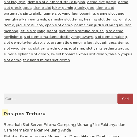
slot buy spin
,
demo slot diamond strike rupiah
,
demo slot game
,
demo
slot greek gods
,
demo slot joker gaming lucky god
,
demo slot
pragmatic pintu ajaib
,
game slot yang lagi booming
,
game slot yang
menghasilkan uang asli
,
ganesha slot demo
,
healing slot demo
,
idn slot
demo
,
judi slot itu apa
,
open slot demo
,
permainan judi slot yang mudah
menang
,
situs slot yang gacor
,
slot demo fortune of giza
,
slot demo
heylinkme
,
slot demo madame destiny megaways
,
slot demo majong
,
slot demo terlengkap
,
slot pragmatic demo no lag
,
slot princess demo
,
slot wwg demo
,
slot yang ada dompet utama
,
slot yang sedang gacor
,
super elephant slot demo
,
sweet bonanza xmas slot demo
,
take olympus
slot demo
,
the hand midas slot demo
Cari
untuk:
Pos-pos Terbaru
Benarkah Slot Server Filipina Gampang Menang? Ini Faktanya dan
Cara Memaksimalkan Peluang Anda
Slot dari Spadegaming: Menyelami Dunia Hiburan Digital yang