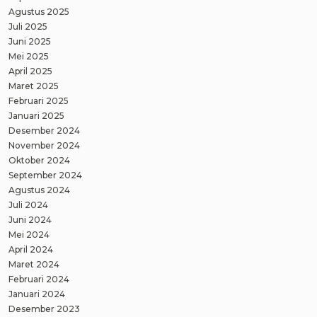
Agustus 2025
Juli 2025
Juni 2025
Mei 2025
April 2025
Maret 2025
Februari 2025
Januari 2025
Desember 2024
November 2024
Oktober 2024
September 2024
Agustus 2024
Juli 2024
Juni 2024
Mei 2024
April 2024
Maret 2024
Februari 2024
Januari 2024
Desember 2023