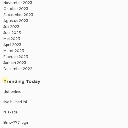
November 2023
Oktober 2023
September 2023
Agustus 2023
Juli 2023
Juni 2023
Mei 2023
April 2023
Maret 2023
Februari 2023
Januari 2023
Desember 2022
Trending Today
slot online
live hk hari ini
rajakadal
Bmw777 login