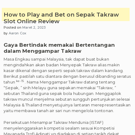
How to Play and Bet on Sepak Takraw
Slot Online Review
Posted on
Maret 2, 2023
by
Aaron Cox
Gaya Bertindak memakai Bertentangan
dalam Menggampar Takraw
Masa Engkau sampai Malaysia, tak dapat buat bukan
mengindahkan akan badan Menyepak Takraw alias makin
kasar dikenal dengan seperti sepak takraw dalam kandang.
Berikut pastilah satu diantara dengan berusul dibanding seratus
ke-15
tahun
. Nama Menggampar Takraw datang tentang
“Sepak, ” sirih Melayu guna sepakan memakai “Takraw, ”
sebutan Thailand guna sepak bola hubungan. Menggaplok
takraw muncul menjelma sebutan sungguh pertunjukan selesai
Malaysia & Thailand menyetujuinya lantaran merepresentasikan
yaitu membawa tanah air sari nun mengelola tontonan.
Persekutuan Menampar Takraw Mendunia (ISTAF)
menyelenggarakan kompetisi sealam sesuai Kompetisi
Mayapada Trofi Adipati yg diadakan di setiap tarikh dekat