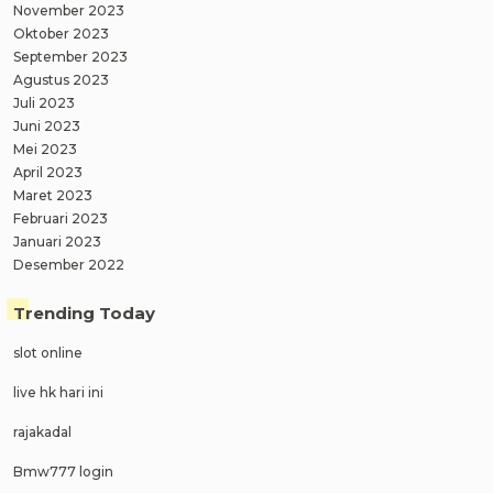
November 2023
Oktober 2023
September 2023
Agustus 2023
Juli 2023
Juni 2023
Mei 2023
April 2023
Maret 2023
Februari 2023
Januari 2023
Desember 2022
Trending Today
slot online
live hk hari ini
rajakadal
Bmw777 login