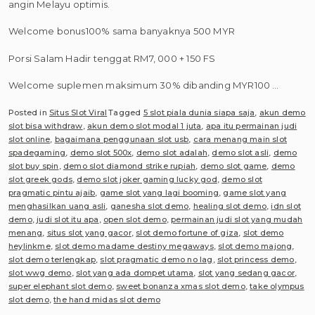
angin Melayu optimis.
Welcome bonus100% sama banyaknya 500 MYR
Porsi Salam Hadir tenggat RM7, 000 + 150 FS
Welcome suplemen maksimum 30% dibanding MYR100 …
Posted in
Situs Slot Viral
Tagged
5 slot piala dunia siapa saja
,
akun demo
slot bisa withdraw
,
akun demo slot modal 1 juta
,
apa itu permainan judi
slot online
,
bagaimana penggunaan slot usb
,
cara menang main slot
spadegaming
,
demo slot 500x
,
demo slot adalah
,
demo slot asli
,
demo
slot buy spin
,
demo slot diamond strike rupiah
,
demo slot game
,
demo
slot greek gods
,
demo slot joker gaming lucky god
,
demo slot
pragmatic pintu ajaib
,
game slot yang lagi booming
,
game slot yang
menghasilkan uang asli
,
ganesha slot demo
,
healing slot demo
,
idn slot
demo
,
judi slot itu apa
,
open slot demo
,
permainan judi slot yang mudah
menang
,
situs slot yang gacor
,
slot demo fortune of giza
,
slot demo
heylinkme
,
slot demo madame destiny megaways
,
slot demo majong
,
slot demo terlengkap
,
slot pragmatic demo no lag
,
slot princess demo
,
slot wwg demo
,
slot yang ada dompet utama
,
slot yang sedang gacor
,
super elephant slot demo
,
sweet bonanza xmas slot demo
,
take olympus
slot demo
,
the hand midas slot demo