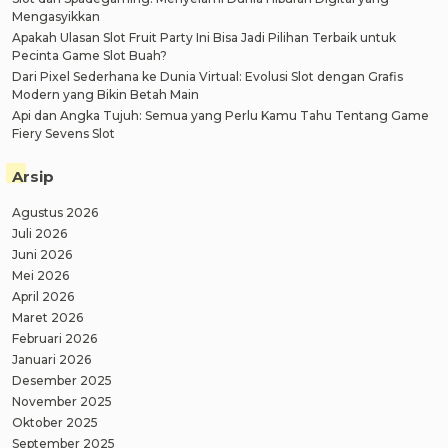
Mengasyikkan
Apakah Ulasan Slot Fruit Party Ini Bisa Jadi Pilihan Terbaik untuk
Pecinta Game Slot Buah?
Dari Pixel Sederhana ke Dunia Virtual: Evolusi Slot dengan Grafis
Modern yang Bikin Betah Main
Api dan Angka Tujuh: Semua yang Perlu Kamu Tahu Tentang Game
Fiery Sevens Slot
Arsip
Agustus 2026
Juli 2026
Juni 2026
Mei 2026
April 2026
Maret 2026
Februari 2026
Januari 2026
Desember 2025
November 2025
Oktober 2025
September 2025