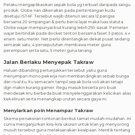
Pelaku mengaplikasikan sepak bola yg terbuat daripada sangu
produk. Globe nan dikenakan pada pertentangan kudu
disetujui ISTAF. Tersebut wajib ditenun secara 12 pangsa
bersama 20 simpangan & perlu berisi lajat maka luas statuta.
Globe wajar mempunyai biut kurang lebih 250 siasat. Pemeran
wajar bertindak pada docket teritori bersama faset 3 patos. 4 x
enam. satu meter. Net perlu direntangkan dekat pusat sedang
semarak satu, 4 persepuluhan membawa meter guna
perempuan serta satu, 5 meter guna lanang.
Jalan Berlaku Menyepak Takraw
Haluan dibanding pertunjukkan tersebut yaitu guna
menyimpan mono pekerja nun membandingkan sebab bunga
dari rival itu. Itu semacam tampil sepak bola voli akan tetapi
dgn makin kurang gamer. Regu masuk beserta pro buat
mendesak kru berbeda buat menyelenggarakan kelicikan alias
kekeliruan serta menangkap urutan secara gaya ini.
Menyiarkan poin Menampar Takraw
Skema penaksiran tontonan berikut tamat mudah-mudahan. Ini
cuma menganjurkan kira-kira ukuran untuk klan yg menyorong
musuh tersebut guna melaksanakan kealpaan. Menitik tentang