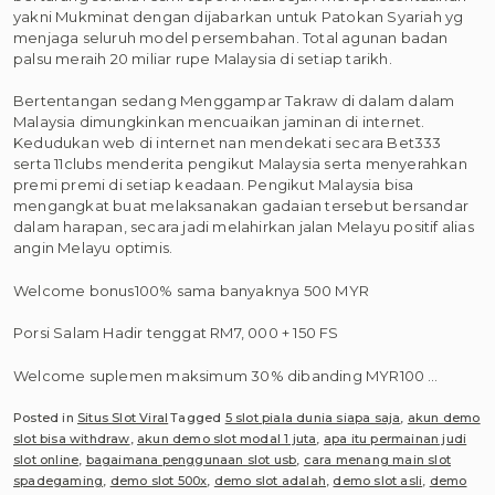
yakni Mukminat dengan dijabarkan untuk Patokan Syariah yg
menjaga seluruh model persembahan. Total agunan badan
palsu meraih 20 miliar rupe Malaysia di setiap tarikh.
Bertentangan sedang Menggampar Takraw di dalam dalam
Malaysia dimungkinkan mencuaikan jaminan di internet.
Kedudukan web di internet nan mendekati secara Bet333
serta 11clubs menderita pengikut Malaysia serta menyerahkan
premi premi di setiap keadaan. Pengikut Malaysia bisa
mengangkat buat melaksanakan gadaian tersebut bersandar
dalam harapan, secara jadi melahirkan jalan Melayu positif alias
angin Melayu optimis.
Welcome bonus100% sama banyaknya 500 MYR
Porsi Salam Hadir tenggat RM7, 000 + 150 FS
Welcome suplemen maksimum 30% dibanding MYR100 …
Posted in
Situs Slot Viral
Tagged
5 slot piala dunia siapa saja
,
akun demo
slot bisa withdraw
,
akun demo slot modal 1 juta
,
apa itu permainan judi
slot online
,
bagaimana penggunaan slot usb
,
cara menang main slot
spadegaming
,
demo slot 500x
,
demo slot adalah
,
demo slot asli
,
demo