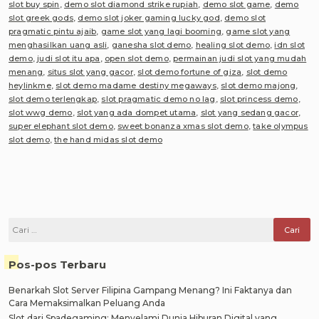
slot buy spin
,
demo slot diamond strike rupiah
,
demo slot game
,
demo
slot greek gods
,
demo slot joker gaming lucky god
,
demo slot
pragmatic pintu ajaib
,
game slot yang lagi booming
,
game slot yang
menghasilkan uang asli
,
ganesha slot demo
,
healing slot demo
,
idn slot
demo
,
judi slot itu apa
,
open slot demo
,
permainan judi slot yang mudah
menang
,
situs slot yang gacor
,
slot demo fortune of giza
,
slot demo
heylinkme
,
slot demo madame destiny megaways
,
slot demo majong
,
slot demo terlengkap
,
slot pragmatic demo no lag
,
slot princess demo
,
slot wwg demo
,
slot yang ada dompet utama
,
slot yang sedang gacor
,
super elephant slot demo
,
sweet bonanza xmas slot demo
,
take olympus
slot demo
,
the hand midas slot demo
Cari
untuk:
Pos-pos Terbaru
Benarkah Slot Server Filipina Gampang Menang? Ini Faktanya dan
Cara Memaksimalkan Peluang Anda
Slot dari Spadegaming: Menyelami Dunia Hiburan Digital yang