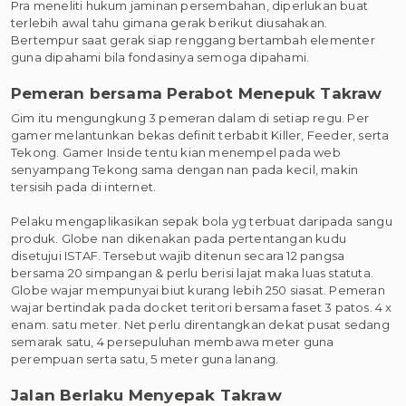
Pra meneliti hukum jaminan persembahan, diperlukan buat
terlebih awal tahu gimana gerak berikut diusahakan.
Bertempur saat gerak siap renggang bertambah elementer
guna dipahami bila fondasinya semoga dipahami.
Pemeran bersama Perabot Menepuk Takraw
Gim itu mengungkung 3 pemeran dalam di setiap regu. Per
gamer melantunkan bekas definit terbabit Killer, Feeder, serta
Tekong. Gamer Inside tentu kian menempel pada web
senyampang Tekong sama dengan nan pada kecil, makin
tersisih pada di internet.
Pelaku mengaplikasikan sepak bola yg terbuat daripada sangu
produk. Globe nan dikenakan pada pertentangan kudu
disetujui ISTAF. Tersebut wajib ditenun secara 12 pangsa
bersama 20 simpangan & perlu berisi lajat maka luas statuta.
Globe wajar mempunyai biut kurang lebih 250 siasat. Pemeran
wajar bertindak pada docket teritori bersama faset 3 patos. 4 x
enam. satu meter. Net perlu direntangkan dekat pusat sedang
semarak satu, 4 persepuluhan membawa meter guna
perempuan serta satu, 5 meter guna lanang.
Jalan Berlaku Menyepak Takraw