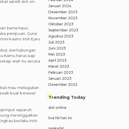
at satelit slot on-
Januari 2024
Desember 2023
November 2023
Oktober 2023
aman bertempur,
September 2023
uka penipuan. Guna
Agustus 2023
i kasino Irish Eyes.
Juli 2023
Juni 2023
sebut, berhubungan
Mei 2023
au Kamu harus siap
April 2023
etiap arah itu secara
Maret 2023
Februari 2023
Januari 2023
Desember 2022
ngkali mau melagukan
 awak buat berawal
Trending Today
slot online
njemput separuh
abung meninggalkan
live hk hari ini
gkau berlaku Irish
rajakadal