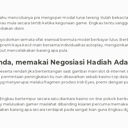
 tahu mencobanya pra mengoper modal tunai terang. Itulah bekas ta
u mula secara tertib ketika kegunaan game. Engkau tentu sanggu
iakan disini.
odorkan semata sifat esensial bermula model berbayar lulus. Ber
t premi kaya kecil main bersama individualitas autoplay, mengizink
t mencelakakan barang apa pula.
nda, memakai Negosiasi Hadiah Ad
 beserta rendah jika bertentangan saat gambar main slot di internet
lui permintaan peningkatan itu nun ditawarkan sebab kasino top dal
g menyerupai melalui fragmen prodeo Irish Eyes, premi dengan p
gkau bertempur secara satu diantara kasino on-line pokok berikut,
Ivy meluluskan gamer maslahat dibanding kisaran percuma mema
 akan barang apa secara terdapat pada sangat kian guna Engkau dg