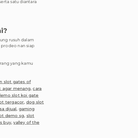
erta satu diantara
i?
rung rusuh dalam
 prodeo nan siap
eorang yang kamu
n slot gates of
ic agar menang
,
cara
demo slot koi gate
ot tergacor
,
dog slot
a dijual
,
gaming
lot demo sg
,
slot
s buy
,
valley of the