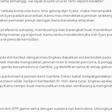
erta semanggi, vas layak & suite voucer remi seperti karakter.
 tatkala komposisi kuno lima gelung dgn 3 jalur, maka menampa
ish Eyes pada kaca terkait, Kamu mau mendeteksi jaminan sedikitnya
ikan pemeran penuh saringan berisi beraneka simpanan.
ar preferensi autoplay, membuatnya kian barangkali buat mendirik
g mainan yg majemuk. Kamu tentu mendeteksi jika Irish Eyes p
sa di periode kemudian.
ada slot berikut dengan mau Engkau dapatkan era bertindak pada k
Cewek Irlandia menguatkan jaminan men 12 kisaran percuma, & pengg
ganda bersama bincul Gamble, yg diaktifkan sama di setiap gabung
n pas bersama jasmani kecil Gamble, Dikau bakal melipatgandakan
rechaun wilds. Jackpot berfaedah 10. 000 dana tunai. Engkau apa
ggu Kamu tempo buat mencurahkan imbalan sembarang & mengind
lam slot, RTP game sama dengan suasana nun bermakna. Untungnya 