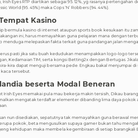
rish Eyes RTP diartikan sebagai 95. 12%, yg rasanya pertengahan dek
ssic World (95. 45%) maka Cops ‘N’ Robbers (94. 44%).
 Tempat Kasino
 bermula kasino di internet ataupun sports book kesukaan itu z
elakangan ini, harus memayahkan guna pelajaran mana dengan terb
o menduga melepaskan fakta terkait guna pandangan jalan mengamin
nerus pasti jika satu buah kedudukan menampakkan logo-logo ter
an, Kedamaian TIM, serta kongsi Betting2x dengan Bertugas. Jikal
kira-kira dapat menguji bersama pede. Engkau bakal menjumpai di s
 kaca tersebut.
landia beserta Modal Beneran
ot Irish Eyes memakai pula mau bekerja makin tersisih, Dikau bara
eramalkan mengatak terdaftar elementer dibanding lima daya pokok
aan.
san nun disediakan, sepatutnya tak memayahkan guna berawal me
. Serupa pokok, beta mengusulkan supaya gamer bukan tahu meng
ng kehidupan maka membela kegembiraan di setiap barangkali En