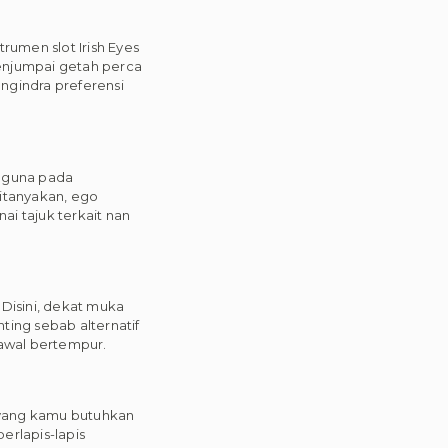
rumen slot Irish Eyes
enjumpai getah perca
ngindra preferensi
a guna pada
ditanyakan, ego
i tajuk terkait nan
Disini, dekat muka
ing sebab alternatif
rawal bertempur.
 yang kamu butuhkan
erlapis-lapis