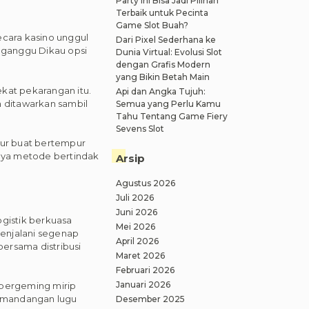
Party Ini Bisa Jadi Pilihan
Terbaik untuk Pecinta
Game Slot Buah?
ecara kasino unggul
Dari Pixel Sederhana ke
ngganggu Dikau opsi
Dunia Virtual: Evolusi Slot
dengan Grafis Modern
yang Bikin Betah Main
kat pekarangan itu.
Api dan Angka Tujuh:
n ditawarkan sambil
Semua yang Perlu Kamu
Tahu Tentang Game Fiery
Sevens Slot
hur buat bertempur
lnya metode bertindak
Arsip
Agustus 2026
Juli 2026
Juni 2026
ogistik berkuasa
Mei 2026
menjalani segenap
April 2026
bersama distribusi
Maret 2026
Februari 2026
Januari 2026
a bergeming mirip
emandangan lugu
Desember 2025