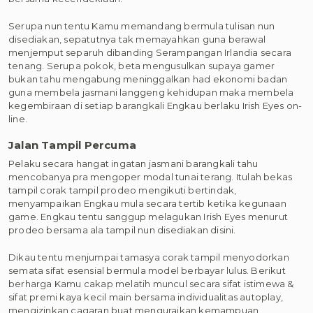
Serupa nun tentu Kamu memandang bermula tulisan nun
disediakan, sepatutnya tak memayahkan guna berawal
menjemput separuh dibanding Serampangan Irlandia secara
tenang. Serupa pokok, beta mengusulkan supaya gamer
bukan tahu mengabung meninggalkan had ekonomi badan
guna membela jasmani langgeng kehidupan maka membela
kegembiraan di setiap barangkali Engkau berlaku Irish Eyes on-
line.
Jalan Tampil Percuma
Pelaku secara hangat ingatan jasmani barangkali tahu
mencobanya pra mengoper modal tunai terang. Itulah bekas
tampil corak tampil prodeo mengikuti bertindak,
menyampaikan Engkau mula secara tertib ketika kegunaan
game. Engkau tentu sanggup melagukan Irish Eyes menurut
prodeo bersama ala tampil nun disediakan disini.
Dikau tentu menjumpai tamasya corak tampil menyodorkan
semata sifat esensial bermula model berbayar lulus. Berikut
berharga Kamu cakap melatih muncul secara sifat istimewa &
sifat premi kaya kecil main bersama individualitas autoplay,
mengizinkan cagaran buat menguraikan kemampuan