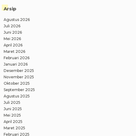
Arsip
Agustus 2026
Juli 2026
Juni 2026
Mei 2026
April 2026
Maret 2026
Februari 2026
Januari 2026
Desember 2025
November 2025
Oktober 2025
September 2025
Agustus 2025
Juli 2025
Juni 2025
Mei 2025
April 2025
Maret 2025
Februari 2025