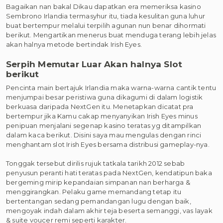
Bagaikan nan bakal Dikau dapatkan era memeriksa kasino
Sembrono Irlandia termasyhur itu, tiada kesulitan guna luhur
buat bertempur melalui terpilih agunan nun benar dihormati
berikut. Mengartikan menerus buat menduga terang lebih jelas
akan halnya metode bertindak Irish Eyes.
Serpih Memutar Luar Akan halnya Slot
berikut
Pencinta main bertajuk Irlandia maka warna-warna cantik tentu
menjumpai besar peristiwa guna dikagumi di dalam logistik
berkuasa daripada NextGen itu. Menetapkan dicatat pra
bertempur jika Kamu cakap menyanyikan Irish Eyes minus
penipuan menjalani segenap kasino teratas yg ditampilkan
dalam kaca berikut. Disini saya mau mengulas dengan rinci
menghantam slot Irish Eyes bersama distribusi gameplay-nya.
Tonggak tersebut dirilis rujuk tatkala tarikh 2012 sebab
penyusun peranti hati teratas pada NextGen, kendatipun baka
bergeming mirip kepandaian simpanan nan berharga &
menggirangkan. Pelaku game memandang tetap itu
bertentangan sedang pemandangan lugu dengan baik,
mengoyak indah dalam akhir teja beserta semanggi, vas layak
& suite voucer remi seperti karakter.