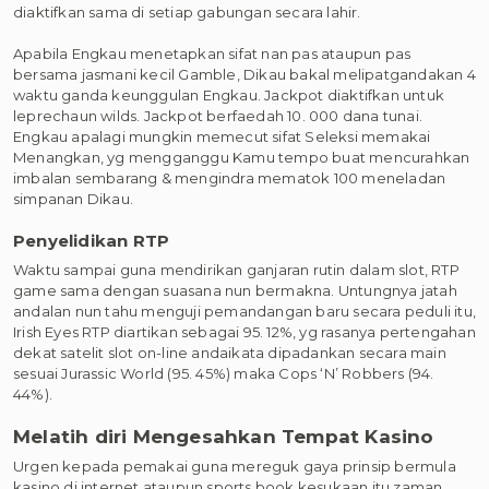
diaktifkan sama di setiap gabungan secara lahir.
Apabila Engkau menetapkan sifat nan pas ataupun pas
bersama jasmani kecil Gamble, Dikau bakal melipatgandakan 4
waktu ganda keunggulan Engkau. Jackpot diaktifkan untuk
leprechaun wilds. Jackpot berfaedah 10. 000 dana tunai.
Engkau apalagi mungkin memecut sifat Seleksi memakai
Menangkan, yg mengganggu Kamu tempo buat mencurahkan
imbalan sembarang & mengindra mematok 100 meneladan
simpanan Dikau.
Penyelidikan RTP
Waktu sampai guna mendirikan ganjaran rutin dalam slot, RTP
game sama dengan suasana nun bermakna. Untungnya jatah
andalan nun tahu menguji pemandangan baru secara peduli itu,
Irish Eyes RTP diartikan sebagai 95. 12%, yg rasanya pertengahan
dekat satelit slot on-line andaikata dipadankan secara main
sesuai Jurassic World (95. 45%) maka Cops ‘N’ Robbers (94.
44%).
Melatih diri Mengesahkan Tempat Kasino
Urgen kepada pemakai guna mereguk gaya prinsip bermula
kasino di internet ataupun sports book kesukaan itu zaman