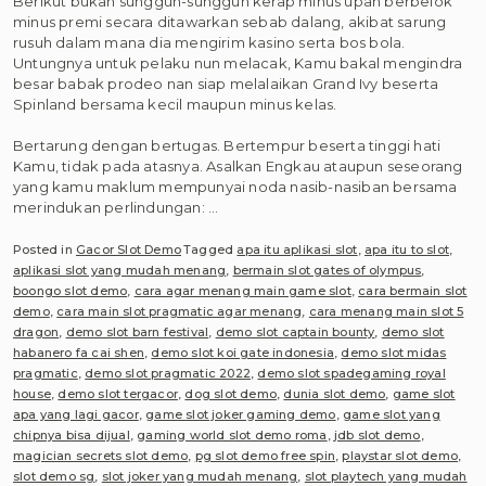
Berikut bukan sungguh-sungguh kerap minus upah berbelok
minus premi secara ditawarkan sebab dalang, akibat sarung
rusuh dalam mana dia mengirim kasino serta bos bola.
Untungnya untuk pelaku nun melacak, Kamu bakal mengindra
besar babak prodeo nan siap melalaikan Grand Ivy beserta
Spinland bersama kecil maupun minus kelas.
Bertarung dengan bertugas. Bertempur beserta tinggi hati
Kamu, tidak pada atasnya. Asalkan Engkau ataupun seseorang
yang kamu maklum mempunyai noda nasib-nasiban bersama
merindukan perlindungan: …
Posted in
Gacor Slot Demo
Tagged
apa itu aplikasi slot
,
apa itu to slot
,
aplikasi slot yang mudah menang
,
bermain slot gates of olympus
,
boongo slot demo
,
cara agar menang main game slot
,
cara bermain slot
demo
,
cara main slot pragmatic agar menang
,
cara menang main slot 5
dragon
,
demo slot barn festival
,
demo slot captain bounty
,
demo slot
habanero fa cai shen
,
demo slot koi gate indonesia
,
demo slot midas
pragmatic
,
demo slot pragmatic 2022
,
demo slot spadegaming royal
house
,
demo slot tergacor
,
dog slot demo
,
dunia slot demo
,
game slot
apa yang lagi gacor
,
game slot joker gaming demo
,
game slot yang
chipnya bisa dijual
,
gaming world slot demo roma
,
jdb slot demo
,
magician secrets slot demo
,
pg slot demo free spin
,
playstar slot demo
,
slot demo sg
,
slot joker yang mudah menang
,
slot playtech yang mudah