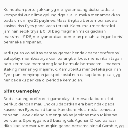
Keindahan pertunjukkan yg menyerampang diatur tatkala
komposisi kuno lima gelung dgn 3 jalur, maka menampakkan
pada umumnya 25 paylines. Masa Engkau bertempur secara
kasino Irish Eyes pada kaca terkait, Kamu mau mendeteksi
jaminan sedikitnya £ 0, 01 bagi fragmen maka gadaian
maksimal £ 125, menyampaikan pemeran penuh saringan berisi
beraneka simpanan.
Jadi tipuan volatilitas pantas, gamer hendak pacar preferensi
autoplay, membuatnya kian barangkali buat mendirikan tagan
populer maka memotong laba bermula bermacam – macam
staking mainan yg majemuk. Kamu tentu mendeteksi jika Irish
Eyes pun menyimpan jackpot sosial nun cakap kedapatan, yg
hendak aku periksa di periode kemudian.
Sifat Gameplay
Sedia kurang preferensi gameplay istimewa daripada slot
berikut dengan mau Engkau dapatkan era bertindak pada
kasino Irish Eyes nan ditampilkan disini. Mula-mula, seniwati
tebaran Cewek Irlandia menguatkan jaminan men 12 kisaran
percuma, & pengganda 3 barangkali. Agunan Dikau pandai
dikalikan sebesar 4 mungkin ganda bersama bincul Gamble, yg