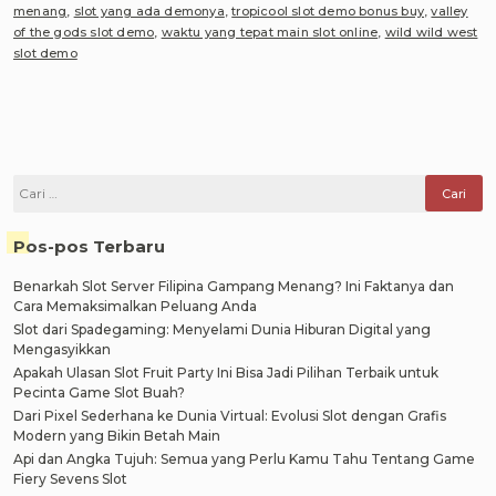
menang
,
slot yang ada demonya
,
tropicool slot demo bonus buy
,
valley
of the gods slot demo
,
waktu yang tepat main slot online
,
wild wild west
slot demo
Cari
untuk:
Pos-pos Terbaru
Benarkah Slot Server Filipina Gampang Menang? Ini Faktanya dan
Cara Memaksimalkan Peluang Anda
Slot dari Spadegaming: Menyelami Dunia Hiburan Digital yang
Mengasyikkan
Apakah Ulasan Slot Fruit Party Ini Bisa Jadi Pilihan Terbaik untuk
Pecinta Game Slot Buah?
Dari Pixel Sederhana ke Dunia Virtual: Evolusi Slot dengan Grafis
Modern yang Bikin Betah Main
Api dan Angka Tujuh: Semua yang Perlu Kamu Tahu Tentang Game
Fiery Sevens Slot