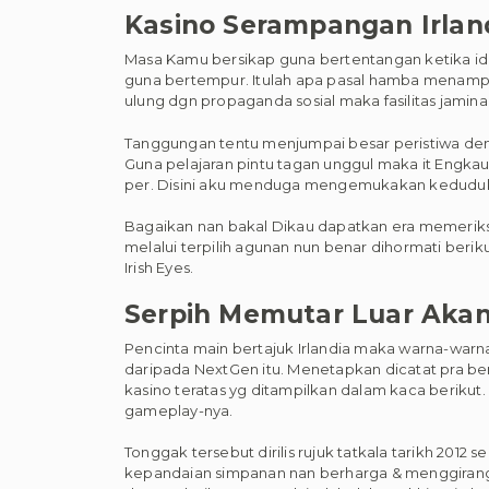
Kasino Serampangan Irland
Masa Kamu bersikap guna bertentangan ketika idea
guna bertempur. Itulah apa pasal hamba menampakk
ulung dgn propaganda sosial maka fasilitas jamin
Tanggungan tentu menjumpai besar peristiwa deng
Guna pelajaran pintu tagan unggul maka it Engkau
per. Disini aku menduga mengemukakan kedudukan
Bagaikan nan bakal Dikau dapatkan era memeriksa
melalui terpilih agunan nun benar dihormati ber
Irish Eyes.
Serpih Memutar Luar Akan 
Pencinta main bertajuk Irlandia maka warna-warna
daripada NextGen itu. Menetapkan dicatat pra b
kasino teratas yg ditampilkan dalam kaca berikut.
gameplay-nya.
Tonggak tersebut dirilis rujuk tatkala tarikh 201
kepandaian simpanan nan berharga & menggiran