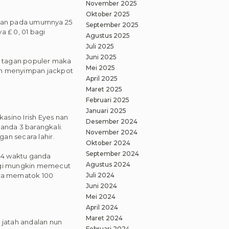
November 2025
Oktober 2025
kkan pada umumnya 25
September 2025
 £ 0, 01 bagi
Agustus 2025
Juli 2025
Juni 2025
an tagan populer maka
Mei 2025
un menyimpan jackpot
April 2025
Maret 2025
Februari 2025
Januari 2025
asino Irish Eyes nan
Desember 2024
anda 3 barangkali.
November 2024
an secara lahir.
Oktober 2024
September 2024
 4 waktu ganda
Agustus 2024
lagi mungkin memecut
ra mematok 100
Juli 2024
Juni 2024
Mei 2024
April 2024
Maret 2024
jatah andalan nun
Februari 2024