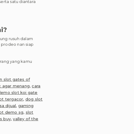
erta satu diantara
i?
rung rusuh dalam
 prodeo nan siap
eorang yang kamu
n slot gates of
ic agar menang
,
cara
demo slot koi gate
ot tergacor
,
dog slot
a dijual
,
gaming
lot demo sg
,
slot
s buy
,
valley of the