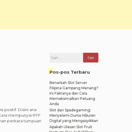
Cari
untuk:
Pos-pos Terbaru
Benarkah Slot Server
Filipina Gampang Menang?
Ini Faktanya dan Cara
Memaksimalkan Peluang
Anda
positif. Disini ana
Slot dari Spadegaming:
secara mempunyai RTP
Menyelami Dunia Hiburan
bahan perkara tumpuan
Digital yang Mengasyikkan
Apakah Ulasan Slot Fruit