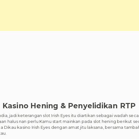
a: Kasino Hening & Penyelidikan RTP
 jadi keterangan slot Irish Eyes itu diartikan sebagai wadah secara 
an halus nan perlu Kamu start mainkan pada slot hening berikut 
da Dikau kasino Irish Eyes dengan amat jitu laksana, bersama tam
au.