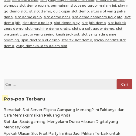
olympus slot demo rupiah
,
permainan slot yang gacor malam ini
,
play n
go demo slot
,
qt slot demo
,
quickspin slot demo
,
situs slot yang pakai
dana
,
slot demo ajaib
,
slot demo baru
,
slot demo habanero koi gate
,
slot
demo jdb
,
slot demo no lag
,
slot demo play
,
slot jdb demo
,
slot kakek
zeus demo
,
slot machine demo gratis
,
slot pg soft gacor demo
,
slot
pragmatic gacor yang sering kasih jackpot
,
slot yang ada game
booming
,
spin doctor slot demo
,
star 77 slot demo
,
sticky bandits slot
demo
,
yang dimaksud to dalam slot
Cari
untuk:
Pos-pos Terbaru
Benarkah Slot Server Filipina Gampang Menang? Ini Faktanya dan
Cara Memaksimalkan Peluang Anda
Slot dari Spadegaming: Menyelami Dunia Hiburan Digital yang
Mengasyikkan
Apakah Ulasan Slot Fruit Party Ini Bisa Jadi Pilihan Terbaik untuk