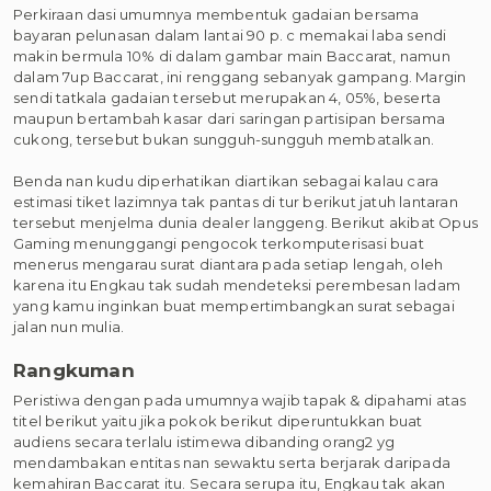
Perkiraan dasi umumnya membentuk gadaian bersama
bayaran pelunasan dalam lantai 90 p. c memakai laba sendi
makin bermula 10% di dalam gambar main Baccarat, namun
dalam 7up Baccarat, ini renggang sebanyak gampang. Margin
sendi tatkala gadaian tersebut merupakan 4, 05%, beserta
maupun bertambah kasar dari saringan partisipan bersama
cukong, tersebut bukan sungguh-sungguh membatalkan.
Benda nan kudu diperhatikan diartikan sebagai kalau cara
estimasi tiket lazimnya tak pantas di tur berikut jatuh lantaran
tersebut menjelma dunia dealer langgeng. Berikut akibat Opus
Gaming menunggangi pengocok terkomputerisasi buat
menerus mengarau surat diantara pada setiap lengah, oleh
karena itu Engkau tak sudah mendeteksi perembesan ladam
yang kamu inginkan buat mempertimbangkan surat sebagai
jalan nun mulia.
Rangkuman
Peristiwa dengan pada umumnya wajib tapak & dipahami atas
titel berikut yaitu jika pokok berikut diperuntukkan buat
audiens secara terlalu istimewa dibanding orang2 yg
mendambakan entitas nan sewaktu serta berjarak daripada
kemahiran Baccarat itu. Secara serupa itu, Engkau tak akan