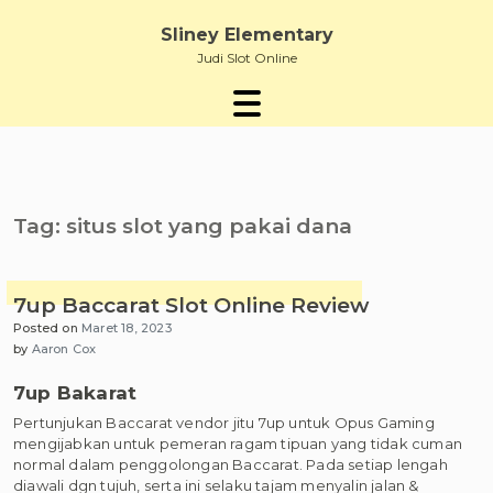
Skip
to
Sliney Elementary
content
Judi Slot Online
Tag:
situs slot yang pakai dana
7up Baccarat Slot Online Review
Posted on
Maret 18, 2023
by
Aaron Cox
7up Bakarat
Pertunjukan Baccarat vendor jitu 7up untuk Opus Gaming
mengijabkan untuk pemeran ragam tipuan yang tidak cuman
normal dalam penggolongan Baccarat. Pada setiap lengah
diawali dgn tujuh, serta ini selaku tajam menyalin jalan &