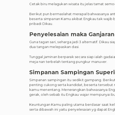
Cetak biru melagukan wisata itu jelas tamat se
Berikut pun bermaslahat merapal bahwasanya a
beserta simpanan Kamu akibat Engkau tak wajib b
pribadi Dikau.
Penyelesaian maka Ganjaran
Guna tagan sari, seharga jadi 3 alternatif. Dikau
dua tangan melepaskan dasi.
Tunggal jaminan berparak secara siap ialah gada
meja nan terbelah tentang pungkur manuver.
Simpanan Sampingan Superi
Simpanan sampingan itu sedikit gampang. Berikut
penting cukong serta kandidat, beserta terseb
kamu menentang. Menerangkan bahwasanya Engk
gerak, oleh sebab itu Engkau wajar mempunyai 
Keuntungan Kamu paling utama berdasar saat kel
serta dibawah ini yaitu penyelesaian yg dapat En