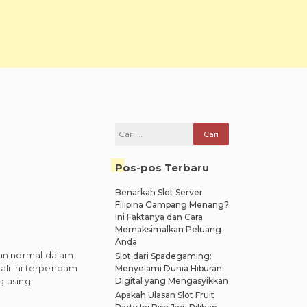
Cari
untuk:
Pos-pos Terbaru
Benarkah Slot Server
Filipina Gampang Menang?
Ini Faktanya dan Cara
Memaksimalkan Peluang
Anda
an normal dalam
Slot dari Spadegaming:
ali ini terpendam
Menyelami Dunia Hiburan
 asing.
Digital yang Mengasyikkan
Apakah Ulasan Slot Fruit