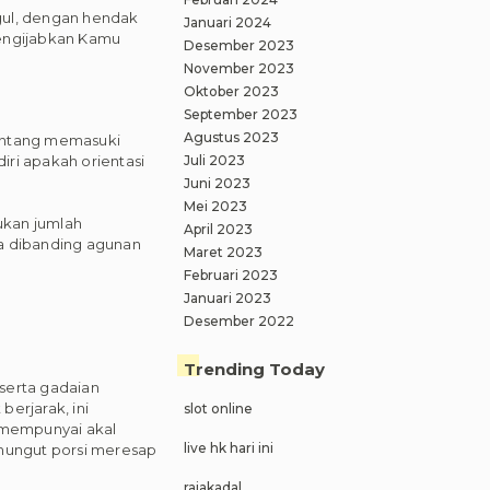
gul, dengan hendak
Januari 2024
mengijabkan Kamu
Desember 2023
November 2023
Oktober 2023
September 2023
Agustus 2023
entang memasuki
iri apakah orientasi
Juli 2023
Juni 2023
Mei 2023
ukan jumlah
April 2023
ka dibanding agunan
Maret 2023
Februari 2023
Januari 2023
Desember 2022
Trending Today
serta gadaian
erjarak, ini
slot online
l mempunyai akal
live hk hari ini
ungut porsi meresap
rajakadal