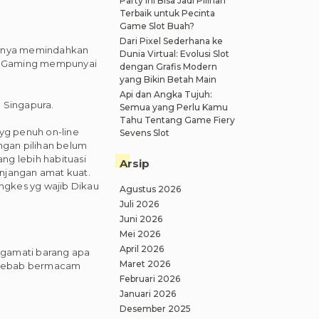
Party Ini Bisa Jadi Pilihan
Terbaik untuk Pecinta
Game Slot Buah?
Dari Pixel Sederhana ke
umnya memindahkan
Dunia Virtual: Evolusi Slot
pus Gaming mempunyai
dengan Grafis Modern
yang Bikin Betah Main
Api dan Angka Tujuh:
 Singapura.
Semua yang Perlu Kamu
Tahu Tentang Game Fiery
 yg penuh on-line
Sevens Slot
ngan pilihan belum
 lebih habituasi
Arsip
njangan amat kuat.
engkes yg wajib Dikau
Agustus 2026
Juli 2026
Juni 2026
Mei 2026
April 2026
gamati barang apa
Maret 2026
 sebab bermacam
Februari 2026
Januari 2026
Desember 2025