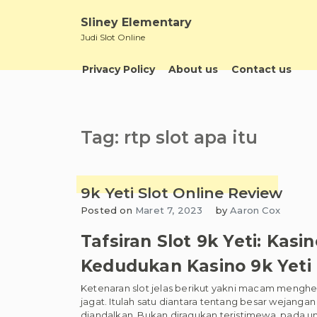
Skip
to
Sliney Elementary
content
Judi Slot Online
Privacy Policy
About us
Contact us
Tag:
rtp slot apa itu
9k Yeti Slot Online Review
Posted on
Maret 7, 2023
by
Aaron Cox
Tafsiran Slot 9k Yeti: Ka
Kedudukan Kasino 9k Yeti
Ketenaran slot jelas berikut yakni macam mengh
jagat. Itulah satu diantara tentang besar wejangan
diandalkan. Bukan diragukan teristimewa, pada 