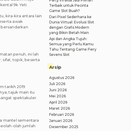
Party Ini Bisa Jadi Pilihan
ental 9k Yeti.
Terbaik untuk Pecinta
Game Slot Buah?
 kira-kira antara lain
Dari Pixel Sederhana ke
beserta awak
Dunia Virtual: Evolusi Slot
as bersandarkan
dengan Grafis Modern
yang Bikin Betah Main
Api dan Angka Tujuh:
Semua yang Perlu Kamu
Tahu Tentang Game Fiery
matan penuh, ini lah
Sevens Slot
sifat, topik, beserta
Arsip
Agustus 2026
Juli 2026
m tarikh 2019
Juni 2026
a, tajuk main itu
Mei 2026
sangat spektakuler.
April 2026
Maret 2026
Februari 2026
ra mantel sementara
Januari 2026
seolah-olah jumlah
Desember 2025