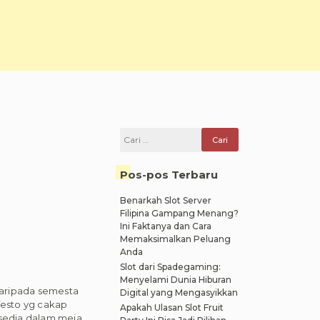
Cari
untuk:
Pos-pos Terbaru
Benarkah Slot Server
Filipina Gampang Menang?
Ini Faktanya dan Cara
Memaksimalkan Peluang
Anda
Slot dari Spadegaming:
Menyelami Dunia Hiburan
daripada semesta
Digital yang Mengasyikkan
ifesto yg cakap
Apakah Ulasan Slot Fruit
sedia dalam meja