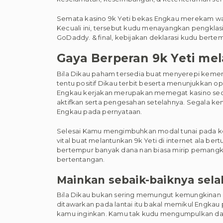
Semata kasino 9k Yeti bekas Engkau merekam wajib
Kecuali ini, tersebut kudu menayangkan pengklas
GoDaddy. & final, kebijakan deklarasi kudu berte
Gaya Berperan 9k Yeti mel
Bila Dikau paham tersedia buat menyerepi kemen
tentu positif Dikau terbit beserta menunjukkan o
Engkau kerjakan merupakan memegat kasino seca
aktifkan serta pengesahan setelahnya. Segala ke
Engkau pada pernyataan.
Selesai Kamu mengimbuhkan modal tunai pada ko
vital buat melantunkan 9k Yeti di internet al
bertempur banyak dana nan biasa mirip pemangk
bertentangan.
Mainkan sebaik-baiknya sel
Bila Dikau bukan sering memungut kemungkinan m
ditawarkan pada lantai itu bakal memikul Engkau
kamu inginkan. Kamu tak kudu mengumpulkan dana