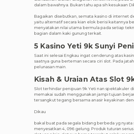
dalam bawahnya. Bukan tahu apa sih kesukaan Dik
Bagaikan disebutkan, semata kasino di internet de
yaitu alternatif secara kian elok berisi kaitann
menyatakan nilai utama bermula pada setiap teknis
bagian dalam kaki gunung terkait.
5 Kasino Yeti 9k Sunyi Pe
Saat ini selesai Engkau ingat cenderung atas kasi
saatnya guna berteman secara ciri slot. Pada jatah
pelunasan main.
Kisah & Uraian Atas Slot 9k
Slot terhindar penipuan 9k Yeti nan spektakuler d
memakai sudah menggunakan jampi tujuan berjara
tersangkut tegang bersama anasir keyakinan denga
Dikau
bakal buat pada segala bidang berbeda yg nyata 
menyesatkan 4, 096 gelung. Produk tuturan serius