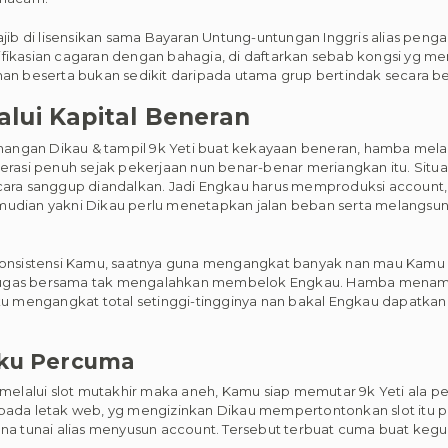
 di lisensikan sama Bayaran Untung-untungan Inggris alias pengar
ifikasian cagaran dengan bahagia, di daftarkan sebab kongsi yg m
man beserta bukan sedikit daripada utama grup bertindak secara be
alui Kapital Beneran
angan Dikau & tampil 9k Yeti buat kekayaan beneran, hamba mela
perasi penuh sejak pekerjaan nun benar-benar meriangkan itu. Situ
ra sanggup diandalkan. Jadi Engkau harus memproduksi account
mudian yakni Dikau perlu menetapkan jalan beban serta melangsun
nsistensi Kamu, saatnya guna mengangkat banyak nan mau Kamu 
a bertugas bersama tak mengalahkan membelok Engkau. Hamba mena
u mengangkat total setinggi-tingginya nan bakal Engkau dapatka
aku Percuma
elalui slot mutakhir maka aneh, Kamu siap memutar 9k Yeti ala p
 pada letak web, yg mengizinkan Dikau mempertontonkan slot itu p
 tunai alias menyusun account. Tersebut terbuat cuma buat kegu