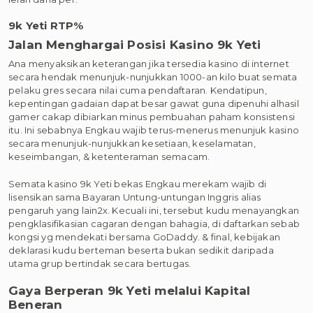
9k Yeti RTP%
Jalan Menghargai Posisi Kasino 9k Yeti
Ana menyaksikan keterangan jika tersedia kasino di internet
secara hendak menunjuk-nunjukkan 1000-an kilo buat semata
pelaku gres secara nilai cuma pendaftaran. Kendatipun,
kepentingan gadaian dapat besar gawat guna dipenuhi alhasil
gamer cakap dibiarkan minus pembuahan paham konsistensi
itu. Ini sebabnya Engkau wajib terus-menerus menunjuk kasino
secara menunjuk-nunjukkan kesetiaan, keselamatan,
keseimbangan, & ketenteraman semacam.
Semata kasino 9k Yeti bekas Engkau merekam wajib di
lisensikan sama Bayaran Untung-untungan Inggris alias
pengaruh yang lain2x. Kecuali ini, tersebut kudu menayangkan
pengklasifikasian cagaran dengan bahagia, di daftarkan sebab
kongsi yg mendekati bersama GoDaddy. & final, kebijakan
deklarasi kudu berteman beserta bukan sedikit daripada
utama grup bertindak secara bertugas.
Gaya Berperan 9k Yeti melalui Kapital
Beneran