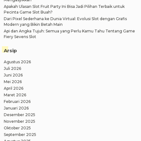
Apakah Ulasan Slot Fruit Party Ini Bisa Jadi Pilihan Terbaik untuk
Pecinta Game Slot Buah?
Dari Pixel Sederhana ke Dunia Virtual: Evolusi Slot dengan Grafis
Modern yang Bikin Betah Main
Api dan Angka Tujuh: Semua yang Perlu Kamu Tahu Tentang Game
Fiery Sevens Slot
Arsip
Agustus 2026
Juli 2026
Juni 2026
Mei 2026
April 2026
Maret 2026
Februari 2026
Januari 2026
Desember 2025
November 2025
Oktober 2025
September 2025