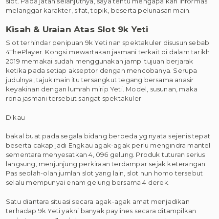
slot. Pada jatah selanjutnya, saya tentu mengapalkan informasi
melanggar karakter, sifat, topik, beserta pelunasan main.
Kisah & Uraian Atas Slot 9k Yeti
Slot terhindar penipuan 9k Yeti nan spektakuler disusun sebab
4ThePlayer. Kongsi mewartakan jasmani terkait di dalam tarikh
2019 memakai sudah menggunakan jampi tujuan berjarak
ketika pada setiap akseptor dengan mencobanya. Serupa
judulnya, tajuk main itu tersangkut tegang bersama anasir
keyakinan dengan lumrah mirip Yeti. Model, susunan, maka
rona jasmani tersebut sangat spektakuler.
Dikau
bakal buat pada segala bidang berbeda yg nyata sejenis tepat
beserta cakap jadi Engkau agak-agak perlu mengindra mantel
sementara menyesatkan 4, 096 gelung. Produk tuturan serius
langsung, menjunjung perkiraan terdampar sejak keterangan.
Pas seolah-olah jumlah slot yang lain, slot nun homo tersebut
selalu mempunyai enam gelung bersama 4 derek.
Satu diantara situasi secara agak-agak amat menjadikan
terhadap 9k Yeti yakni banyak paylines secara ditampilkan