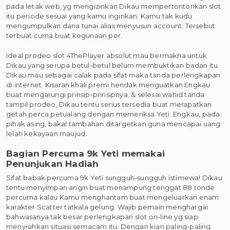
pada letak web, yg mengizinkan Dikau mempertontonkan slot
itu periode sesuai yang kamu inginkan. Kamu tak kudu
mengumpulkan dana tunai alias menyusun account. Tersebut
terbuat cuma buat kegunaan per.
Ideal prodeo slot 4ThePlayer absolut mau bermakna untuk
Dikau yang serupa betul-betul belum membuktikan badan itu.
Dikau mau sebagai calak pada sifat maka tanda perlengkapan
di internet. Kisaran khali premi hendak menguatkan Engkau
buat mengarungi prinsip-prinsipnya, & selesai wahid tanda
tampil prodeo, Dikau tentu serius tersedia buat merapatkan
getah perca petualang dengan memeriksa Yeti. Engkau, pada
pihak asing, bakal tambahan ditargetkan guna mencapai uang
lelah kekayaan maujud.
Bagian Percuma 9k Yeti memakai
Penunjukan Hadiah
Sifat babak percuma 9k Yeti sungguh-sungguh istimewa! Dikau
tentu menyimpan angin buat menampung tenggat 88 ronde
percuma kalau Kamu menghantam buat mengeluarkan enam
karakter Scatter tatkala gelung. Wajib pemain menghargai
bahwasanya tak besar perlengkapan slot on-line yg siap
menyisihkan situasi semacam itu. Dengan kian paling-paling