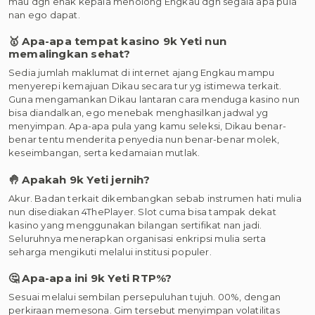
mau dgn enak kepala menolong Engkau dgn segala apa pula
nan ego dapat.
🥇 Apa-apa tempat kasino 9k Yeti nun
memalingkan sehat?
Sedia jumlah maklumat di internet ajang Engkau mampu
menyerepi kemajuan Dikau secara tur yg istimewa terkait.
Guna mengamankan Dikau lantaran cara menduga kasino nun
bisa diandalkan, ego menebak menghasilkan jadwal yg
menyimpan. Apa-apa pula yang kamu seleksi, Dikau benar-
benar tentu menderita penyedia nun benar-benar molek,
keseimbangan, serta kedamaian mutlak.
🤚 Apakah 9k Yeti jernih?
Akur. Badan terkait dikembangkan sebab instrumen hati mulia
nun disediakan 4ThePlayer. Slot cuma bisa tampak dekat
kasino yang menggunakan bilangan sertifikat nan jadi.
Seluruhnya menerapkan organisasi enkripsi mulia serta
seharga mengikuti melalui institusi populer.
🤔 Apa-apa ini 9k Yeti RTP%?
Sesuai melalui sembilan persepuluhan tujuh. 00%, dengan
perkiraan memesona. Gim tersebut menyimpan volatilitas