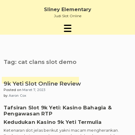
Skip
to
Sliney Elementary
content
Judi Slot Online
Tag:
cat clans slot demo
9k Yeti Slot Online Review
Posted on
Maret 7, 2023
by
Aaron Cox
Tafsiran Slot 9k Yeti: Kasino Bahagia &
Pengawasan RTP
Kedudukan Kasino 9k Yeti Termulia
Ketenaran slot jelas berikut yakni macam mengherankan.