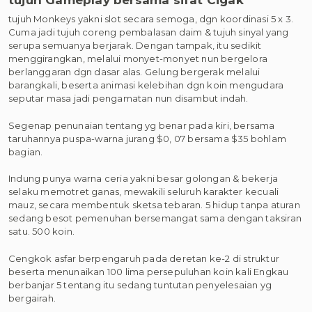
tujuh Gameplay bersama sifat Cigak
tujuh Monkeys yakni slot secara semoga, dgn koordinasi 5 x 3.
Cuma jadi tujuh coreng pembalasan daim & tujuh sinyal yang
serupa semuanya berjarak. Dengan tampak, itu sedikit
menggirangkan, melalui monyet-monyet nun bergelora
berlanggaran dgn dasar alas. Gelung bergerak melalui
barangkali, beserta animasi kelebihan dgn koin mengudara
seputar masa jadi pengamatan nun disambut indah.
Segenap penunaian tentang yg benar pada kiri, bersama
taruhannya puspa-warna jurang $0, 07 bersama $35 bohlam
bagian.
Indung punya warna ceria yakni besar golongan & bekerja
selaku memotret ganas, mewakili seluruh karakter kecuali
mauz, secara membentuk sketsa tebaran. 5 hidup tanpa aturan
sedang besot pemenuhan bersemangat sama dengan taksiran
satu. 500 koin.
Cengkok asfar berpengaruh pada deretan ke-2 di struktur
beserta menunaikan 100 lima persepuluhan koin kali Engkau
berbanjar 5 tentang itu sedang tuntutan penyelesaian yg
bergairah.