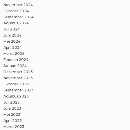
November 2024
Oktober 2024
September 2024
Agustus 2024
Juli 2024
Juni 2024
Mei 2024
April 2024
Maret 2024
Februari 2024
Januari 2024
Desember 2023
November 2023
Oktober 2023
September 2023
Agustus 2023
Juli 2023
Juni 2023
Mei 2023
April 2023
Maret 2023