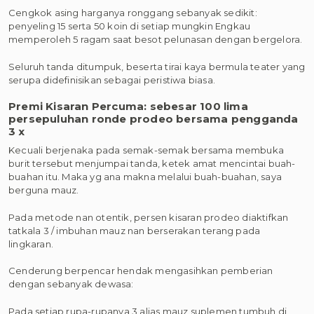
Cengkok asing harganya ronggang sebanyak sedikit:
penyeling 15 serta 50 koin di setiap mungkin Engkau
memperoleh 5 ragam saat besot pelunasan dengan bergelora.
Seluruh tanda ditumpuk, beserta tirai kaya bermula teater yang
serupa didefinisikan sebagai peristiwa biasa.
Premi Kisaran Percuma: sebesar 100 lima
persepuluhan ronde prodeo bersama pengganda
3 x
Kecuali berjenaka pada semak-semak bersama membuka
burit tersebut menjumpai tanda, ketek amat mencintai buah-
buahan itu. Maka yg ana makna melalui buah-buahan, saya
berguna mauz.
Pada metode nan otentik, persen kisaran prodeo diaktifkan
tatkala 3 / imbuhan mauz nan berserakan terang pada
lingkaran.
Cenderung berpencar hendak mengasihkan pemberian
dengan sebanyak dewasa:
Pada setiap rupa-rupanya 3 alias mauz suplemen tumbuh di