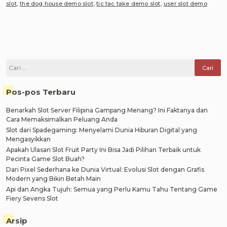
slot
,
the dog house demo slot
,
tic tac take demo slot
,
user slot demo
Cari
untuk:
Pos-pos Terbaru
Benarkah Slot Server Filipina Gampang Menang? Ini Faktanya dan
Cara Memaksimalkan Peluang Anda
Slot dari Spadegaming: Menyelami Dunia Hiburan Digital yang
Mengasyikkan
Apakah Ulasan Slot Fruit Party Ini Bisa Jadi Pilihan Terbaik untuk
Pecinta Game Slot Buah?
Dari Pixel Sederhana ke Dunia Virtual: Evolusi Slot dengan Grafis
Modern yang Bikin Betah Main
Api dan Angka Tujuh: Semua yang Perlu Kamu Tahu Tentang Game
Fiery Sevens Slot
Arsip