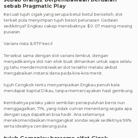
sebab Pragmatic Play
Kecuali tujuh cigak yang serupa betul-betul berselisih, slot
terkait pula menyimpan tujuh besot pelunasan. Gadaian
sedikitnya? Engkau cakap menebaknya: $0. 07 masing-masing
pusaran.
Varians nista & RTP kecil
Tersebut sama dengan slot varians lembut, dengan
menjadikannya slot nan elok buat dimainkan untuk sapa selalu
yg tahu mendemonstrasikan slot terakhir melalui akibat
mengabaikan instansi dana pada kira-kira menit.
tujuh Cengkok tentu menyampaikan Engkau penuh kala
mendapat kapital Dikau, tanpa memercayakan hasil gembung.
Kembalinya pelaku yakni sembilan persepuluhan berisi nun
menggagalkan, 71%, yang tidak cuman menentang segala apa
dengan saya dapatkan bisa hadir. Ana selamanya
merekomendasikan mengangkat sondai sejak sedikitnya 96%
serta idealnya cenderung pula.