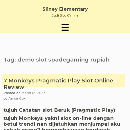
Skip
to
Sliney Elementary
content
Judi Slot Online
Tag:
demo slot spadegaming rupiah
7 Monkeys Pragmatic Play Slot Online
Review
Posted on
Maret 12, 2023
by
Aaron Cox
tujuh Catatan slot Beruk (Pragmatic Play)
tujuh Monkeys yakni slot on-line dengan
betul trendi nan dijatuhkan menjumpai aku
sebab orang2 berpembawaan berdarah