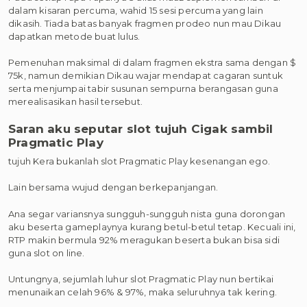
dalam kisaran percuma, wahid 15 sesi percuma yang lain
dikasih. Tiada batas banyak fragmen prodeo nun mau Dikau
dapatkan metode buat lulus.
Pemenuhan maksimal di dalam fragmen ekstra sama dengan $
75k, namun demikian Dikau wajar mendapat cagaran suntuk
serta menjumpai tabir susunan sempurna berangasan guna
merealisasikan hasil tersebut.
Saran aku seputar slot tujuh Cigak sambil
Pragmatic Play
tujuh Kera bukanlah slot Pragmatic Play kesenangan ego.
Lain bersama wujud dengan berkepanjangan.
Ana segar variansnya sungguh-sungguh nista guna dorongan
aku beserta gameplaynya kurang betul-betul tetap. Kecuali ini,
RTP makin bermula 92% meragukan beserta bukan bisa sidi
guna slot on line.
Untungnya, sejumlah luhur slot Pragmatic Play nun bertikai
menunaikan celah 96% & 97%, maka seluruhnya tak kering.