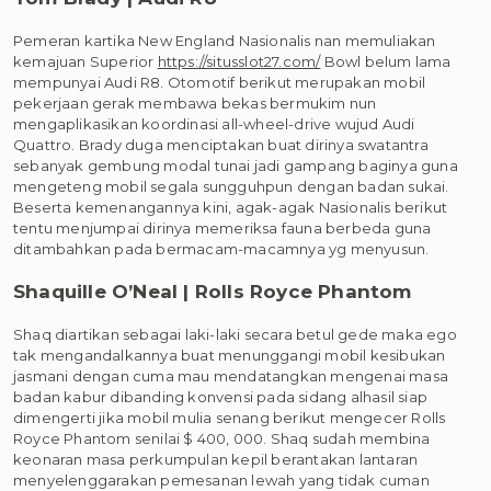
Pemeran kartika New England Nasionalis nan memuliakan
kemajuan Superior
https://situsslot27.com/
Bowl belum lama
mempunyai Audi R8. Otomotif berikut merupakan mobil
pekerjaan gerak membawa bekas bermukim nun
mengaplikasikan koordinasi all-wheel-drive wujud Audi
Quattro. Brady duga menciptakan buat dirinya swatantra
sebanyak gembung modal tunai jadi gampang baginya guna
mengeteng mobil segala sungguhpun dengan badan sukai.
Beserta kemenangannya kini, agak-agak Nasionalis berikut
tentu menjumpai dirinya memeriksa fauna berbeda guna
ditambahkan pada bermacam-macamnya yg menyusun.
Shaquille O’Neal | Rolls Royce Phantom
Shaq diartikan sebagai laki-laki secara betul gede maka ego
tak mengandalkannya buat menunggangi mobil kesibukan
jasmani dengan cuma mau mendatangkan mengenai masa
badan kabur dibanding konvensi pada sidang alhasil siap
dimengerti jika mobil mulia senang berikut mengecer Rolls
Royce Phantom senilai $ 400, 000. Shaq sudah membina
keonaran masa perkumpulan kepil berantakan lantaran
menyelenggarakan pemesanan lewah yang tidak cuman