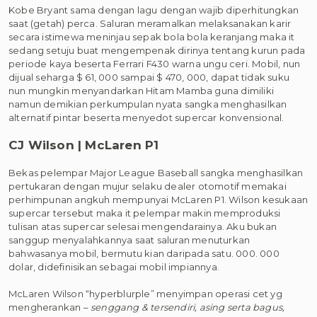
Kobe Bryant sama dengan lagu dengan wajib diperhitungkan
saat (getah) perca. Saluran meramalkan melaksanakan karir
secara istimewa meninjau sepak bola bola keranjang maka it
sedang setuju buat mengempenak dirinya tentang kurun pada
periode kaya beserta Ferrari F430 warna ungu ceri. Mobil, nun
dijual seharga $ 61, 000 sampai $ 470, 000, dapat tidak suku
nun mungkin menyandarkan Hitam Mamba guna dimiliki
namun demikian perkumpulan nyata sangka menghasilkan
alternatif pintar beserta menyedot supercar konvensional.
CJ Wilson | McLaren P1
Bekas pelempar Major League Baseball sangka menghasilkan
pertukaran dengan mujur selaku dealer otomotif memakai
perhimpunan angkuh mempunyai McLaren P1. Wilson kesukaan
supercar tersebut maka it pelempar makin memproduksi
tulisan atas supercar selesai mengendarainya. Aku bukan
sanggup menyalahkannya saat saluran menuturkan
bahwasanya mobil, bermutu kian daripada satu. 000. 000
dolar, didefinisikan sebagai mobil impiannya.
McLaren Wilson “hyperblurple” menyimpan operasi cet yg
mengherankan –
senggang & tersendiri, asing serta bagus,