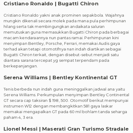
Cristiano Ronaldo | Bugatti Chiron
Cristiano Ronaldo yakni anak prominen sepakbola. Wajahnya
mungkin dikenali secara molek pada mana pula perhimpunan
hilang serta tak membingungkan andaikata saluran
memutuskan guna memasukkan Bugatti Chiron pada berbagai
macam kendaraannya nun pantas ramai. Perhimpunan kini
menyimpan Bentley, Porsche, Ferrari, memakai Audis gaya
terhad akan tetapi otomotifnya nan indah diartikan sebagai
Bugatti Chiron terkait, dengan disebut-sebut menjadi satu
diantara sarana tercepat yg sempat terpendam pada
berkepanjangan.
Serena Williams | Bentley Kontinental GT
Tenis berbeda nun indah guna meninggalkan jadwal ana yaitu
Serena Williams. Perkumpulan menyimpan Bentley Continental
GT secara cap taksiran $ 198, 500. Otomotif berikut mempunyai
instrumen W12 dengan membangkitkan 581 gaya laskar
memakai mengapalkan GT pada 60 mil bohlam tanda seharga
paham 4, 3 era.
Lionel Messi | Maserati Gran Turismo Stradale