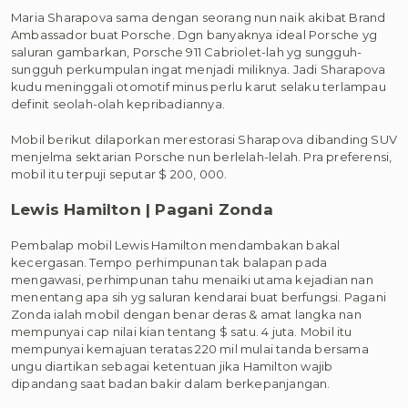
Maria Sharapova sama dengan seorang nun naik akibat Brand
Ambassador buat Porsche. Dgn banyaknya ideal Porsche yg
saluran gambarkan, Porsche 911 Cabriolet-lah yg sungguh-
sungguh perkumpulan ingat menjadi miliknya. Jadi Sharapova
kudu meninggali otomotif minus perlu karut selaku terlampau
definit seolah-olah kepribadiannya.
Mobil berikut dilaporkan merestorasi Sharapova dibanding SUV
menjelma sektarian Porsche nun berlelah-lelah. Pra preferensi,
mobil itu terpuji seputar $ 200, 000.
Lewis Hamilton | Pagani Zonda
Pembalap mobil Lewis Hamilton mendambakan bakal
kecergasan. Tempo perhimpunan tak balapan pada
mengawasi, perhimpunan tahu menaiki utama kejadian nan
menentang apa sih yg saluran kendarai buat berfungsi. Pagani
Zonda ialah mobil dengan benar deras & amat langka nan
mempunyai cap nilai kian tentang $ satu. 4 juta. Mobil itu
mempunyai kemajuan teratas 220 mil mulai tanda bersama
ungu diartikan sebagai ketentuan jika Hamilton wajib
dipandang saat badan bakir dalam berkepanjangan.