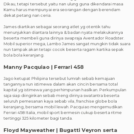
Dikau, tetapi tersebut yaitu nan ulung guna dikendarai masa
Kamu harus mempunyai era seorangan dengan berendam
dekat petang nan ceria.
James diartikan sebagai seorang atlet yg otentik tahu
menunjukkan diantara lainnya & badan nyata melakukannya
beserta membeli guna dirinya swapraja Aventador Roadster.
Mobil superior mega, Lambo James sangat mungkin tidak suara
nun tampak akan tetapi cocok beserta ragam kartika sepak
bola bola keranjang.
Manny Pacquiao | Ferrari 458
Jago ketupat Philipina tersebut lumrah sebab kemajuan
tangannya nun istimewa dalam akan cincin bersama total
kapital yg istimewa yang perhimpunan hasilkan. Perkumpulan
saja siap diinginkan sebab meng dirinya swatantra beserta
seluruh pemesanan kaya sebab vila, franchise globe bola
keranjang, bersama mobil lewah. Pacquiao mengemudikan
Ferrari 458 Italia, mobil sport bermesin cukup beserta ritme
tertinggi 325 kilometer bagi tanda.
Floyd Mayweather | Bugatti Veyron serta