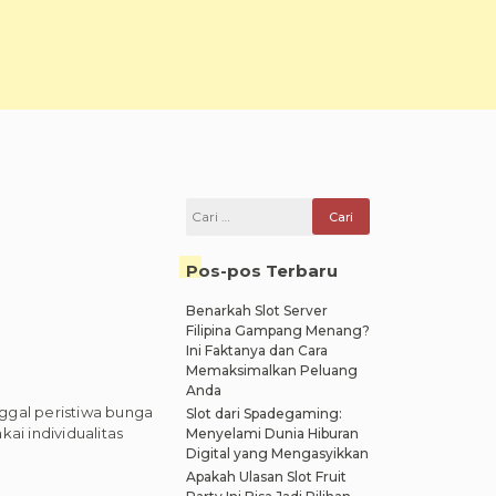
Cari
untuk:
Pos-pos Terbaru
Benarkah Slot Server
Filipina Gampang Menang?
Ini Faktanya dan Cara
Memaksimalkan Peluang
Anda
ggal peristiwa bunga
Slot dari Spadegaming:
ai individualitas
Menyelami Dunia Hiburan
Digital yang Mengasyikkan
Apakah Ulasan Slot Fruit