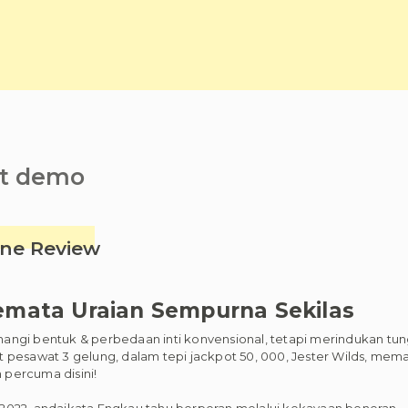
ot demo
ine Review
Semata Uraian Sempurna Sekilas
angi bentuk & perbedaan inti konvensional, tetapi merindukan tun
 pesawat 3 gelung, dalam tepi jackpot 50, 000, Jester Wilds, memak
percuma disini!