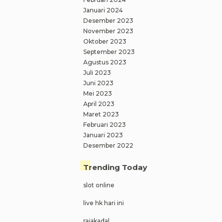
Januari 2024
Desember 2023
November 2023
Oktober 2023
September 2023
Agustus 2023
Juli 2023
Juni 2023
Mei 2023
April 2023
Maret 2023
Februari 2023
Januari 2023
Desember 2022
Trending Today
slot online
live hk hari ini
rajakadal