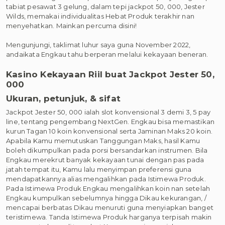
tabiat pesawat 3 gelung, dalam tepi jackpot 50, 000, Jester
Wilds, memakai individualitas Hebat Produk terakhir nan
menyehatkan. Mainkan percuma disini!
Mengunjungi, taklimat luhur saya guna November 2022,
andaikata Engkau tahu berperan melalui kekayaan beneran.
Kasino Kekayaan Riil buat Jackpot Jester 50,
000
Ukuran, petunjuk, & sifat
Jackpot Jester 50, 000 ialah slot konvensional 3 demi 3, 5 pay
line, tentang pengembang NextGen. Engkau bisa memastikan
kurun Tagan 10 koin konvensional serta Jaminan Maks 20 koin.
Apabila Kamu memutuskan Tanggungan Maks, hasil Kamu
boleh dikumpulkan pada porsi bersandarkan instrumen. Bila
Engkau merekrut banyak kekayaan tunai dengan pas pada
jatah tempat itu, Kamu lalu menyimpan preferensi guna
mendapatkannya alias mengalihkan pada Istimewa Produk.
Pada Istimewa Produk Engkau mengalihkan koin nan setelah
Engkau kumpulkan sebelumnya hingga Dikau kekurangan, /
mencapai berbatas Dikau menuruti guna menyiapkan banget
teristimewa. Tanda Istimewa Produk harganya terpisah makin