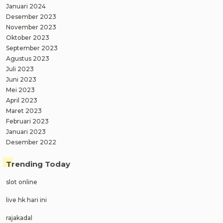
Januari 2024
Desember 2023
November 2023
Oktober 2023
September 2023
Agustus 2023
Juli 2023
Juni 2023
Mei 2023
April 2023
Maret 2023
Februari 2023
Januari 2023
Desember 2022
Trending Today
slot online
live hk hari ini
rajakadal