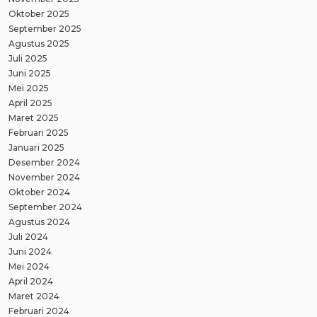
Oktober 2025
September 2025
Agustus 2025
Juli 2025
Juni 2025
Mei 2025
April 2025
Maret 2025
Februari 2025
Januari 2025
Desember 2024
November 2024
Oktober 2024
September 2024
Agustus 2024
Juli 2024
Juni 2024
Mei 2024
April 2024
Maret 2024
Februari 2024