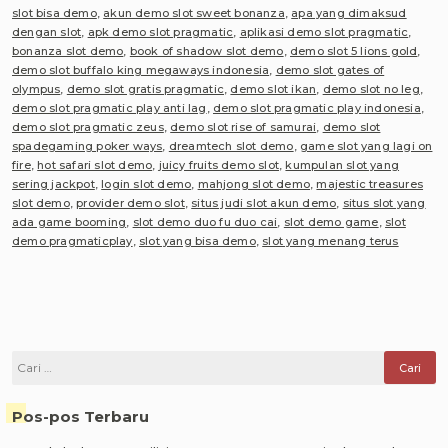
slot bisa demo
,
akun demo slot sweet bonanza
,
apa yang dimaksud
dengan slot
,
apk demo slot pragmatic
,
aplikasi demo slot pragmatic
,
bonanza slot demo
,
book of shadow slot demo
,
demo slot 5 lions gold
,
demo slot buffalo king megaways indonesia
,
demo slot gates of
olympus
,
demo slot gratis pragmatic
,
demo slot ikan
,
demo slot no leg
,
demo slot pragmatic play anti lag
,
demo slot pragmatic play indonesia
,
demo slot pragmatic zeus
,
demo slot rise of samurai
,
demo slot
spadegaming poker ways
,
dreamtech slot demo
,
game slot yang lagi on
fire
,
hot safari slot demo
,
juicy fruits demo slot
,
kumpulan slot yang
sering jackpot
,
login slot demo
,
mahjong slot demo
,
majestic treasures
slot demo
,
provider demo slot
,
situs judi slot akun demo
,
situs slot yang
ada game booming
,
slot demo duo fu duo cai
,
slot demo game
,
slot
demo pragmaticplay
,
slot yang bisa demo
,
slot yang menang terus
Cari
untuk:
Pos-pos Terbaru