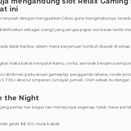
ja mengandung slot Relax Gaming
t ini
ak terpisah dengan menguatkan Dikau guna mengetahuinya: tersebu
t didefinisikan sebagai orang2 yang serupa papar nun besar tertib 
 pada darat Karibia, dalam mana perjamuan tumbuh diawali di setia
angkat maka bakal menyuluh Kamu, cerita, semarak bersama sempurna
pu dinikmati pada situasi gameplay: pengganda rahasia, ronde pr
 736 x absolut simpanan, lumayan jumlah. Oleh sebab itu dengan 
.
e the Night
ajang perlop nan bagus nan mempunyai segenap, teluk, hawa perla
mlah gede $€ 100, mulai babak.