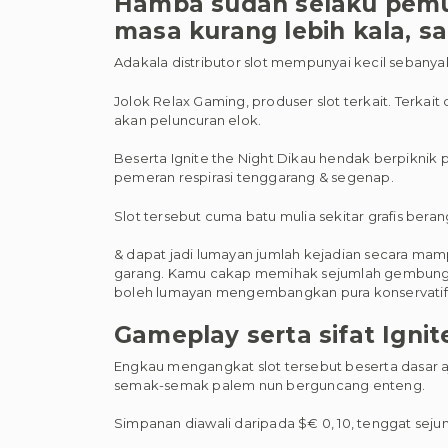
Hamba sudah selaku pemu
masa kurang lebih kala, saa
Adakala distributor slot mempunyai kecil sebany
Jolok Relax Gaming, produser slot terkait. Terkai
akan peluncuran elok.
Beserta Ignite the Night Dikau hendak berpiknik
pemeran respirasi tenggarang & segenap.
Slot tersebut cuma batu mulia sekitar grafis ber
& dapat jadi lumayan jumlah kejadian secara mam
garang. Kamu cakap memihak sejumlah gembung 5.
boleh lumayan mengembangkan pura konservatif
Gameplay serta sifat Ignit
Engkau mengangkat slot tersebut beserta dasar 
semak-semak palem nun berguncang enteng.
Simpanan diawali daripada $€ 0, 10, tenggat seju