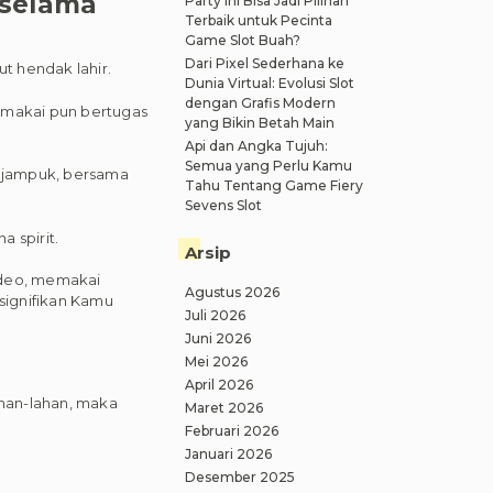
 selama
Party Ini Bisa Jadi Pilihan
Terbaik untuk Pecinta
Game Slot Buah?
Dari Pixel Sederhana ke
t hendak lahir.
Dunia Virtual: Evolusi Slot
dengan Grafis Modern
memakai pun bertugas
yang Bikin Betah Main
Api dan Angka Tujuh:
Semua yang Perlu Kamu
p jampuk, bersama
Tahu Tentang Game Fiery
Sevens Slot
 spirit.
Arsip
odeo, memakai
Agustus 2026
signifikan Kamu
Juli 2026
Juni 2026
Mei 2026
April 2026
han-lahan, maka
Maret 2026
Februari 2026
Januari 2026
Desember 2025