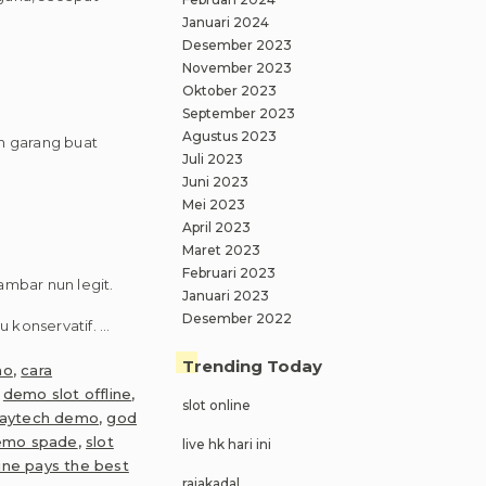
Januari 2024
Desember 2023
November 2023
Oktober 2023
September 2023
Agustus 2023
 garang buat
Juli 2023
Juni 2023
Mei 2023
April 2023
Maret 2023
Februari 2023
ambar nun legit.
Januari 2023
Desember 2022
konservatif. …
Trending Today
mo
,
cara
,
demo slot offline
,
slot online
laytech demo
,
god
demo spade
,
slot
live hk hari ini
ine pays the best
rajakadal