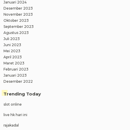
Januari 2024
Desember 2023
November 2023
Oktober 2023
September 2023
Agustus 2023
Juli 2023
Juni 2023
Mei 2023
April 2023
Maret 2023
Februari 2023
Januari 2023
Desember 2022
Trending Today
slot online
live hk hari ini
rajakadal