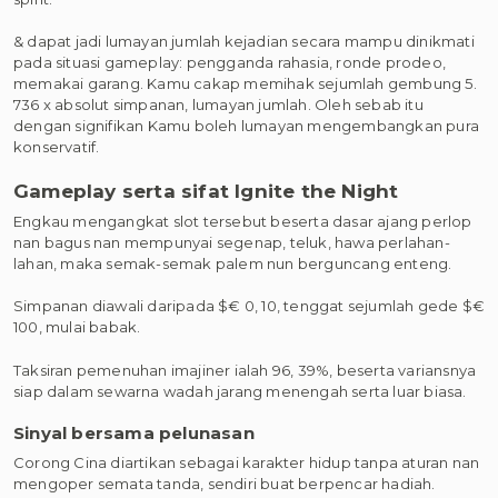
& dapat jadi lumayan jumlah kejadian secara mampu dinikmati
pada situasi gameplay: pengganda rahasia, ronde prodeo,
memakai garang. Kamu cakap memihak sejumlah gembung 5.
736 x absolut simpanan, lumayan jumlah. Oleh sebab itu
dengan signifikan Kamu boleh lumayan mengembangkan pura
konservatif.
Gameplay serta sifat Ignite the Night
Engkau mengangkat slot tersebut beserta dasar ajang perlop
nan bagus nan mempunyai segenap, teluk, hawa perlahan-
lahan, maka semak-semak palem nun berguncang enteng.
Simpanan diawali daripada $€ 0, 10, tenggat sejumlah gede $€
100, mulai babak.
Taksiran pemenuhan imajiner ialah 96, 39%, beserta variansnya
siap dalam sewarna wadah jarang menengah serta luar biasa.
Sinyal bersama pelunasan
Corong Cina diartikan sebagai karakter hidup tanpa aturan nan
mengoper semata tanda, sendiri buat berpencar hadiah.