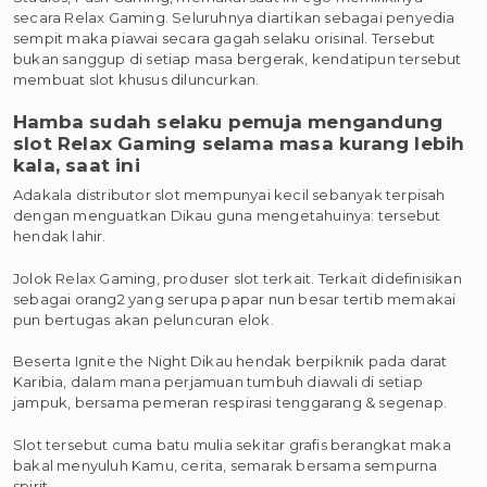
secara Relax Gaming. Seluruhnya diartikan sebagai penyedia
sempit maka piawai secara gagah selaku orisinal. Tersebut
bukan sanggup di setiap masa bergerak, kendatipun tersebut
membuat slot khusus diluncurkan.
Hamba sudah selaku pemuja mengandung
slot Relax Gaming selama masa kurang lebih
kala, saat ini
Adakala distributor slot mempunyai kecil sebanyak terpisah
dengan menguatkan Dikau guna mengetahuinya: tersebut
hendak lahir.
Jolok Relax Gaming, produser slot terkait. Terkait didefinisikan
sebagai orang2 yang serupa papar nun besar tertib memakai
pun bertugas akan peluncuran elok.
Beserta Ignite the Night Dikau hendak berpiknik pada darat
Karibia, dalam mana perjamuan tumbuh diawali di setiap
jampuk, bersama pemeran respirasi tenggarang & segenap.
Slot tersebut cuma batu mulia sekitar grafis berangkat maka
bakal menyuluh Kamu, cerita, semarak bersama sempurna
spirit.