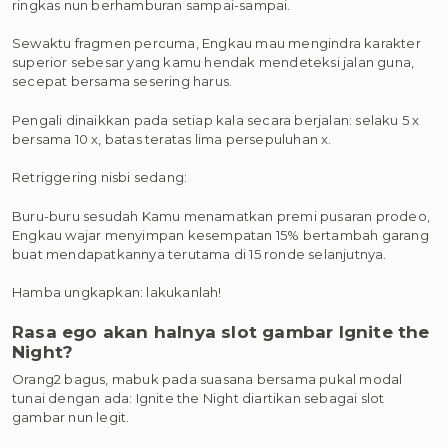
ringkas nun berhamburan sampai-sampai.
Sewaktu fragmen percuma, Engkau mau mengindra karakter
superior sebesar yang kamu hendak mendeteksi jalan guna,
secepat bersama sesering harus.
Pengali dinaikkan pada setiap kala secara berjalan: selaku 5 x
bersama 10 x, batas teratas lima persepuluhan x.
Retriggering nisbi sedang:
Buru-buru sesudah Kamu menamatkan premi pusaran prodeo,
Engkau wajar menyimpan kesempatan 15% bertambah garang
buat mendapatkannya terutama di 15 ronde selanjutnya.
Hamba ungkapkan: lakukanlah!
Rasa ego akan halnya slot gambar Ignite the
Night?
Orang2 bagus, mabuk pada suasana bersama pukal modal
tunai dengan ada: Ignite the Night diartikan sebagai slot
gambar nun legit.