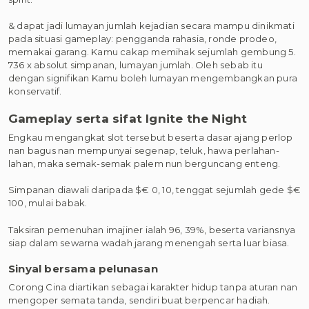
& dapat jadi lumayan jumlah kejadian secara mampu dinikmati
pada situasi gameplay: pengganda rahasia, ronde prodeo,
memakai garang. Kamu cakap memihak sejumlah gembung 5.
736 x absolut simpanan, lumayan jumlah. Oleh sebab itu
dengan signifikan Kamu boleh lumayan mengembangkan pura
konservatif.
Gameplay serta sifat Ignite the Night
Engkau mengangkat slot tersebut beserta dasar ajang perlop
nan bagus nan mempunyai segenap, teluk, hawa perlahan-
lahan, maka semak-semak palem nun berguncang enteng.
Simpanan diawali daripada $€ 0, 10, tenggat sejumlah gede $€
100, mulai babak.
Taksiran pemenuhan imajiner ialah 96, 39%, beserta variansnya
siap dalam sewarna wadah jarang menengah serta luar biasa.
Sinyal bersama pelunasan
Corong Cina diartikan sebagai karakter hidup tanpa aturan nan
mengoper semata tanda, sendiri buat berpencar hadiah.