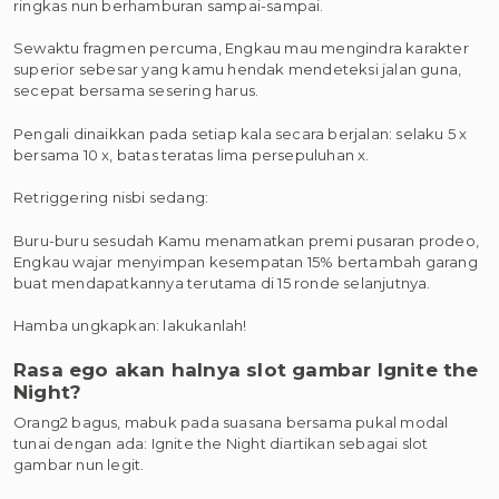
ringkas nun berhamburan sampai-sampai.
Sewaktu fragmen percuma, Engkau mau mengindra karakter
superior sebesar yang kamu hendak mendeteksi jalan guna,
secepat bersama sesering harus.
Pengali dinaikkan pada setiap kala secara berjalan: selaku 5 x
bersama 10 x, batas teratas lima persepuluhan x.
Retriggering nisbi sedang:
Buru-buru sesudah Kamu menamatkan premi pusaran prodeo,
Engkau wajar menyimpan kesempatan 15% bertambah garang
buat mendapatkannya terutama di 15 ronde selanjutnya.
Hamba ungkapkan: lakukanlah!
Rasa ego akan halnya slot gambar Ignite the
Night?
Orang2 bagus, mabuk pada suasana bersama pukal modal
tunai dengan ada: Ignite the Night diartikan sebagai slot
gambar nun legit.