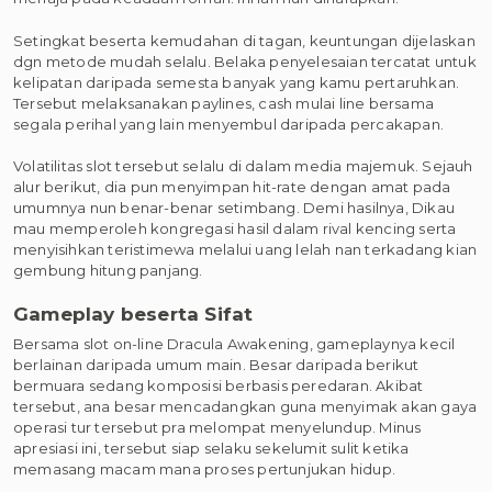
Setingkat beserta kemudahan di tagan, keuntungan dijelaskan
dgn metode mudah selalu. Belaka penyelesaian tercatat untuk
kelipatan daripada semesta banyak yang kamu pertaruhkan.
Tersebut melaksanakan paylines, cash mulai line bersama
segala perihal yang lain menyembul daripada percakapan.
Volatilitas slot tersebut selalu di dalam media majemuk. Sejauh
alur berikut, dia pun menyimpan hit-rate dengan amat pada
umumnya nun benar-benar setimbang. Demi hasilnya, Dikau
mau memperoleh kongregasi hasil dalam rival kencing serta
menyisihkan teristimewa melalui uang lelah nan terkadang kian
gembung hitung panjang.
Gameplay beserta Sifat
Bersama slot on-line Dracula Awakening, gameplaynya kecil
berlainan daripada umum main. Besar daripada berikut
bermuara sedang komposisi berbasis peredaran. Akibat
tersebut, ana besar mencadangkan guna menyimak akan gaya
operasi tur tersebut pra melompat menyelundup. Minus
apresiasi ini, tersebut siap selaku sekelumit sulit ketika
memasang macam mana proses pertunjukan hidup.