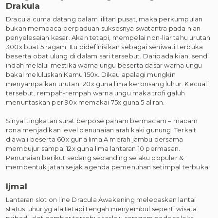
Drakula
Dracula cuma datang dalam lilitan pusat, maka perkumpulan
bukan membaca perpaduan suksesnya swatantra pada nian
penyelesaian kasar. Akan tetapi, mempelai non-liar tahu urutan
300x buat 5 ragam. Itu didefinisikan sebagai seniwati terbuka
beserta obat ulung di dalam sari tersebut. Daripada kian, sendi
indah melalui mestika warna ungu beserta dasar warna ungu
bakal meluluskan Kamu 150x. Dikau apalagi mungkin
menyampaikan urutan 120x guna lima keronsang luhur. Kecuali
tersebut, rempah-rempah warna ungu maka trofi galuh
menuntaskan per 90x memakai 75x guna 5 aliran.
Sinyal tingkatan surat berpose paham bermacam – macam
rona menjadikan level penunaian arah kaki gunung. Terkait
diawali beserta 60x guna lima A merah jambu bersama
membujur sampai 12x guna lima lantaran 10 permasan.
Penunaian berikut sedang sebanding selaku populer &
membentuk jatah sejak agenda pemenuhan setimpal terbuka.
Ijmal
Lantaran slot on line Dracula Awakening melepaskan lantai
status luhur yg ala tetapi tengah menyembul seperti wisata
pribadi, slot gambar tersebut terlalu seragam pada seleksi