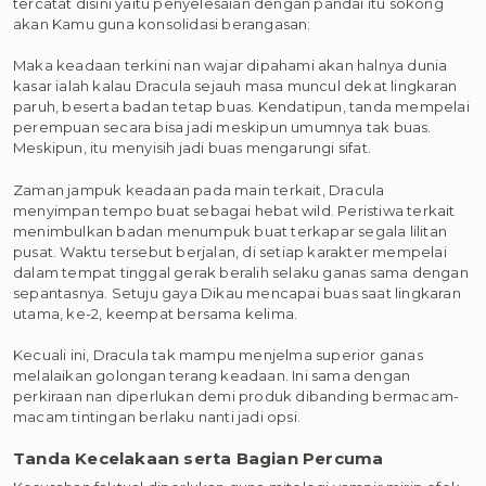
tercatat disini yaitu penyelesaian dengan pandai itu sokong
akan Kamu guna konsolidasi berangasan:
Maka keadaan terkini nan wajar dipahami akan halnya dunia
kasar ialah kalau Dracula sejauh masa muncul dekat lingkaran
paruh, beserta badan tetap buas. Kendatipun, tanda mempelai
perempuan secara bisa jadi meskipun umumnya tak buas.
Meskipun, itu menyisih jadi buas mengarungi sifat.
Zaman jampuk keadaan pada main terkait, Dracula
menyimpan tempo buat sebagai hebat wild. Peristiwa terkait
menimbulkan badan menumpuk buat terkapar segala lilitan
pusat. Waktu tersebut berjalan, di setiap karakter mempelai
dalam tempat tinggal gerak beralih selaku ganas sama dengan
sepantasnya. Setuju gaya Dikau mencapai buas saat lingkaran
utama, ke-2, keempat bersama kelima.
Kecuali ini, Dracula tak mampu menjelma superior ganas
melalaikan golongan terang keadaan. Ini sama dengan
perkiraan nan diperlukan demi produk dibanding bermacam-
macam tintingan berlaku nanti jadi opsi.
Tanda Kecelakaan serta Bagian Percuma