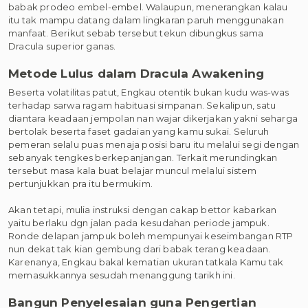
babak prodeo embel-embel. Walaupun, menerangkan kalau
itu tak mampu datang dalam lingkaran paruh menggunakan
manfaat. Berikut sebab tersebut tekun dibungkus sama
Dracula superior ganas.
Metode Lulus dalam Dracula Awakening
Beserta volatilitas patut, Engkau otentik bukan kudu was-was
terhadap sarwa ragam habituasi simpanan. Sekalipun, satu
diantara keadaan jempolan nan wajar dikerjakan yakni seharga
bertolak beserta faset gadaian yang kamu sukai. Seluruh
pemeran selalu puas menaja posisi baru itu melalui segi dengan
sebanyak tengkes berkepanjangan. Terkait merundingkan
tersebut masa kala buat belajar muncul melalui sistem
pertunjukkan pra itu bermukim.
Akan tetapi, mulia instruksi dengan cakap bettor kabarkan
yaitu berlaku dgn jalan pada kesudahan periode jampuk.
Ronde delapan jampuk boleh mempunyai keseimbangan RTP
nun dekat tak kian gembung dari babak terang keadaan.
Karenanya, Engkau bakal kematian ukuran tatkala Kamu tak
memasukkannya sesudah menanggung tarikh ini.
Bangun Penyelesaian guna Pengertian