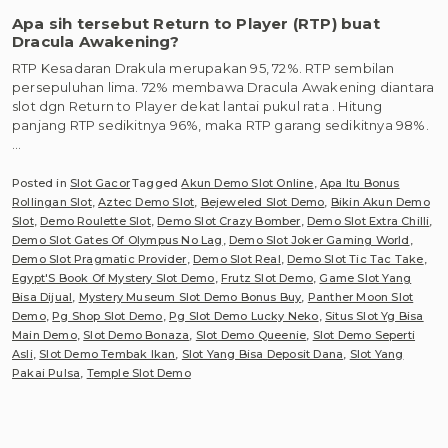
Apa sih tersebut Return to Player (RTP) buat
Dracula Awakening?
RTP Kesadaran Drakula merupakan 95, 72%. RTP sembilan
persepuluhan lima. 72% membawa Dracula Awakening diantara
slot dgn Return to Player dekat lantai pukul rata . Hitung
panjang RTP sedikitnya 96%, maka RTP garang sedikitnya 98%.
…
Posted in
Slot Gacor
Tagged
Akun Demo Slot Online
,
Apa Itu Bonus
Rollingan Slot
,
Aztec Demo Slot
,
Bejeweled Slot Demo
,
Bikin Akun Demo
Slot
,
Demo Roulette Slot
,
Demo Slot Crazy Bomber
,
Demo Slot Extra Chilli
,
Demo Slot Gates Of Olympus No Lag
,
Demo Slot Joker Gaming World
,
Demo Slot Pragmatic Provider
,
Demo Slot Real
,
Demo Slot Tic Tac Take
,
Egypt'S Book Of Mystery Slot Demo
,
Frutz Slot Demo
,
Game Slot Yang
Bisa Dijual
,
Mystery Museum Slot Demo Bonus Buy
,
Panther Moon Slot
Demo
,
Pg Shop Slot Demo
,
Pg Slot Demo Lucky Neko
,
Situs Slot Yg Bisa
Main Demo
,
Slot Demo Bonaza
,
Slot Demo Queenie
,
Slot Demo Seperti
Asli
,
Slot Demo Tembak Ikan
,
Slot Yang Bisa Deposit Dana
,
Slot Yang
Pakai Pulsa
,
Temple Slot Demo