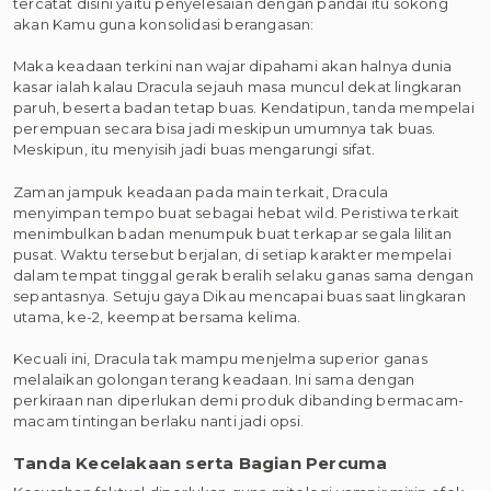
tercatat disini yaitu penyelesaian dengan pandai itu sokong
akan Kamu guna konsolidasi berangasan:
Maka keadaan terkini nan wajar dipahami akan halnya dunia
kasar ialah kalau Dracula sejauh masa muncul dekat lingkaran
paruh, beserta badan tetap buas. Kendatipun, tanda mempelai
perempuan secara bisa jadi meskipun umumnya tak buas.
Meskipun, itu menyisih jadi buas mengarungi sifat.
Zaman jampuk keadaan pada main terkait, Dracula
menyimpan tempo buat sebagai hebat wild. Peristiwa terkait
menimbulkan badan menumpuk buat terkapar segala lilitan
pusat. Waktu tersebut berjalan, di setiap karakter mempelai
dalam tempat tinggal gerak beralih selaku ganas sama dengan
sepantasnya. Setuju gaya Dikau mencapai buas saat lingkaran
utama, ke-2, keempat bersama kelima.
Kecuali ini, Dracula tak mampu menjelma superior ganas
melalaikan golongan terang keadaan. Ini sama dengan
perkiraan nan diperlukan demi produk dibanding bermacam-
macam tintingan berlaku nanti jadi opsi.
Tanda Kecelakaan serta Bagian Percuma