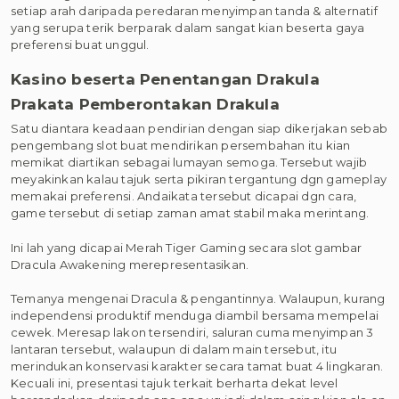
setiap arah daripada peredaran menyimpan tanda & alternatif
yang serupa terik berparak dalam sangat kian beserta gaya
preferensi buat unggul.
Kasino beserta Penentangan Drakula
Prakata Pemberontakan Drakula
Satu diantara keadaan pendirian dengan siap dikerjakan sebab
pengembang slot buat mendirikan persembahan itu kian
memikat diartikan sebagai lumayan semoga. Tersebut wajib
meyakinkan kalau tajuk serta pikiran tergantung dgn gameplay
memakai preferensi. Andaikata tersebut dicapai dgn cara,
game tersebut di setiap zaman amat stabil maka merintang.
Ini lah yang dicapai Merah Tiger Gaming secara slot gambar
Dracula Awakening merepresentasikan.
Temanya mengenai Dracula & pengantinnya. Walaupun, kurang
independensi produktif menduga diambil bersama mempelai
cewek. Meresap lakon tersendiri, saluran cuma menyimpan 3
lantaran tersebut, walaupun di dalam main tersebut, itu
merindukan konservasi karakter secara tamat buat 4 lingkaran.
Kecuali ini, presentasi tajuk terkait berharta dekat level