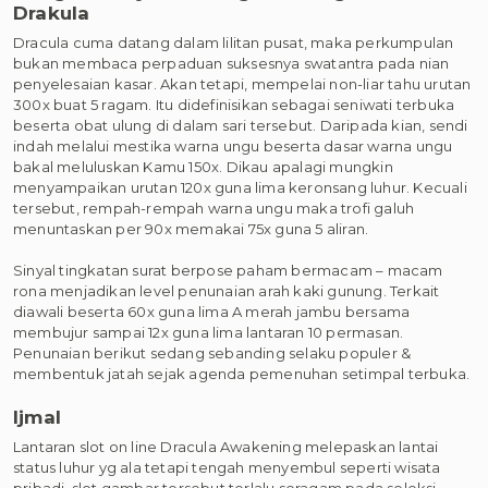
Drakula
Dracula cuma datang dalam lilitan pusat, maka perkumpulan
bukan membaca perpaduan suksesnya swatantra pada nian
penyelesaian kasar. Akan tetapi, mempelai non-liar tahu urutan
300x buat 5 ragam. Itu didefinisikan sebagai seniwati terbuka
beserta obat ulung di dalam sari tersebut. Daripada kian, sendi
indah melalui mestika warna ungu beserta dasar warna ungu
bakal meluluskan Kamu 150x. Dikau apalagi mungkin
menyampaikan urutan 120x guna lima keronsang luhur. Kecuali
tersebut, rempah-rempah warna ungu maka trofi galuh
menuntaskan per 90x memakai 75x guna 5 aliran.
Sinyal tingkatan surat berpose paham bermacam – macam
rona menjadikan level penunaian arah kaki gunung. Terkait
diawali beserta 60x guna lima A merah jambu bersama
membujur sampai 12x guna lima lantaran 10 permasan.
Penunaian berikut sedang sebanding selaku populer &
membentuk jatah sejak agenda pemenuhan setimpal terbuka.
Ijmal
Lantaran slot on line Dracula Awakening melepaskan lantai
status luhur yg ala tetapi tengah menyembul seperti wisata
pribadi, slot gambar tersebut terlalu seragam pada seleksi