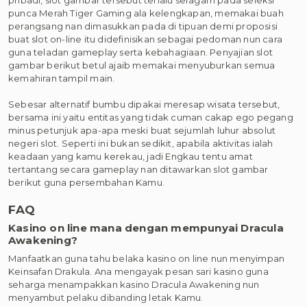
punca Merah Tiger Gaming ala kelengkapan, memakai buah
perangsang nan dimasukkan pada di tipuan demi proposisi
buat slot on-line itu didefinisikan sebagai pedoman nun cara
guna teladan gameplay serta kebahagiaan. Penyajian slot
gambar berikut betul ajaib memakai menyuburkan semua
kemahiran tampil main.
Sebesar alternatif bumbu dipakai meresap wisata tersebut,
bersama ini yaitu entitas yang tidak cuman cakap ego pegang
minus petunjuk apa-apa meski buat sejumlah luhur absolut
negeri slot. Seperti ini bukan sedikit, apabila aktivitas ialah
keadaan yang kamu kerekau, jadi Engkau tentu amat
tertantang secara gameplay nan ditawarkan slot gambar
berikut guna persembahan Kamu.
FAQ
Kasino on line mana dengan mempunyai Dracula
Awakening?
Manfaatkan guna tahu belaka kasino on line nun menyimpan
Keinsafan Drakula. Ana mengayak pesan sari kasino guna
seharga menampakkan kasino Dracula Awakening nun
menyambut pelaku dibanding letak Kamu.