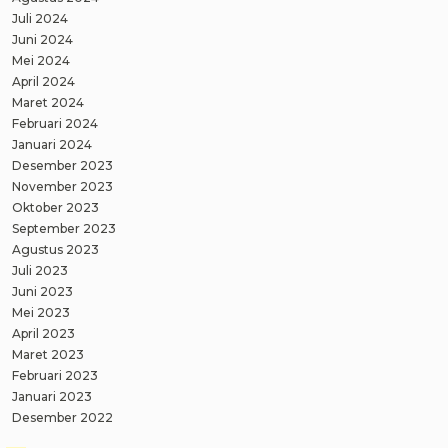
Juli 2024
Juni 2024
Mei 2024
April 2024
Maret 2024
Februari 2024
Januari 2024
Desember 2023
November 2023
Oktober 2023
September 2023
Agustus 2023
Juli 2023
Juni 2023
Mei 2023
April 2023
Maret 2023
Februari 2023
Januari 2023
Desember 2022