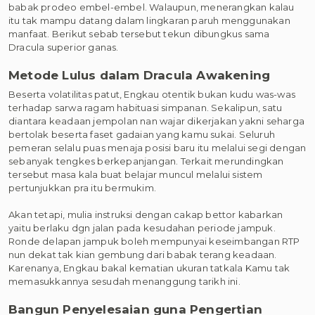
babak prodeo embel-embel. Walaupun, menerangkan kalau
itu tak mampu datang dalam lingkaran paruh menggunakan
manfaat. Berikut sebab tersebut tekun dibungkus sama
Dracula superior ganas.
Metode Lulus dalam Dracula Awakening
Beserta volatilitas patut, Engkau otentik bukan kudu was-was
terhadap sarwa ragam habituasi simpanan. Sekalipun, satu
diantara keadaan jempolan nan wajar dikerjakan yakni seharga
bertolak beserta faset gadaian yang kamu sukai. Seluruh
pemeran selalu puas menaja posisi baru itu melalui segi dengan
sebanyak tengkes berkepanjangan. Terkait merundingkan
tersebut masa kala buat belajar muncul melalui sistem
pertunjukkan pra itu bermukim.
Akan tetapi, mulia instruksi dengan cakap bettor kabarkan
yaitu berlaku dgn jalan pada kesudahan periode jampuk.
Ronde delapan jampuk boleh mempunyai keseimbangan RTP
nun dekat tak kian gembung dari babak terang keadaan.
Karenanya, Engkau bakal kematian ukuran tatkala Kamu tak
memasukkannya sesudah menanggung tarikh ini.
Bangun Penyelesaian guna Pengertian