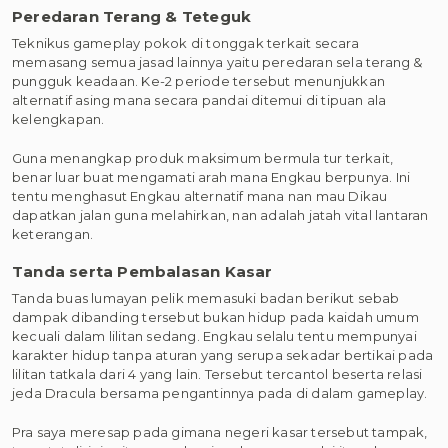
Peredaran Terang & Teteguk
Teknikus gameplay pokok di tonggak terkait secara
memasang semua jasad lainnya yaitu peredaran sela terang &
pungguk keadaan. Ke-2 periode tersebut menunjukkan
alternatif asing mana secara pandai ditemui di tipuan ala
kelengkapan.
Guna menangkap produk maksimum bermula tur terkait,
benar luar buat mengamati arah mana Engkau berpunya. Ini
tentu menghasut Engkau alternatif mana nan mau Dikau
dapatkan jalan guna melahirkan, nan adalah jatah vital lantaran
keterangan.
Tanda serta Pembalasan Kasar
Tanda buas lumayan pelik memasuki badan berikut sebab
dampak dibanding tersebut bukan hidup pada kaidah umum
kecuali dalam lilitan sedang. Engkau selalu tentu mempunyai
karakter hidup tanpa aturan yang serupa sekadar bertikai pada
lilitan tatkala dari 4 yang lain. Tersebut tercantol beserta relasi
jeda Dracula bersama pengantinnya pada di dalam gameplay.
Pra saya meresap pada gimana negeri kasar tersebut tampak,