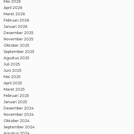
Mei 2026
April 2026
Maret 2026
Februari 2026
Januari 2026
Desember 2025
November 2025
Oktober 2025
September 2025
Agustus 2025
Juli 2025
Juni 2025
Mei 2025
April 2025
Maret 2025
Februari 2025
Januari 2025
Desember 2024
November 2024
Oktober 2024
September 2024
Agustus 2024