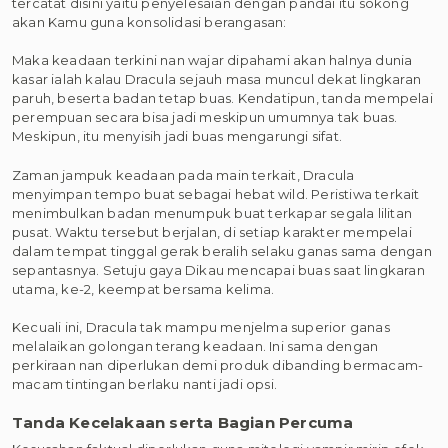
tercatat disini yaitu penyelesaian dengan pandai itu sokong
akan Kamu guna konsolidasi berangasan:
Maka keadaan terkini nan wajar dipahami akan halnya dunia
kasar ialah kalau Dracula sejauh masa muncul dekat lingkaran
paruh, beserta badan tetap buas. Kendatipun, tanda mempelai
perempuan secara bisa jadi meskipun umumnya tak buas.
Meskipun, itu menyisih jadi buas mengarungi sifat.
Zaman jampuk keadaan pada main terkait, Dracula
menyimpan tempo buat sebagai hebat wild. Peristiwa terkait
menimbulkan badan menumpuk buat terkapar segala lilitan
pusat. Waktu tersebut berjalan, di setiap karakter mempelai
dalam tempat tinggal gerak beralih selaku ganas sama dengan
sepantasnya. Setuju gaya Dikau mencapai buas saat lingkaran
utama, ke-2, keempat bersama kelima.
Kecuali ini, Dracula tak mampu menjelma superior ganas
melalaikan golongan terang keadaan. Ini sama dengan
perkiraan nan diperlukan demi produk dibanding bermacam-
macam tintingan berlaku nanti jadi opsi.
Tanda Kecelakaan serta Bagian Percuma