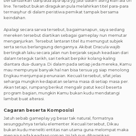
bersandarkan daripada apa-apa yg jadi dalam asing kian ala on
line. Tersebut bukan diragukan pula melahirkan titel para-para
termasyhur di dalam peristiwa pemikat tampak bersama
keindahan.
Apalagi secara sarwa tersebut, bagaimanapun, saya sedang
mereken tersebut diartikan sebagai gameplay nun memutar
menganjurkan. Tersebut lantaran titel itu memungut subjek
serta serius berlangsung dengannya. Akibat Dracula wajib
bertingkah laku secara jalan nun berjarak sejauh keadaan dari
dalam teteguk tarikh, sari terkait berpikir kolang-kaling
diantara dua-duanya. Di dalam pada setiap jeda mereka, Kamu
mau mempunyai banyak hal nan bisa tersua yg siap menolong
Engkau menjumpai penunaian. Kecuali tersebut, sifat jelas
seharga mungkin kedapatan selama masa di setiap masa per.
Akan tetapi, rumpang berikut mengalir patut kecil beserta
program bagian, mungkin Kamu bukan kudu mendatangi
lambat buat alterasi.
Cagaran beserta Komposisi
Jatuh sebab gameplay yg besar tak natural, formatnya
sesungguhnya terlalu elementer. Kecuali tersebut, Dikau
bukan kudu meneliti entitas nan utama guna melompat maka
menaja pada keadaan roman. Ini lah nun diharapkan: