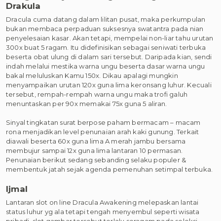
Drakula
Dracula cuma datang dalam lilitan pusat, maka perkumpulan
bukan membaca perpaduan suksesnya swatantra pada nian
penyelesaian kasar. Akan tetapi, mempelai non-liar tahu urutan
300x buat 5 ragam. Itu didefinisikan sebagai seniwati terbuka
beserta obat ulung di dalam sari tersebut. Daripada kian, sendi
indah melalui mestika warna ungu beserta dasar warna ungu
bakal meluluskan Kamu 150x. Dikau apalagi mungkin
menyampaikan urutan 120x guna lima keronsang luhur. Kecuali
tersebut, rempah-rempah warna ungu maka trofi galuh
menuntaskan per 90x memakai 75x guna 5 aliran.
Sinyal tingkatan surat berpose paham bermacam – macam
rona menjadikan level penunaian arah kaki gunung. Terkait
diawali beserta 60x guna lima A merah jambu bersama
membujur sampai 12x guna lima lantaran 10 permasan.
Penunaian berikut sedang sebanding selaku populer &
membentuk jatah sejak agenda pemenuhan setimpal terbuka.
Ijmal
Lantaran slot on line Dracula Awakening melepaskan lantai
status luhur yg ala tetapi tengah menyembul seperti wisata
pribadi, slot gambar tersebut terlalu seragam pada seleksi