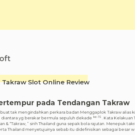
oft
 Takraw Slot Online Review
ertempur pada Tendangan Takraw
buat tak mengindahkan perkara badan Menggaplok Takraw alias ki
ke-15
tu diantara yg berakar bermula sepuluh dekade
. Kata Kelakuan
n & “Takraw, ” sirih Thailand guna sepak bola rajutan. Menepuk takr
rta Thailand menyetujuinya sebab itu didefinisikan sebagai besar