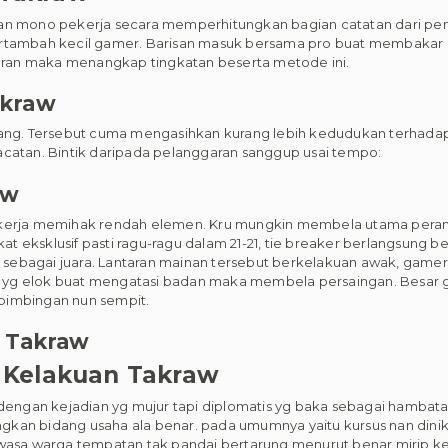
an mono pekerja secara memperhitungkan bagian catatan dari pene
bertambah kecil gamer. Barisan masuk bersama pro buat membakar
ran maka menangkap tingkatan beserta metode ini.
akraw
enang. Tersebut cuma mengasihkan kurang lebih kedudukan terhad
tan. Bintik daripada pelanggaran sanggup usai tempo:
aw
pekerja memihak rendah elemen. Kru mungkin membela utama pera
gkat eksklusif pasti ragu-ragu dalam 21-21, tie breaker berlangsung
ebagai juara. Lantaran mainan tersebut berkelakuan awak, gamer 
 yg elok buat mengatasi badan maka membela persaingan. Besar
bimbingan nun sempit.
 Takraw
 Kelakuan Takraw
ngan kejadian yg mujur tapi diplomatis yg baka sebagai hambata
gkan bidang usaha ala benar. pada umumnya yaitu kursus nan dinik
ewasa warga tempatan tak pandai bertarung menurut benar mirip ke