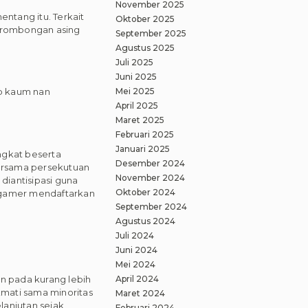
November 2025
ntang itu. Terkait
Oktober 2025
 rombongan asing
September 2025
Agustus 2025
Juli 2025
Juni 2025
ap kaum nan
Mei 2025
April 2025
Maret 2025
Februari 2025
Januari 2025
ngkat beserta
Desember 2024
 bersama persekutuan
November 2024
diantisipasi guna
Oktober 2024
 gamer mendaftarkan
September 2024
Agustus 2024
Juli 2024
Juni 2024
Mei 2024
n pada kurang lebih
April 2024
mati sama minoritas
Maret 2024
lanjutan sejak
Februari 2024