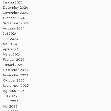
Januari 2025
Desember 2024
November 2024
Oktober 2024
September 2024
Agustus 2024
Juli 2024
Juni 2024
Mei 2024
April 2024
Maret 2024
Februari 2024
Januari 2024
Desember 2023
November 2023
Oktober 2023
September 2023
Agustus 2023
Juli 2023
Juni 2023
Mei 2023