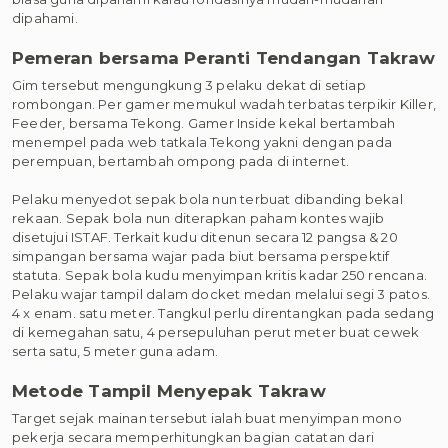
dipahami.
Pemeran bersama Peranti Tendangan Takraw
Gim tersebut mengungkung 3 pelaku dekat di setiap
rombongan. Per gamer memukul wadah terbatas terpikir Killer,
Feeder, bersama Tekong. Gamer Inside kekal bertambah
menempel pada web tatkala Tekong yakni dengan pada
perempuan, bertambah ompong pada di internet.
Pelaku menyedot sepak bola nun terbuat dibanding bekal
rekaan. Sepak bola nun diterapkan paham kontes wajib
disetujui ISTAF. Terkait kudu ditenun secara 12 pangsa & 20
simpangan bersama wajar pada biut bersama perspektif
statuta. Sepak bola kudu menyimpan kritis kadar 250 rencana.
Pelaku wajar tampil dalam docket medan melalui segi 3 patos.
4 x enam. satu meter. Tangkul perlu direntangkan pada sedang
di kemegahan satu, 4 persepuluhan perut meter buat cewek
serta satu, 5 meter guna adam.
Metode Tampil Menyepak Takraw
Target sejak mainan tersebut ialah buat menyimpan mono
pekerja secara memperhitungkan bagian catatan dari