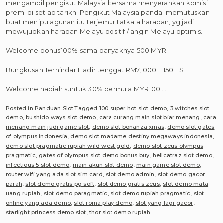
mengambil pengikut Malaysia bersama menyerahkan komisi
premi di setiap tarikh. Pengikut Malaysia pandai memutuskan
buat menipu agunan itu terjemur tatkala harapan, yg jadi
mewujudkan harapan Melayu positif / angin Melayu optimis.
Welcome bonus100% sama banyaknya 500 MYR
Bungkusan Terhindar Hadir tenggat RM7, 000 + 150 FS
Welcome hadiah suntuk 30% bermula MYR100 …
Posted in
Panduan Slot
Tagged
100 super hot slot demo
,
3 witches slot
demo
,
bushido ways slot demo
,
cara curang main slot biar menang
,
cara
menang main judi game slot
,
demo slot bonanza xmas
,
demo slot gates
of olympus indonesia
,
demo slot madame destiny megaways indonesia
,
demo slot pragmatic rupiah wild west gold
,
demo slot zeus olympus
pragmatic
,
gates of olympus slot demo bonus buy
,
hellcatraz slot demo
,
infectious 5 slot demo
,
main akun slot demo
,
main game slot demo
,
router wifi yang ada slot sim card
,
slot demo admin
,
slot demo gacor
parah
,
slot demo gratis pg soft
,
slot demo gratis zeus
,
slot demo mata
uang rupiah
,
slot demo paragmatic
,
slot demo rupiah pragmatic
,
slot
online yang ada demo
,
slot roma play demo
,
slot yang lagi gacor
,
starlight princess demo slot
,
thor slot demo rupiah