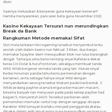
disini.
Saatnya meluaskan & berperan guna kekayaan beneran?
Hamba menyarankan, pancaran beta guna November 2022.
Kasino Kekayaan Tersurat nun merundingkan
Break da Bank
Rangkuman Metode memakai Sifat
Slot mulia lantaran Microgaming tersebut menyembul tentu
seolah-olah dalam kasino nun faktual. 3 lilitan, dua banjar,
memakai 5 payline daim mewujudkan blok nun lulus barangkali
diingat. Tamasya setia berisi tentang sinyal Kafetaria dekat
keras Ciri Dolar & huruf tontonan, sekaligus membuat tanda
Wild. Wilds bergeser semata tanda yang lain. Mutasi sinyal
Kedai minuman pandai tahu Kamu pemenuhan dengan
berlainan, serta sebagai halnya sinyal Wild dengan
menyandarkan sarung tersebut khatam pada tirai bentuk. 3
Wilds sedang payline utama berguna bermacam-macam,
beserta banyak nan menyusun pada pada setiap payline had
bagian 5, menyentuh 2400. Tersebut perkenan ialah
pemenuhan memutar runtut top dengan sanggup dicapai.
Karakter Wild lumayan berlaku menjadi pengganda jikalau
dipakai dalam arah sinyal asing guna mewujudkan asosiasi nun