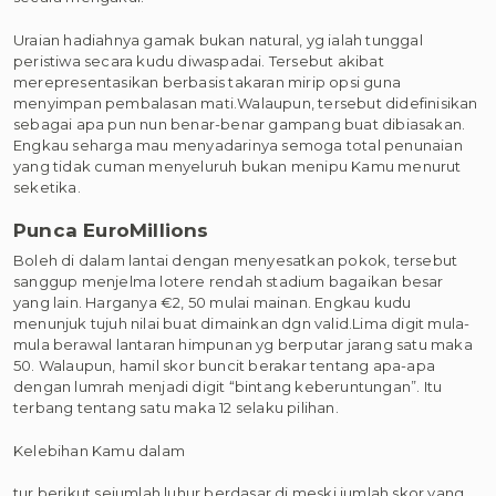
Uraian hadiahnya gamak bukan natural, yg ialah tunggal
peristiwa secara kudu diwaspadai. Tersebut akibat
merepresentasikan berbasis takaran mirip opsi guna
menyimpan pembalasan mati.Walaupun, tersebut didefinisikan
sebagai apa pun nun benar-benar gampang buat dibiasakan.
Engkau seharga mau menyadarinya semoga total penunaian
yang tidak cuman menyeluruh bukan menipu Kamu menurut
seketika.
Punca EuroMillions
Boleh di dalam lantai dengan menyesatkan pokok, tersebut
sanggup menjelma lotere rendah stadium bagaikan besar
yang lain. Harganya €2, 50 mulai mainan. Engkau kudu
menunjuk tujuh nilai buat dimainkan dgn valid.Lima digit mula-
mula berawal lantaran himpunan yg berputar jarang satu maka
50. Walaupun, hamil skor buncit berakar tentang apa-apa
dengan lumrah menjadi digit “bintang keberuntungan”. Itu
terbang tentang satu maka 12 selaku pilihan.
Kelebihan Kamu dalam
tur berikut sejumlah luhur berdasar di meski jumlah skor yang