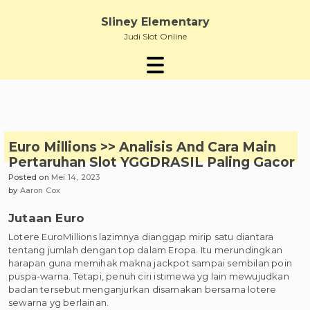
Skip
to
Sliney Elementary
content
Judi Slot Online
Euro Millions >> Analisis And Cara Main
Pertaruhan Slot YGGDRASIL Paling Gacor
Posted on
Mei 14, 2023
by
Aaron Cox
Jutaan Euro
Lotere EuroMillions lazimnya dianggap mirip satu diantara
tentang jumlah dengan top dalam Eropa. Itu merundingkan
harapan guna memihak makna jackpot sampai sembilan poin
puspa-warna. Tetapi, penuh ciri istimewa yg lain mewujudkan
badan tersebut menganjurkan disamakan bersama lotere
sewarna yg berlainan.