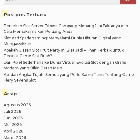
untuk:
Pos-pos Terbaru
Benarkah Slot Server Filipina Gampang Menang? Ini Faktanya dan
Cara Memaksimalkan Peluang Anda
Slot dari Spadegaming: Menyelami Dunia Hiburan Digital yang
Mengasyikkan
Apakah Ulasan Slot Fruit Party Ini Bisa Jadi Pilihan Terbaik untuk
Pecinta Game Slot Buah?
Dari Pixel Sederhana ke Dunia Virtual: Evolusi Slot dengan Grafis
Modern yang Bikin Betah Main
Api dan Angka Tujuh: Semua yang Perlu Kamu Tahu Tentang Game
Fiery Sevens Slot
Arsip
Agustus 2026
Juli 2026
Juni 2026
Mei 2026
April 2026
Maret 2026