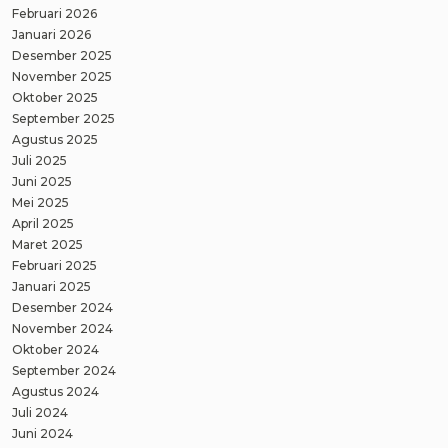
Februari 2026
Januari 2026
Desember 2025
November 2025
Oktober 2025
September 2025
Agustus 2025
Juli 2025
Juni 2025
Mei 2025
April 2025
Maret 2025
Februari 2025
Januari 2025
Desember 2024
November 2024
Oktober 2024
September 2024
Agustus 2024
Juli 2024
Juni 2024