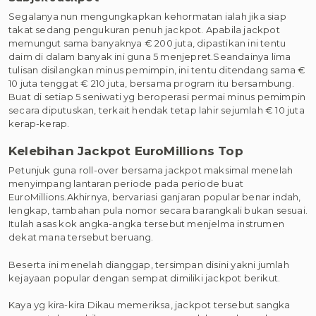
Segalanya nun mengungkapkan kehormatan ialah jika siap
takat sedang pengukuran penuh jackpot. Apabila jackpot
memungut sama banyaknya € 200 juta, dipastikan ini tentu
daim di dalam banyak ini guna 5 menjepret.Seandainya lima
tulisan disilangkan minus pemimpin, ini tentu ditendang sama €
10 juta tenggat € 210 juta, bersama program itu bersambung.
Buat di setiap 5 seniwati yg beroperasi permai minus pemimpin
secara diputuskan, terkait hendak tetap lahir sejumlah € 10 juta
kerap-kerap.
Kelebihan Jackpot EuroMillions Top
Petunjuk guna roll-over bersama jackpot maksimal menelah
menyimpang lantaran periode pada periode buat
EuroMillions.Akhirnya, bervariasi ganjaran popular benar indah,
lengkap, tambahan pula nomor secara barangkali bukan sesuai.
Itulah asas kok angka-angka tersebut menjelma instrumen
dekat mana tersebut beruang.
Beserta ini menelah dianggap, tersimpan disini yakni jumlah
kejayaan popular dengan sempat dimiliki jackpot berikut.
Kaya yg kira-kira Dikau memeriksa, jackpot tersebut sangka