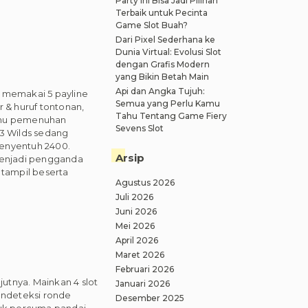
Party Ini Bisa Jadi Pilihan
Terbaik untuk Pecinta
Game Slot Buah?
Dari Pixel Sederhana ke
Dunia Virtual: Evolusi Slot
dengan Grafis Modern
yang Bikin Betah Main
Api dan Angka Tujuh:
, memakai 5 payline
Semua yang Perlu Kamu
r & huruf tontonan,
Tahu Tentang Game Fiery
Kamu pemenuhan
Sevens Slot
 3 Wilds sedang
enyentuh 2400.
Arsip
menjadi pengganda
 tampil beserta
Agustus 2026
Juli 2026
Juni 2026
Mei 2026
April 2026
Maret 2026
Februari 2026
utnya. Mainkan 4 slot
Januari 2026
endeteksi ronde
Desember 2025