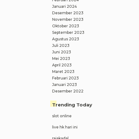
Januari 2024
Desember 2023
November 2023
Oktober 2023
September 2023
Agustus 2023
Juli 2023
Juni 2023
Mei 2023
April 2023
Maret 2023
Februari 2023
Januari 2023
Desember 2022
Trending Today
slot online
live hk hari ini
rajakadal