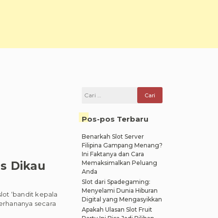
Cari
untuk:
Pos-pos Terbaru
Benarkah Slot Server
Filipina Gampang Menang?
Ini Faktanya dan Cara
s Dikau
Memaksimalkan Peluang
Anda
Slot dari Spadegaming:
Menyelami Dunia Hiburan
lot ‘bandit kepala
Digital yang Mengasyikkan
derhananya secara
Apakah Ulasan Slot Fruit