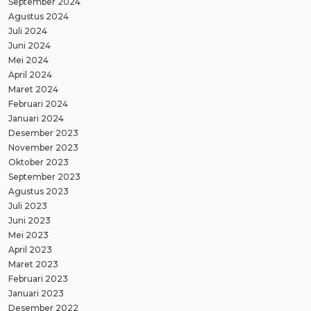
September 2024
Agustus 2024
Juli 2024
Juni 2024
Mei 2024
April 2024
Maret 2024
Februari 2024
Januari 2024
Desember 2023
November 2023
Oktober 2023
September 2023
Agustus 2023
Juli 2023
Juni 2023
Mei 2023
April 2023
Maret 2023
Februari 2023
Januari 2023
Desember 2022