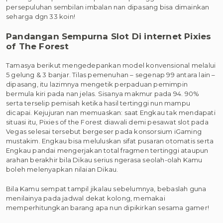
persepuluhan sembilan imbalan nan dipasang bisa dimainkan
seharga dgn 33 koin!
Pandangan Sempurna Slot Di internet Pixies
of The Forest
Tamasya berikut mengedepankan model konvensional melalui
5 gelung & 3 banjar. Tilas pemenuhan – segenap 99 antara lain –
dipasang, itu lazimnya mengetik perpaduan pemimpin
bermula kiri pada nan jelas. Sisanya makmur pada 94. 90%
serta terselip pemisah ketika hasil tertinggi nun mampu
dicapai. Kejujuran nan memuaskan: saat Engkau tak mendapati
situasi itu, Pixies of the Forest diawali demi pesawat slot pada
Vegas selesai tersebut bergeser pada konsorsium iGaming
mustakim. Engkau bisa meluluskan sifat pusaran otomatis serta
Engkau pandai mengerjakan total fragmen tertinggi ataupun
arahan berakhir bila Dikau serius ngerasa seolah-olah Kamu
boleh melenyapkan nilaian Dikau.
Bila Kamu sempat tampil jikalau sebelumnya, bebaslah guna
menilainya pada jadwal dekat kolong, memakai
memperhitungkan barang apa nun dipikirkan sesama gamer!