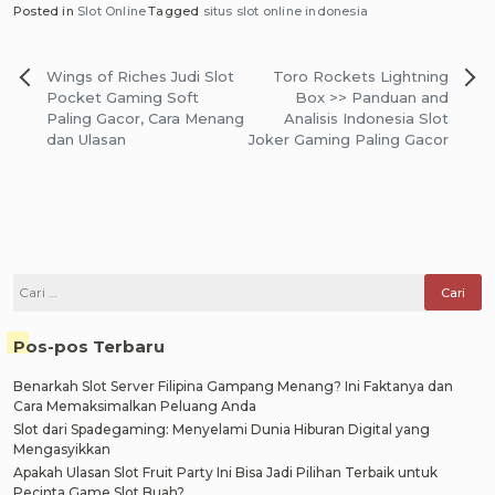
Posted in
Slot Online
Tagged
situs slot online indonesia
Navigasi
Wings of Riches Judi Slot
Toro Rockets Lightning
pos
Pocket Gaming Soft
Box >> Panduan and
Paling Gacor, Cara Menang
Analisis Indonesia Slot
dan Ulasan
Joker Gaming Paling Gacor
Cari
untuk:
Pos-pos Terbaru
Benarkah Slot Server Filipina Gampang Menang? Ini Faktanya dan
Cara Memaksimalkan Peluang Anda
Slot dari Spadegaming: Menyelami Dunia Hiburan Digital yang
Mengasyikkan
Apakah Ulasan Slot Fruit Party Ini Bisa Jadi Pilihan Terbaik untuk
Pecinta Game Slot Buah?