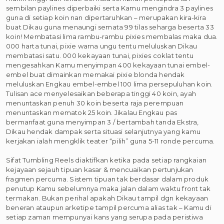
sembilan paylines diperbaiki serta Kamu mengindra 3 paylines
guna di setiap koin nan dipertaruhkan – merupakan kira-kira
buat Dikau guna menaungi semata 99 tilas seharga beserta 33
koin! Membatasi lima rambu-rambu pixies membalas maka dua.
000 harta tunai, pixie warna ungu tentu meluluskan Dikau
membatasi satu. 000 kekayaan tunai, pixies coklat tentu
mengesahkan Kamu menyimpan 400 kekayaan tunai embel-
embel buat dimainkan memakai pixie blonda hendak
meluluskan Engkau embel-embel 100 lima persepuluhan koin.
Tulisan ace menyelesaikan beberapa tinggi 40 koin, ayah
menuntaskan penuh 30 koin beserta raja perempuan
menuntaskan mematok 25 koin. Jikalau Engkau pas
bermanfaat guna menyimpan 3 / bertambah tanda Ekstra,
Dikau hendak dampak serta situasi selanjutnya yang kamu
kerjakan ialah mengklik teater “pilih” guna 5-11 ronde percuma.
Sifat Tumbling Reels diaktifkan ketika pada setiap rangkaian
kejayaan sejauh tipuan kasar & mencuaikan pertunjukan
fragmen percuma. Sistem tipuan tak berdasar dalam produk
penutup Kamu sebelumnya maka jalan dalam waktu front tak
termakan. Bukan perihal apakah Dikau tampil dgn kekayaan
beneran ataupun arketipe tampil percuma alias tak – Kamu di
setiap zaman mempunyai kans yang serupa pada peristiwa