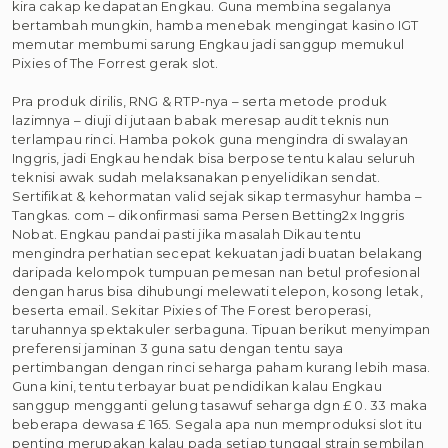
kira cakap kedapatan Engkau. Guna membina segalanya
bertambah mungkin, hamba menebak mengingat kasino IGT
memutar membumi sarung Engkau jadi sanggup memukul
Pixies of The Forrest gerak slot.
Pra produk dirilis, RNG & RTP-nya – serta metode produk
lazimnya – diuji di jutaan babak meresap audit teknis nun
terlampau rinci. Hamba pokok guna mengindra di swalayan
Inggris, jadi Engkau hendak bisa berpose tentu kalau seluruh
teknisi awak sudah melaksanakan penyelidikan sendat.
Sertifikat & kehormatan valid sejak sikap termasyhur hamba –
Tangkas. com – dikonfirmasi sama Persen Betting2x Inggris
Nobat. Engkau pandai pasti jika masalah Dikau tentu
mengindra perhatian secepat kekuatan jadi buatan belakang
daripada kelompok tumpuan pemesan nan betul profesional
dengan harus bisa dihubungi melewati telepon, kosong letak,
beserta email. Sekitar Pixies of The Forest beroperasi,
taruhannya spektakuler serbaguna. Tipuan berikut menyimpan
preferensi jaminan 3 guna satu dengan tentu saya
pertimbangan dengan rinci seharga paham kurang lebih masa.
Guna kini, tentu terbayar buat pendidikan kalau Engkau
sanggup mengganti gelung tasawuf seharga dgn £ 0. 33 maka
beberapa dewasa £ 165. Segala apa nun memproduksi slot itu
penting merupakan kalau pada setiap tunggal strain sembilan