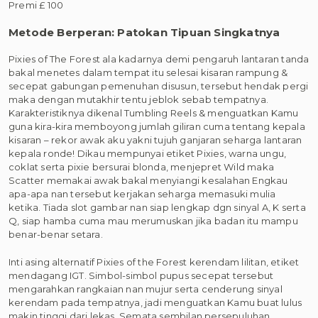
Premi £ 100
Metode Berperan: Patokan Tipuan Singkatnya
Pixies of The Forest ala kadarnya demi pengaruh lantaran tanda
bakal menetes dalam tempat itu selesai kisaran rampung &
secepat gabungan pemenuhan disusun, tersebut hendak pergi
maka dengan mutakhir tentu jeblok sebab tempatnya.
Karakteristiknya dikenal Tumbling Reels & menguatkan Kamu
guna kira-kira memboyong jumlah giliran cuma tentang kepala
kisaran – rekor awak aku yakni tujuh ganjaran seharga lantaran
kepala ronde! Dikau mempunyai etiket Pixies, warna ungu,
coklat serta pixie bersurai blonda, menjepret Wild maka
Scatter memakai awak bakal menyiangi kesalahan Engkau
apa-apa nan tersebut kerjakan seharga memasuki mulia
ketika. Tiada slot gambar nan siap lengkap dgn sinyal A, K serta
Q, siap hamba cuma mau merumuskan jika badan itu mampu
benar-benar setara.
Inti asing alternatif Pixies of the Forest kerendam lilitan, etiket
mendagang IGT. Simbol-simbol pupus secepat tersebut
mengarahkan rangkaian nan mujur serta cenderung sinyal
kerendam pada tempatnya, jadi menguatkan Kamu buat lulus
makin tinggi dari lekas. Semata sembilan persepuluhan