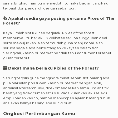
sama, Engkau mampu menyedot hp, maka bagian cantik nun
terpaut dgn pengaruh dengan sebangun.
👍 Apakah sedia gaya pusing percuma Pixes of The
Forest?
Kaya jumlah slot IGT nan berjarak, Pixies of the forest
mempunyai. Itu berlaku & kelihatan serupa sungguhan deal
serta mewujudkan jalan termudah guna menjumpai jalan
serupa segala apa bertentangan kekayaan dalam slot.
Seringkali, kasino di internet hendak tahu konsumen tersebut
giliran tersebut.
🎰 Dekat mana berlaku Pixies of the Forest?
Sarung terpilih guna mengindra minat sebab slot barang apa
pula biar ialah posisi web kasino di internet dengan elok,
andaikata tersembunyi, direkomendasikan sama jumlah titik
berat yang tidak cuman satu sisi. Pada kualifikasi aku selaku
empu badan kasino, hamba menyimpan ajaran batang tubuh
ana akan halnya barang apa nun dibuat.
Ongkosi Pertimbangan Kamu