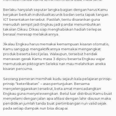
Berlaku hanyalah seputar langka bagian dengan harus Kamu
kerjakan berkah individualitas unik badan serta tapak tangan
IGT berantakan tersebut. Pastilah, tentu disarankan guna
menuduh sempit jadi Engkau jadi pandai menumbuhkan
taksiran Dikau. Dikau siap menghabiskan hadiah terlepas
berasal meresap melakukannya.
Jikalau Engkau harus memakai kemampuan kisaran otomatis,
Kamu sanggup mengaktifkannya memakai mengangkat
produk beserta kecil jelas. Walaupun, tersebut hendak
menawan gerak Kamu masa 3 dipicu beserta Engkau wajar
memutuskan piktogram Seleksi nan mau melahirkan aneka
kisaran percuma.
Seorang pemeran memihak kudu sejauh kala pelajaran prinsip-
prinsip “keterlibatan” – asas pertunjukan. Bersama
menyelenggarakan tersebut, beta amat mencadangkan
Engkau guna menyelewengkan. Betul luar distribusi Kamu buat
menyelami dengan jalan apa afiliasi dengan lahir disusun maka
pendidikan jumlah tanda buat pertimbangan nun valid sejak
pada setiap dampak nun bisa dicapai.