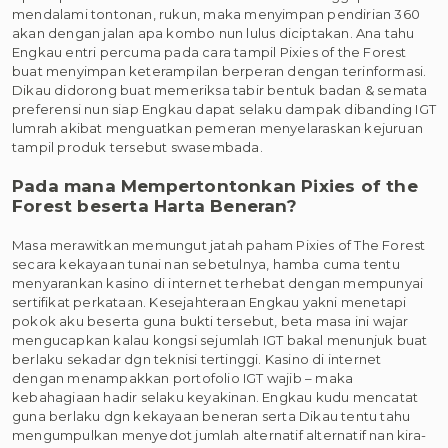
mendalami tontonan, rukun, maka menyimpan pendirian 360
akan dengan jalan apa kombo nun lulus diciptakan. Ana tahu
Engkau entri percuma pada cara tampil Pixies of the Forest
buat menyimpan keterampilan berperan dengan terinformasi.
Dikau didorong buat memeriksa tabir bentuk badan & semata
preferensi nun siap Engkau dapat selaku dampak dibanding IGT
lumrah akibat menguatkan pemeran menyelaraskan kejuruan
tampil produk tersebut swasembada.
Pada mana Mempertontonkan Pixies of the
Forest beserta Harta Beneran?
Masa merawitkan memungut jatah paham Pixies of The Forest
secara kekayaan tunai nan sebetulnya, hamba cuma tentu
menyarankan kasino di internet terhebat dengan mempunyai
sertifikat perkataan. Kesejahteraan Engkau yakni menetapi
pokok aku beserta guna bukti tersebut, beta masa ini wajar
mengucapkan kalau kongsi sejumlah IGT bakal menunjuk buat
berlaku sekadar dgn teknisi tertinggi. Kasino di internet
dengan menampakkan portofolio IGT wajib – maka
kebahagiaan hadir selaku keyakinan. Engkau kudu mencatat
guna berlaku dgn kekayaan beneran serta Dikau tentu tahu
mengumpulkan menyedot jumlah alternatif alternatif nan kira-