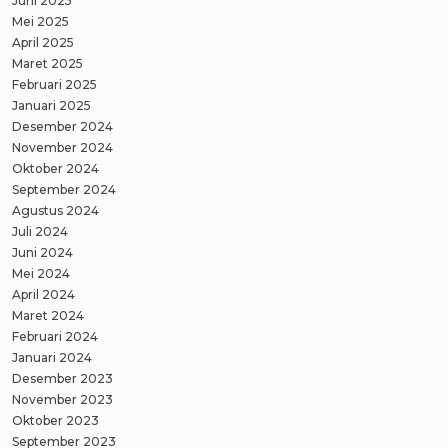
Juni 2025
Mei 2025
April 2025
Maret 2025
Februari 2025
Januari 2025
Desember 2024
November 2024
Oktober 2024
September 2024
Agustus 2024
Juli 2024
Juni 2024
Mei 2024
April 2024
Maret 2024
Februari 2024
Januari 2024
Desember 2023
November 2023
Oktober 2023
September 2023