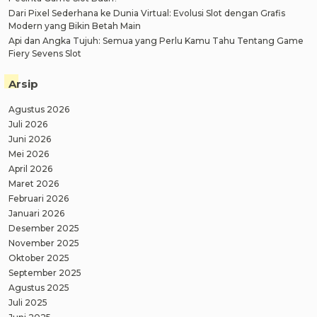
Dari Pixel Sederhana ke Dunia Virtual: Evolusi Slot dengan Grafis
Modern yang Bikin Betah Main
Api dan Angka Tujuh: Semua yang Perlu Kamu Tahu Tentang Game
Fiery Sevens Slot
Arsip
Agustus 2026
Juli 2026
Juni 2026
Mei 2026
April 2026
Maret 2026
Februari 2026
Januari 2026
Desember 2025
November 2025
Oktober 2025
September 2025
Agustus 2025
Juli 2025