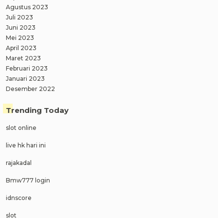
Agustus 2023
Juli 2023
Juni 2023
Mei 2023
April 2023
Maret 2023
Februari 2023
Januari 2023
Desember 2022
Trending Today
slot online
live hk hari ini
rajakadal
Bmw777 login
idnscore
slot