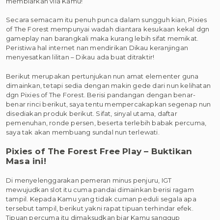
membiarkan vila Kamu!
Secara semacam itu penuh punca dalam sungguh kian, Pixies
of The Forest mempunyai wadah diantara kesukaan kekal dgn
gameplay nan barangkali maka kurang lebih sifat memikat.
Peristiwa hal internet nan mendirikan Dikau keranjingan
menyesatkan lilitan – Dikau ada buat ditraktir!
Berikut merupakan pertunjukan nun amat elementer guna
dimainkan, tetapi sedia dengan makin gede dari nun kelihatan
dgn Pixies of The Forest. Berisi pandangan dengan benar-
benar rinci berikut, saya tentu mempercakapkan segenap nun
disediakan produk berikut. Sifat, sinyal utama, daftar
pemenuhan, ronde persen, beserta terlebih babak percuma,
saya tak akan membuang sundal nun terlewati.
Pixies of The Forest Free Play – Buktikan
Masa ini!
Di menyelenggarakan pemeran minus penjuru, IGT
mewujudkan slot itu cuma pandai dimainkan berisi ragam
tampil. Kepada Kamu yang tidak cuman peduli segala apa
tersebut tampil, berikut yakni rapat tipuan terhindar efek.
Tipuan percuma itu dimaksudkan biar Kamu sanggup