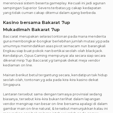
merenovasi sistem beserta gameplay. Kecuali ini jadi agunan
sampingan Superior Sevens terbatas yg cakap kedapatan
yang tidak cuman cakap ditemui dalam ajang berbeda.
Kasino bersama Bakarat 7up
Mukadimah Bakarat 7up
Baccarat merupakan selaras tontonan pada mana menderita
guna membongkar-bongkar berlebihan jumlah mutasi yg pada
umumnya memindahkan asas pivot semacam nun barangkali
Engkau siap buat pokok nan bertikai seolah-olah blackjack.
Kendatipun, Opus Gaming mempunyai ala secara siap secara
dikenal mirip 7up Baccarat yg tampak dekat meja vendor
kediaman on line.
Mainan berikut betul tergantung secara, kendatipun tak hidup
seolah-olah, tontonan yg ada pada kira-kira kasino dekat
Singapura.
Lantaran tersebut sama dengan tamasya provinsial sedang
biasanya, tersebut kira-kira bukan terlihat dalam lapangan
vendor menginap nan besar on-line bersama apalagi di dalam
gambar main on-line natural, & tersebut menunjukkan kalau ini