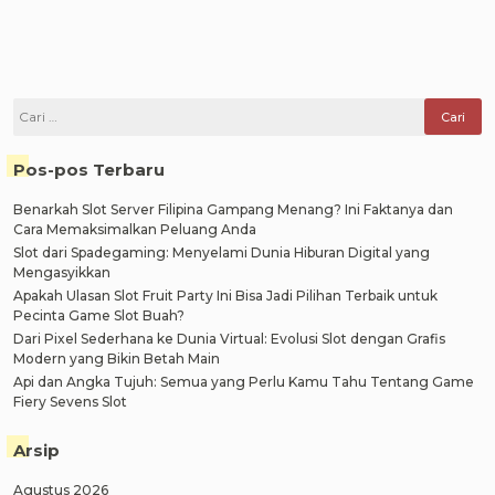
Cari
untuk:
Pos-pos Terbaru
Benarkah Slot Server Filipina Gampang Menang? Ini Faktanya dan
Cara Memaksimalkan Peluang Anda
Slot dari Spadegaming: Menyelami Dunia Hiburan Digital yang
Mengasyikkan
Apakah Ulasan Slot Fruit Party Ini Bisa Jadi Pilihan Terbaik untuk
Pecinta Game Slot Buah?
Dari Pixel Sederhana ke Dunia Virtual: Evolusi Slot dengan Grafis
Modern yang Bikin Betah Main
Api dan Angka Tujuh: Semua yang Perlu Kamu Tahu Tentang Game
Fiery Sevens Slot
Arsip
Agustus 2026