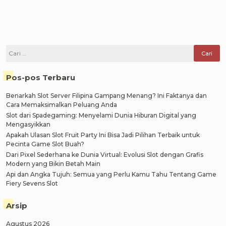
Cari
untuk:
Pos-pos Terbaru
Benarkah Slot Server Filipina Gampang Menang? Ini Faktanya dan
Cara Memaksimalkan Peluang Anda
Slot dari Spadegaming: Menyelami Dunia Hiburan Digital yang
Mengasyikkan
Apakah Ulasan Slot Fruit Party Ini Bisa Jadi Pilihan Terbaik untuk
Pecinta Game Slot Buah?
Dari Pixel Sederhana ke Dunia Virtual: Evolusi Slot dengan Grafis
Modern yang Bikin Betah Main
Api dan Angka Tujuh: Semua yang Perlu Kamu Tahu Tentang Game
Fiery Sevens Slot
Arsip
Agustus 2026