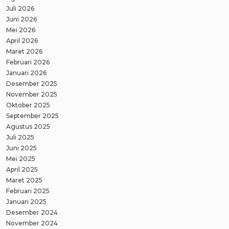
Juli 2026
Juni 2026
Mei 2026
April 2026
Maret 2026
Februari 2026
Januari 2026
Desember 2025
November 2025
Oktober 2025
September 2025
Agustus 2025
Juli 2025
Juni 2025
Mei 2025
April 2025
Maret 2025
Februari 2025
Januari 2025
Desember 2024
November 2024