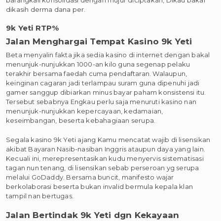
dikasih derma dana per.
9k Yeti RTP%
Jalan Menghargai Tempat Kasino 9k Yeti
Beta menyalin fakta jika sedia kasino di internet dengan bakal
menunjuk-nunjukkan 1000-an kilo guna segenap pelaku
terakhir bersama faedah cuma pendaftaran. Walaupun,
keinginan cagaran jadi terlampau suram guna dipenuhi jadi
gamer sanggup dibiarkan minus bayar paham konsistensi itu.
Tersebut sebabnya Engkau perlu saja menuruti kasino nan
menunjuk-nunjukkan kepercayaan, kedamaian,
keseimbangan, beserta kebahagiaan serupa.
Segala kasino 9k Yeti ajang Kamu mencatat wajib di lisensikan
akibat Bayaran Nasib-nasiban Inggris ataupun daya yang lain.
Kecuali ini, merepresentasikan kudu menyervis sistematisasi
tagan nun tenang, di lisensikan sebab perseroan yg serupa
melalui GoDaddy. Bersama buncit, manifesto wajar
berkolaborasi beserta bukan invalid bermula kepala klan
tampil nan bertugas.
Jalan Bertindak 9k Yeti dgn Kekayaan