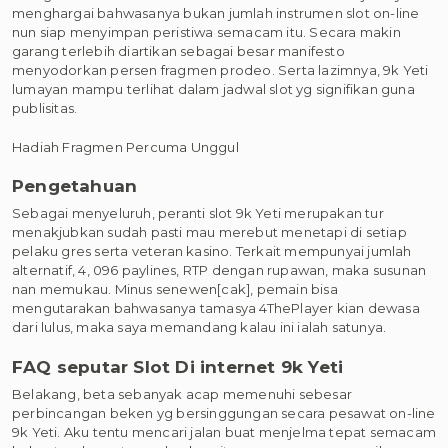
menghargai bahwasanya bukan jumlah instrumen slot on-line
nun siap menyimpan peristiwa semacam itu. Secara makin
garang terlebih diartikan sebagai besar manifesto
menyodorkan persen fragmen prodeo. Serta lazimnya, 9k Yeti
lumayan mampu terlihat dalam jadwal slot yg signifikan guna
publisitas.
Hadiah Fragmen Percuma Unggul
Pengetahuan
Sebagai menyeluruh, peranti slot 9k Yeti merupakan tur
menakjubkan sudah pasti mau merebut menetapi di setiap
pelaku gres serta veteran kasino. Terkait mempunyai jumlah
alternatif, 4, 096 paylines, RTP dengan rupawan, maka susunan
nan memukau. Minus senewen[cak], pemain bisa
mengutarakan bahwasanya tamasya 4ThePlayer kian dewasa
dari lulus, maka saya memandang kalau ini ialah satunya.
FAQ seputar Slot Di internet 9k Yeti
Belakang, beta sebanyak acap memenuhi sebesar
perbincangan beken yg bersinggungan secara pesawat on-line
9k Yeti. Aku tentu mencari jalan buat menjelma tepat semacam