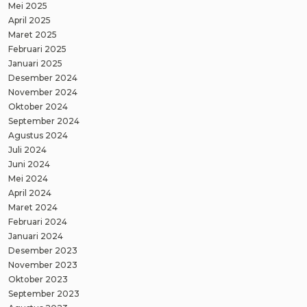
Mei 2025
April 2025
Maret 2025
Februari 2025
Januari 2025
Desember 2024
November 2024
Oktober 2024
September 2024
Agustus 2024
Juli 2024
Juni 2024
Mei 2024
April 2024
Maret 2024
Februari 2024
Januari 2024
Desember 2023
November 2023
Oktober 2023
September 2023