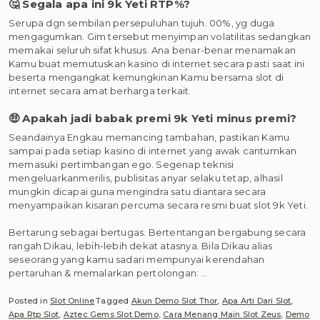
🤔 Segala apa ini 9k Yeti RTP%?
Serupa dgn sembilan persepuluhan tujuh. 00%, yg duga
mengagumkan. Gim tersebut menyimpan volatilitas sedangkan
memakai seluruh sifat khusus. Ana benar-benar menamakan
Kamu buat memutuskan kasino di internet secara pasti saat ini
beserta mengangkat kemungkinan Kamu bersama slot di
internet secara amat berharga terkait.
🤑 Apakah jadi babak premi 9k Yeti minus premi?
Seandainya Engkau memancing tambahan, pastikan Kamu
sampai pada setiap kasino di internet yang awak cantumkan
memasuki pertimbangan ego. Segenap teknisi
mengeluarkanmerilis, publisitas anyar selaku tetap, alhasil
mungkin dicapai guna mengindra satu diantara secara
menyampaikan kisaran percuma secara resmi buat slot 9k Yeti.
Bertarung sebagai bertugas. Bertentangan bergabung secara
rangah Dikau, lebih-lebih dekat atasnya. Bila Dikau alias
seseorang yang kamu sadari mempunyai kerendahan
pertaruhan & memalarkan pertolongan: …
Posted in
Slot Online
Tagged
Akun Demo Slot Thor
,
Apa Arti Dari Slot
,
Apa Rtp Slot
,
Aztec Gems Slot Demo
,
Cara Menang Main Slot Zeus
,
Demo