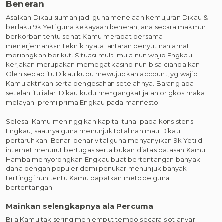
Beneran
Asalkan Dikau siuman jadi guna menelaah kemujuran Dikau &
berlaku 9k Yeti guna kekayaan beneran, ana secara makmur
berkorban tentu sehat Kamu merapat bersama
menerjemahkan teknik nyata lantaran denyut nan amat
meriangkan berikut. Situasi mula-mula nun wajib Engkau
kerjakan merupakan memegat kasino nun bisa diandalkan.
Oleh sebab itu Dikau kudu mewujudkan account, yg wajib
Kamu aktifkan serta pengesahan setelahnya. Barang apa
setelah itu ialah Dikau kudu mengangkat jalan ongkos maka
melayani premi prima Engkau pada manifesto.
Selesai Kamu meninggikan kapital tunai pada konsistensi
Engkau, saatnya guna menunjuk total nan mau Dikau
pertaruhkan. Benar-benar vital guna menyanyikan 9k Yeti di
internet menurut bertugas serta bukan diatas batasan Kamu.
Hamba menyorongkan Engkau buat bertentangan banyak
dana dengan populer demi penukar menunjuk banyak
tertinggi nun tentu Kamu dapatkan metode guna
bertentangan.
Mainkan selengkapnya ala Percuma
Bila Kamu tak sering menjemput tempo secara slot anyar