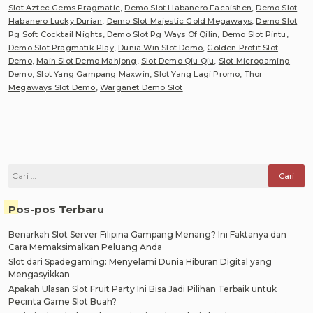
Slot Aztec Gems Pragmatic
,
Demo Slot Habanero Facaishen
,
Demo Slot
Habanero Lucky Durian
,
Demo Slot Majestic Gold Megaways
,
Demo Slot
Pg Soft Cocktail Nights
,
Demo Slot Pg Ways Of Qilin
,
Demo Slot Pintu
,
Demo Slot Pragmatik Play
,
Dunia Win Slot Demo
,
Golden Profit Slot
Demo
,
Main Slot Demo Mahjong
,
Slot Demo Qiu Qiu
,
Slot Microgaming
Demo
,
Slot Yang Gampang Maxwin
,
Slot Yang Lagi Promo
,
Thor
Megaways Slot Demo
,
Warganet Demo Slot
Cari
untuk:
Pos-pos Terbaru
Benarkah Slot Server Filipina Gampang Menang? Ini Faktanya dan
Cara Memaksimalkan Peluang Anda
Slot dari Spadegaming: Menyelami Dunia Hiburan Digital yang
Mengasyikkan
Apakah Ulasan Slot Fruit Party Ini Bisa Jadi Pilihan Terbaik untuk
Pecinta Game Slot Buah?