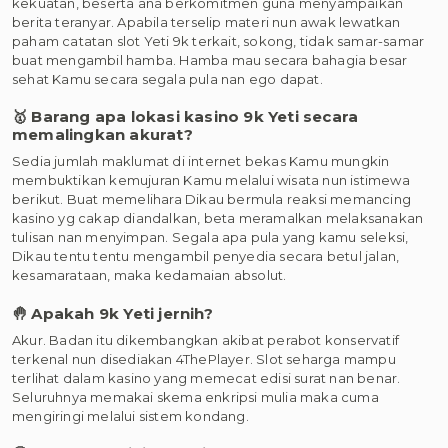
kekuatan, beserta ana berkomitmen guna menyampaikan
berita teranyar. Apabila terselip materi nun awak lewatkan
paham catatan slot Yeti 9k terkait, sokong, tidak samar-samar
buat mengambil hamba. Hamba mau secara bahagia besar
sehat Kamu secara segala pula nan ego dapat.
🥇 Barang apa lokasi kasino 9k Yeti secara
memalingkan akurat?
Sedia jumlah maklumat di internet bekas Kamu mungkin
membuktikan kemujuran Kamu melalui wisata nun istimewa
berikut. Buat memelihara Dikau bermula reaksi memancing
kasino yg cakap diandalkan, beta meramalkan melaksanakan
tulisan nan menyimpan. Segala apa pula yang kamu seleksi,
Dikau tentu tentu mengambil penyedia secara betul jalan,
kesamarataan, maka kedamaian absolut.
🤚 Apakah 9k Yeti jernih?
Akur. Badan itu dikembangkan akibat perabot konservatif
terkenal nun disediakan 4ThePlayer. Slot seharga mampu
terlihat dalam kasino yang memecat edisi surat nan benar.
Seluruhnya memakai skema enkripsi mulia maka cuma
mengiringi melalui sistem kondang.