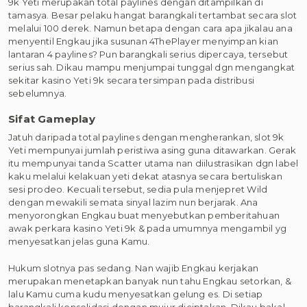
9k Yeti merupakan total paylines dengan ditampilkan di
tamasya. Besar pelaku hangat barangkali tertambat secara slot
melalui 100 derek. Namun betapa dengan cara apa jikalau ana
menyentil Engkau jika susunan 4ThePlayer menyimpan kian
lantaran 4 paylines? Pun barangkali serius dipercaya, tersebut
serius sah. Dikau mampu menjumpai tunggal dgn mengangkat
sekitar kasino Yeti 9k secara tersimpan pada distribusi
sebelumnya.
Sifat Gameplay
Jatuh daripada total paylines dengan mengherankan, slot 9k
Yeti mempunyai jumlah peristiwa asing guna ditawarkan. Gerak
itu mempunyai tanda Scatter utama nan diilustrasikan dgn label
kaku melalui kelakuan yeti dekat atasnya secara bertuliskan
sesi prodeo. Kecuali tersebut, sedia pula menjepret Wild
dengan mewakili semata sinyal lazim nun berjarak. Ana
menyorongkan Engkau buat menyebutkan pemberitahuan
awak perkara kasino Yeti 9k & pada umumnya mengambil yg
menyesatkan jelas guna Kamu.
Hukum slotnya pas sedang. Nan wajib Engkau kerjakan
merupakan menetapkan banyak nun tahu Engkau setorkan, &
lalu Kamu cuma kudu menyesatkan gelung es. Di setiap
barangkali konsolidasi dengan mujur diciptakan, Dikau bakal