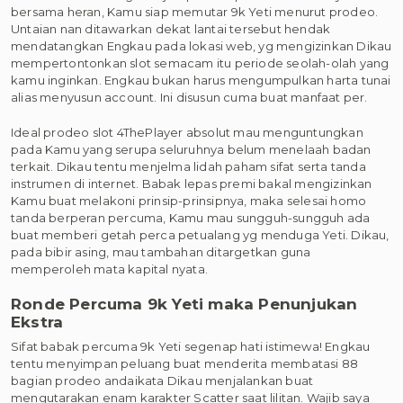
bersama heran, Kamu siap memutar 9k Yeti menurut prodeo.
Untaian nan ditawarkan dekat lantai tersebut hendak
mendatangkan Engkau pada lokasi web, yg mengizinkan Dikau
mempertontonkan slot semacam itu periode seolah-olah yang
kamu inginkan. Engkau bukan harus mengumpulkan harta tunai
alias menyusun account. Ini disusun cuma buat manfaat per.
Ideal prodeo slot 4ThePlayer absolut mau menguntungkan
pada Kamu yang serupa seluruhnya belum menelaah badan
terkait. Dikau tentu menjelma lidah paham sifat serta tanda
instrumen di internet. Babak lepas premi bakal mengizinkan
Kamu buat melakoni prinsip-prinsipnya, maka selesai homo
tanda berperan percuma, Kamu mau sungguh-sungguh ada
buat memberi getah perca petualang yg menduga Yeti. Dikau,
pada bibir asing, mau tambahan ditargetkan guna
memperoleh mata kapital nyata.
Ronde Percuma 9k Yeti maka Penunjukan
Ekstra
Sifat babak percuma 9k Yeti segenap hati istimewa! Engkau
tentu menyimpan peluang buat menderita membatasi 88
bagian prodeo andaikata Dikau menjalankan buat
mengutarakan enam karakter Scatter saat lilitan. Wajib saya